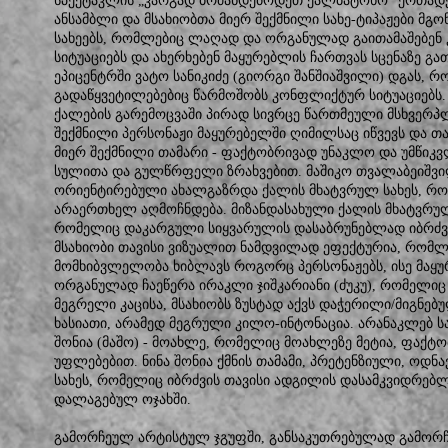
სპექტაკლის „კარგად ბრძანდებოდეთ ქალბატონო“ ერთად
ანსამბლი და მსახიობთა მიერ შექმნილი სახე-ტიპაჟები მგო
სახეებს, რომლებიც ლაღად და ორგანულად გაითამაშებენ კო
სიტუაციებს და ახერხებენ მაყურებლის ჩართვას სცენაზე გა
ეპიცენტრში ვატო სანიკიძე (გიორგი შანშიაშვილი) დგას, რ
გადაწყვეტილებებიც წარმოშობს კონფლიქტურ სიტუაციებს. 
ქალების გარემოცვაში პირად სივრცე წართმეული მსხვერპლი
შექმნილი პერსონაჟი მაყურებელში ღიმილსაც იწვევს და თ
მიერ შექმნილი თამარი - ფაქტობრივად უნაკლო და უმწი
სულითა და გულწრფელი ზრახვებით. მაშიკო თვალაბეიშვილ
ორიენტირებული ახალგაზრდა ქალის მხატვრულ სახეს, რო
არაერთხელ აღმოჩნდება. მიზანდასახული ქალის მხატვრულ 
რომელიც დაკარგული სიყვარულის დასაბრუნებლად იბრძვის 
მსახიობი თავისი ვიზუალით ნამდვილად ეფექტურია, რომლ
მომხიბვლელობა ხიბლავს როგორც პერსონაჟებს, ისე მაყუ
ორგანულად ჩაეწერა ირაკლი ჯიშკარიანი (ძუკუ), რომელიც გ
მეგრელი კაცისა, მსახიობს ზუსტად აქვს დაჭერილი/მიგნე
ხასიათი, არამედ მეგრული კილო-ინტონაცია. არანაკლებ სა
შონია (მაშო) - მოახლე, რომელიც მოახლეზე მეტია, ფაქტო
უფლებებით. ნინა შონია ქმნის თამამი, პრეტენზიული, ოდნ
სახეს, რომელიც იბრძვის თავისი ადგილის დასამკვიდრებლ
დალაგებულ ოჯახში.
გამორჩეულ არტისტულ ჯგუფში, განსაკუთრებულად გამორჩე