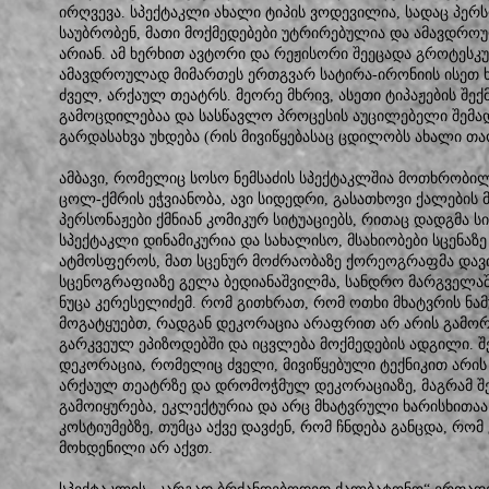
ირღვევა. სპექტაკლი ახალი ტიპის ვოდევილია, სადაც პე
საუბრობენ, მათი მოქმედებები უტრირებულია და ამავდროუ
არიან. ამ ხერხით ავტორი და რეჟისორი შეეცადა გროტესკუ
ამავდროულად მიმართეს ერთგვარ სატირა-ირონიის ისეთ ხ
ძველ, არქაულ თეატრს. მეორე მხრივ, ასეთი ტიპაჟების შექ
გამოცდილებაა და სასწავლო პროცესის აუცილებელი შემა
გარდასახვა უხდება (რის მივიწყებასაც ცდილობს ახალი თა
ამბავი, რომელიც სოსო ნემსაძის სპექტაკლშია მოთხრობი
ცოლ-ქმრის ეჭვიანობა, ავი სიდედრი, გასათხოვი ქალების
პერსონაჟები ქმნიან კომიკურ სიტუაციებს, რითაც დადგმა 
სპექტაკლი დინამიკურია და სახალისო, მსახიობები სცენაზ
ატმოსფეროს, მათ სცენურ მოძრაობაზე ქორეოგრაფმა დავ
სცენოგრაფიაზე გელა ბედიანაშვილმა, სანდრო მარგველაშვ
ნუცა კერესელიძემ. რომ გითხრათ, რომ ოთხი მხატვრის ნა
მოგატყუებთ, რადგან დეკორაცია არაფრით არ არის გამორ
გარკვეულ ეპიზოდებში და იცვლება მოქმედების ადგილი. 
დეკორაცია, რომელიც ძველი, მივიწყებული ტექნიკით არი
არქაულ თეატრზე და დრომოჭმულ დეკორაციაზე, მაგრამ შ
გამოიყურება, ეკლექტურია და არც მხატვრული ხარისხითაა 
კოსტიუმებზე, თუმცა აქვე დავძენ, რომ ჩნდება განცდა, რო
მოხდენილი არ აქვთ.