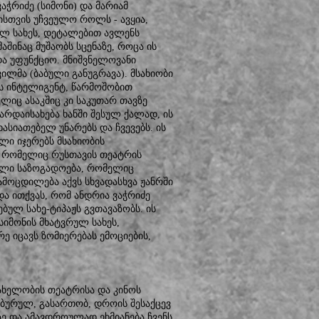
აჭრიძე (სიმონი) და მარიამ
ისთვის უჩვეულო როლს - ავყია,
ულ სახეს, დეტალებით ავლენს
აშინაც მუშაობს სცენაზე, როცა ის
და უფუნქციო. მნიშვნელოვანი
ილმა (ბაბული განუგრავა). მსახიობი
ბს ინტელიგენტ, წარმოშობით
იც ასაკშიც კი საკუთარ თავზე
გარდაისახება ხანში შესულ ქალად, ის
ასიათებელ უნარებს და ჩვევებს. ის
ლი იჯერებს მსახიობის
, რომელიც რუსთავის თეატრის
ული საზოგადოება, რომელიც
ამოცდილება აქვს სხვადასხვა ჟანრში
და ითქვას, რომ ანდრია ვაჭრიძე
ებულ სახე-ტიპაჟს გვთავაზობს. ის
იმონის მხატვრულ სახეს,
ე იცავს ზომიერებას ემოციების,
ხელობის თეატრისა და კინოს
ბურულ, გასართობ, დროის შესაქცევ
ე და ამავდროულად ეხმიანება ჩვენს