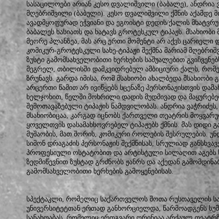
სასაცილოები არიან კესო დვალიშვილი (ბაბალე), ანდრია ვ
მღებრიშვილი (ბაბული). კესო დვალიშვილი ქმნის აქამდე მ
ავადმყოფურად ეჭვიანი და ეგოისტი დედის/ქალის მხატვრ
ბაბალეს ხასიათს და ხატავს გროტესკულ ტიპაჟს. მსახიობი მ
მეორე პლანზეა, მას არც ერთი მომენტი არ აქვს ცარიელი 
კომიკურ-გროტესკული სახე-ტიპაჟი შექმნა მარიამ მღებრიშვ
ზუსტი გამომსახველობითი ხერხების საშუალებით გვიჩვენე
მეგრელ, თბილისში დამკვიდრებულ ამბიციური ქალს, რომელ
ზრუნავს. გარდა იმისა, რომ მსახიობი ახალბედა მსახიობი 
არცერთი წამით არ ივიწყებს სცენაზე პერსონაჟისთვის დამახ
ხელჯოხით, წელში მოხრილი დადის მუდმივად და მაყურებე
შემოთავაზებული ტიპაჟის ნამდვილობას. ანდრია ვაჭრიძეს
მსახიობიცაა, კარგად იცნობს ქართველი თეატრის მოყვარ
ყოველთვის დასამახსოვრებელ ტიპაჟებს ქმნის. მას დიდი გ
მუშაობის, მათ შორის, კომიკური როლების შესრულების. უნ
სიმონ დრაგაძის პერსონაჟის შექმნისას, სრულიად განსხვავ
პროფესიული ოსტატობით და არტისტული სილაღით აგებს ს
ზედმიწევნით ზუსტად გრძნობს ჟანრს და აქედან გამომდინარ
გამომსახველობითი ხერხების გამოყენებისას.
სპექტაკლი, რომელიც საქართველოს შოთა რუსთაველის სა
უნივერსიტეტთან ერთად განხორციელდა, წარმოადგენს სუმ
სანახოაბას, რომელიც ერთგვარი ორინიაა არქაულ თეატრზ