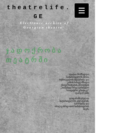
theatrelife.
GE
Electronic archive of
Georgian theatre
ჯადოქრობა
თეატრში
სტატია მომზადდა
საქართველოს შოთა
რუსთაველის თეატრისა და
კინოს სახელმწიფო
უნივერსიტეტის
პროექტის
„თანამედროვე ქართული
სათეატრო კრიტიკა“
ფარგლებში
.
დაფინანსებულია
საქართველოს კულტურის,
სპორტისა და
ახალგაზრდობის სამინისტროს
მიერ.