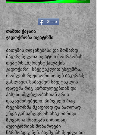
Share
თამთა ქაჯაია
ჯადოქრობა თეატრში
ბათუმის თოჯინებისა და მოზარდ
მაყურებელთა თეატრი მოძრაობის
თეატრს „ზურმუხტქალაქის
ჯადოქარი“ სპექტაკლით ესტუმრა,
რომლის რეჟისორი იოსებ ბაკურაძე
გახლავთ. საბავშვო სპექტაკლის
დადგმა რიგ სირთულეებთან და
პასუხისმგებლობასთან არის
დაკავშირებული. პირველი რაც
რეჟისორმა მკაფიოდ და ნათლად
უნდა განსაზღვროს ასაკობრივი
ზღვარია, რადგან ძირითად
აუდიტორიას მოზარდები
წარმოადგენენ. ბავშვებს შეუძლიათ