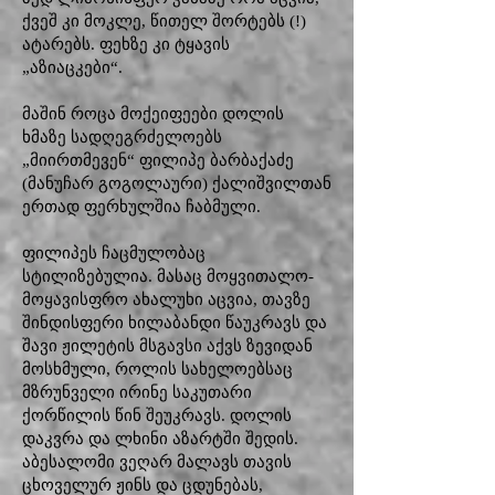
ქვეშ კი მოკლე, წითელ შორტებს (!)
ატარებს. ფეხზე კი ტყავის
„აზიაცკები“.
მაშინ როცა მოქეიფეები დოლის
ხმაზე სადღეგრძელოებს
„მიირთმევენ“ ფილიპე ბარბაქაძე
(მანუჩარ გოგოლაური) ქალიშვილთან
ერთად ფერხულშია ჩაბმული.
ფილიპეს ჩაცმულობაც
სტილიზებულია. მასაც მოყვითალო-
მოყავისფრო ახალუხი აცვია, თავზე
შინდისფერი ხილაბანდი წაუკრავს და
შავი ჟილეტის მსგავსი აქვს ზევიდან
მოსხმული, როლის სახელოებსაც
მზრუნველი ირინე საკუთარი
ქორწილის წინ შეუკრავს. დოლის
დაკვრა და ლხინი აზარტში შედის.
აბესალომი ვეღარ მალავს თავის
ცხოველურ ჟინს და ცდუნებას,