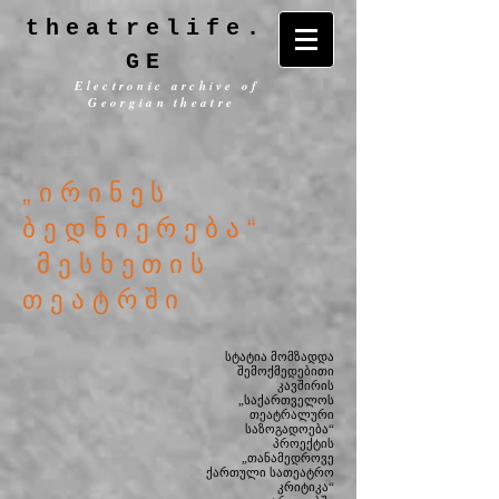
theatrelife.
GE
Electronic archive of
Georgian theatre
„ირინეს
ბედნიერება“
მესხეთის
თეატრში
სტატია მომზადდა
შემოქმედებითი
კავშირის
„საქართველოს
თეატრალური
საზოგადოება“
პროექტის
„თანამედროვე
ქართული სათეატრო
კრიტიკა“