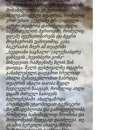
იმერეთის თეატრალურ ფესტივალში
მონაწილეობდა ეს ქუთაისის
ახალგაზრდული თეატრია, რომელიც
ერთ–ერთი ყველაზე ტრადიციული
კერძო თეატრია დამოუკიდებელი
საქართველოს პერიოდში, რომელიც
დღემე ფუქნციონირებს და ბევრს
მოგზაურობს უცხოეთშიც. კახა
ბაკურაძის მიერ ამ თეატრში
„სევდიანი საგზალი“ (ალექსანდრე
ყაზბეგის „ხევისბერი გოჩა“
მიხედვით) რამდენიმე წლის წინ
დაიდგა. წელს ფესტივალზე თეატრი
განახლებული დადგმით სრულიად
ახალი შემადგენლობით წასრდგა.
თეატრის ახალი თაობა ნედლ
ნედლეულს წააგავს, რომელიც ახლა
დგამს პირველ ნაბიჯებს
ხელოვნებაში. ახალგაზრდა
არტისტებს ეტყობოდათ ტექნიკური
მოუმზადებლობა და გამოცუდელობა,
რომელიც სამომავლოდ შრომისა და
მონდომების შედეგად დაიძლევა, თუ
კი ამის სურვილი ახალგაზრდა