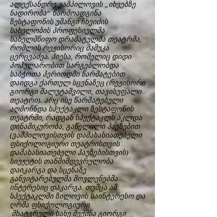
ალექსანდრე ვამპილოვის „იხვებზე
ნადირობა“ წარმოადგინა
ზესტაფონის უშანგი ჩხეიძის
სახელობის პროფესიულმა
სახელმწიფო დრამატულმა თეატრმა,
რომლის რეჟისორიც მამუკა
ცერცვაძეა. პიესა, რომელიც დიდი
პოპულარობით სარგებლობდა
საბჭოთა პერიოდში წარმატებით
დაიდგა ქართულ სცენაზეც (რეჟისორი
გიორგი შალუტაშვილი, თავისუფალი
თეატრი). არც ისე წარმატებული
აღმოჩნდა სპექტაკლი ზესტაფონის
თეატრში, რადგან სპექტაკლს აკლდა
დინამიკურობა, გაწელილი პაუზებით
(ვამპილოვისთვის დამახასიათებელი
ფსიქოლოგიური თეატრისთვის
დამახასიათებელი პაუზებისთვის)
სიუჟეტის თანმიმდევრულობა
დაიკარგა და სცენაზე
განვიტარებულმა მოვლენებმა
ინტერესიც დაკარგა. თუმცა ამ
სპექტაკლში ზილოვის საინტერესო და
ღრმა ფსიქოლოგიური
მხატვრული სახე შექმნა გიორგი