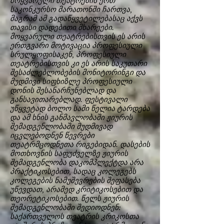
მოყვარული თეატრების ერთ
საკონკურსო მარათონში ჩართვა,
მაგრამ ამ გადაწყვეტილებასაც აქვს
თავისი დადებითი მხარეები.
მოყვარული თეატრებისთვის ეს არის
ერთგვარი მოტივაცია პროფესიული
სრულყოფისაკენ, პროფესიული
თეატრებისთვის კი ეს არის საკუთარი
შესაძლებლობების მონიტორინგი და
მუდმივი სიფხიზლე პროფესიული
დონის შესანარჩუნებლად და
განსავითარებლად. ფესტივალი
უწყვეტად ბოლო სამი წელია ტარდება
და ამ ხნის განმავლობაში ჟიურის
შემადგენლობაში მუდმივად
იცვლებოდნენ წევრები
თეატრმცოდნეთა რიგებიდან. დასების
მოთხოვნის საფუძველზე ჟიურის
შემადგენლობა დაკომპლექტდა არა
პრაქტიკოსებით, სადაც კოლეგებს
კოლეგების ნამუშევრების შეფასება
უწევდათ, არამედ კრიტიკოსებით და
თეორეტიკოსებით. წელს ჟიურის
შემადგენლობაში შედიოდნენ:
საქართველოს თეატრის კრიკოსთა