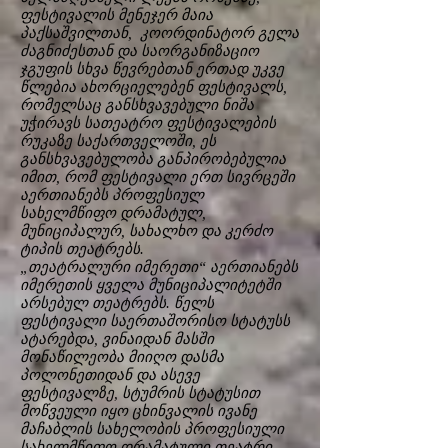
ფესტივალის მენეჯერ მაია
პაქსაშვილთან, კოორდინატორ გელა
ძაგნიძესთან და საორგანიზაციო
ჯგუფის სხვა წევრებთან ერთად უკვე
წლებია ახორციელებენ ფესტივალს,
რომელსაც განსხვავებული ნიშა
უჭირავს სათეატრო ფესტივალების
რუკაზე საქართველოში, ეს
განსხვავებულობა განპირობებულია
იმით, რომ ფესტივალი ერთ სივრცეში
აერთიანებს პროფესიულ
სახელმწიფო დრამატულ,
მუნიციპალურ, სახალხო და კერძო
ტიპის თეატრებს.
„თეატრალური იმერეთი“ აერთიანებს
იმერეთის ყველა მუნიციპალიტეტში
არსებულ თეატრებს. წელს
ფესტივალი საერთაშორისო სტატუსს
ატარებდა, ვინაიდან მასში
მონაწილეობა მიიღო დასმა
პოლონეთიდან და ასევე
ფესტივალზე, სტუმრის სტატუსით
მოწვეული იყო ცხინვალის ივანე
მაჩაბლის სახელობის პროფესიული
სახელმწიფო დრამატული თეატრი