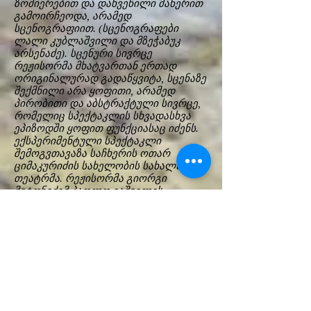
ზომიერებით და დახვეწილი მანერით
გამოირჩეოდა, არამედ
სცენოგრაფიით. (სცენოგრაფები
ლალი კუბლაშვილი და მზეჭაბუკ
არსენაძე). სცენური სივრცე
რეჟისორმა მხატვართან ერთად
ორიგინალურად გადაწყვიტა, სცენაზე
შექმნილი არა ყოფითი, არამედ
პირობითი და აბსტრაქტული სივრცე,
რომელიც სპექტაკლის სხვადასხვა
ეპიზოდში ყოფით ფუნქციასაც იძენს.
ექსპერიმენტული სპექტაკლი
შემოგვთავაზა საჩხერის ოთარ
ციმაკურიძის სახელობის სახალხო
თეატრმა. რეჟისორმა გიორგი
მეტონიძემ პაოლო იაშვილის
ერთადერთი პროზაული ნაწარმოები
„ფერადი ბუშტები“ არავერბალურ
სტილისტიკაში დადგა. სპექტაკლში
მხოლოდ მოძრაობით, ცეკვის
თეატრის ელემენტებით, განათების
და გახმოვანების ხერხებით
მოთხრობილია პოეტის ცხოვრების
მნიშვნელოვანი ეპიზოდები.
ტრადიცული და მაყურებლისთვის