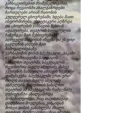
განსაკუთრებით მნიშვნელოვანია,
როცა რეგიონში ახალგაზრდები
ჩართულები არიან რაიონის
კულტურულ ცხოვრებაში, ხდება მათი
ინფორმირება, ესთეტიკური აღზრდა
და ცხოვრების ჯანსაღის წესთან
ადაპტირება. თეატრის სიყვარულის
ჩანერგვა მათ მეხსიერებაში
ადრეული ასაკიდან იწყება და ეს დიდ
გავლენას ახდენს მათ
ჩამოყალიბებაზე.
ვერბატიმის ტიპის სპექტაკლი „საკანი
#5“ წარმოადგინა ბაღდადის
სახალხო თეატრმა. სპექტაკლის
რეჟისორია პავლე აბულაძე, მასვე
ეკუთვნის ნამდვილი ამბავის სცენური
დამუშავება. სპექტაკლში ერთ–ერთ
როლს თავად პავლე აბულაძე
ასრულებს. ბაღდათის სახალხო
თეატრის ამ სპექტაკლში რამდენიმე
დებიუტანტი ახალგაზრდა
მონაწილეობდა, რაც თავისთავად
დადებითი მოვლენაა, ვინაიდან
მოხდა დასის განახლება ახალი
თაობით, რომლებისთვისაც იმედია