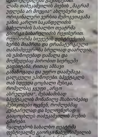
შემსრულებლებს გაუჩნდებათ.
ლაშა თაბუკაშვილის პიესის „მაგრამ
უფლება არ მოუცია“ ახლებური და
ორიგინალური ვერსია შემოგვთავაზა
ვანის კარლო საკანდელიძის
სახელობის სახალხო თეატრმა
გიორგი სიხარულიძის რეჟისურით.
რეჟისორმა სიუჟეტის დესტრუქციის
ხერხს მიამრთა და დრამატურგიული
თანმიმდევრობა სრულიად დაარღვია,
ის ეპიზოდებად დაშალა და
მოქმედებაც პირობით სივრცეში
გადაიტანა, რითაც ამბავი
განაზოგადა და უფრო დაამუშავა
ცალკეული ეპიზოდები. სპექტაკლს
თან სდევდა ცოცხალი მუსიკა,
რომელსაც ჯგუფი „არგო
ასრულებდა“, შესაბამისად
სპექტაკლის მონაწილე მსახიობებიც
მუსიკოსები იყვნენ, რომლებმაც
კუსტარულად და ხელოვნურად
გააცოცხლეს თაბუკაშვილის პიესის
გმირები.
წყალტუბოს სახალხო თეატრმა
ფესტივალზე გიორგი ნახუცრიშვილის