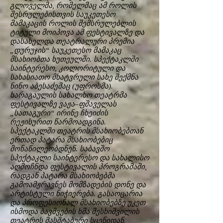
გლოველმა, რომელმაც ამ როლის
შესრულებისთვის საუკეთესო
მამაკაცის როლის შემსრულებლის
ტიტული მოიპოვა ამ ფესტივალზე და
დასახელდა თეატრალური პრემია
„დურუჯის“ საუკეთესო მამაკაც
მსახიობთა ხუთეულში. სპექტაკლში
საინტერესო, კოლორიტული და
სახასიათო მხატვრული სახე შექმნა
ნინო აბესაძემაც (უფროსმა).
ხარაგაულის სახალხო თეატრმა
ფესტივალზე ვაჟა–ფშაველას
„სათაგური“ ირინე ჩხეიძის
რეჟისურით წარმოადგინა.
სპექტაკლში თეატრის მსახიობებთან
ერთად პატარა მსახიობებიც
მონაწილეობდნენ. საბავშო
სპექტაკლი საინტერესო და სახალისო
აღმოჩნდა ფესტივალის პროგრამაში,
რადგან პატარა მსახიობებმა
გამოამჟრავნეს მომზადების დონე და
არტისტული ნიჭიერება. გასაოცარია
და პროფესიონალ მსახიობებზე უკეთ
ისმოდა ბავშვების ხმა მესხიშვილის
თეატრის მასშტაბური სცენიდან.