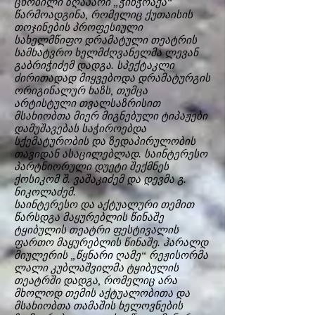
ცნობილი ზღაპარი „ჭინჭრაქა“
წარმოადგინა, რომელიც ქუთაისის
თოჯინების პროფესიული
სახელმწიფო დრამატული თეატრის
სამხატვრო ხელმძღვანელმა ლევან
გაბრიჭიძემ დადგა. სპექტაკლი
ძირითადად მიყვებოდა დრამატურგის
ორიგინალურ ხაზს, თუმცა
არტისტული თვალსაზრისით
მსახიობთა მიერ მიგნებული ტიპაჟები
დამუშავებას საჭიროებდა
სქემატურობის და ზედაპირულობის
თავიდან ასაცილებლად. საინტერესო
პარტნიორული დუეტი შექმნეს
ქოსიკომ შ. ვაშაკიძემ და დევმა გ.
ნიკოლაძემ.
საინტერესო და აქტუალური თემით
წარსდგა მაყურებლის წინაშე
ტყიბულის თეატრი ფესტივალის
ფართო მაყურებლის წინაშე. ჰარალდ
მიულერის „წყნარი ღამე“ რეჟისორმა
ლალი კუბლაშვილმა ტყიბულის
თეატრში დადგა, რომელიც არა
მხოლოდ თემის აქტუალობითა და
მსახიობთა თამაშის ხელოვნების