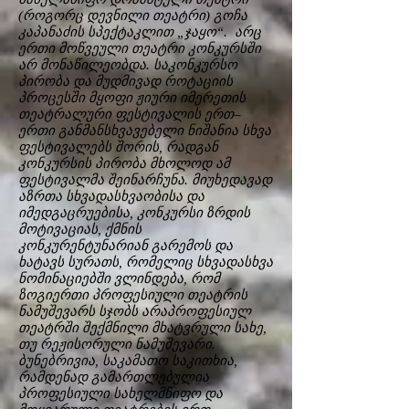
(როგორც დევნილი თეატრი) გოჩა
კაპანაძის სპექტაკლით „ჯაყო“. არც
ერთი მოწვეული თეატრი კონკურსში
არ მონაწილეობდა. საკონკურსო
პირობა და მუდმივად როტაციის
პროცესში მყოფი ჟიური იმერეთის
თეატრალური ფესტივალის ერთ–
ერთი განმანსხვავებელი ნიშანია სხვა
ფესტივალებს შორის, რადგან
კონკურსის პირობა მხოლოდ ამ
ფესტივალმა შეინარჩუნა. მიუხედავად
აზრთა სხვადასხვაობისა და
იმედგაცრუებისა, კონკურსი ზრდის
მოტივაციას, ქმნის
კონკურენტუნარიან გარემოს და
ხატავს სურათს, რომელიც სხვადასხვა
ნომინაციებში ვლინდება, რომ
ზოგიერთი პროფესიული თეატრის
ნამუშევარს სჯობს არაპროფესიულ
თეატრში შექმნილი მხატვრული სახე,
თუ რეჟისორული ნამუშევარი.
ბუნებრივია, საკამათო საკითხია,
რამდენად გამართლებულია
პროფესიული სახელმწიფო და