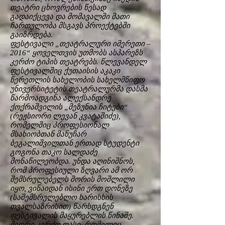
თეატრი ცხოვრების წესად
გადაიქცევა და მომავალში მათი
ჩართულობა მსგავს პროექტებში
გაიზრდება.
ფესტივალი „თეატრალური იმერეთი –
2016“ ყოველთვის უთმობს ასპარეზს
კერძო ტიპის თეატრებს. წლევანდელ
ფესტივალშიც ქუთაისის აკაკი
წერეთლის სახელობის სახელმწიფო
უნივერსიტეტის თეატრალურმა დასმა
წარმოადგინა ალექსანდრე
ქოქრაშვილის „მეზუნია ჩიტები“
(რეჟსიორი ლევან კვატაშიძე),
რომელშიც პროფესიონალ
მსახიობთან მანუჩარ
ბეგალიშვილთან ერთად სტუდენტი
გოგონა თაკო სალდაძე
მონაწილეობდა. უნდა აღინიშნოს,
რომ პროფესიული ზღვარი ამ ორ
შემსრულებელს შორის მოშლილი
იყო, ვინაიდან ისინი ერთ დონეზე
(საშემსრულებლო ხარისხის
თვალსაზრისით) წარსდგნენ
ფესტივალის მაყურებლის წინაშე.
მეორე კერძო დასი, რომელიც