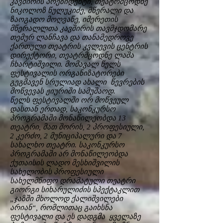
კავშირის პრეზიდენტი, თეატრმცოდნე
ნიკოლოზ წულუკიძე, მწერალი და
ზაოგადო მოღვაწე, იმერეთის
მწერალლთა კავშირის თავმჯდომარე
თემურ ლანჩავა და თანამედროვე
ქართული თეატრის კვლევის ცენტრის
დირექტორი, თეატრმცოდნე ლაშა
ჩხარტიშვილი. მომავალ წელს
ფესტივალის ორგანიზატორები
გეგმავენ სრულიად ახალი წევრების
მოწვევას ჟიურიში სამუშაოდ.
წელს ფესტივალში ორ მოწვეულ
დასთან ერთად, საკონკურსო
პროგრამაში მონაწილეობდა 13
თეატრი, მათ შორის, 2 პროფესიული,
2 კერძო, 2 მუნიციპალური და 7
სახალხო თეატრი. საკონკურსო
პროგრამაში არ მონაწილეობდა
ქუთაისის ლადო მესხიშვილის
სახელობის პროფესიული
სახელმწიფო დრამატული თეატრი
გიორგი სიხარულიძის სპექტაკლით
„ჯაზში მხოლოდ ქალიშვილები
არიან“, რომლითაც გაიხსნა
ფესტივალი და ეს დადგმა ყველაზე