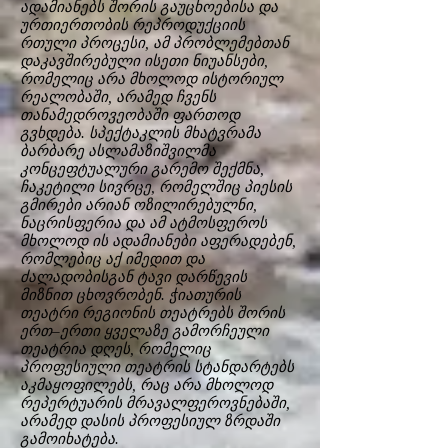
ადამიანებს შორის გაუცხოებისა და
ურთიერთობის რეპროდუქციის
რთული პროცესი, ამ პრობლემებთან
დაკავშირებული ისეთი ნიუანსები,
რომელიც არა მხოლოდ ისტორიულ
რეალობაში, არამედ ჩვენს
თანამედროვეობაში ფართოდ
გვხდება. სპექტაკლის მხატვრამა
ბარბარე ასლამაზიშვილმა
კონცეფტუალური გარემო შექმნა,
ჩაკეტილი სივრცე, რომელშიც პიესის
გმირები არიან ოზილირებულნი,
ნაცრისფერია და ამ ატმოსფეროს
მხოლოდ ის ადამიანები აფერადებენ,
რომლებიც აქ იმედით და
ძალადობისგან ტავი დარწევის
მიზნით ცხოვრობენ. ჭიათურის
თეატრი რეგიონის თეატრებს შორის
ერთ–ერთი ყველაზე გამორჩეული
თეატრია დღეს, რომელიც
პროფესიული თეატრის სტანდარტებს
აკმაყოფილებს, რაც არა მხოლოდ
რეპერტუარის მრავალფეროვნებაში,
არამედ დასის პროფესიულ ზრდაში
გამოიხატება.