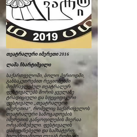
თეატრალური იმერეთი 2016
ლაშა ჩხარტიშვილი
საქართველოში, ბოლო პერიოდში,
განსაკუთრებით რეგიონებში
მომრავლებულ თეატრალურ
ფესტივალებს შორის ყველაზე
ტრადიციული და სფეციფიკური
ფესტივალი „თეატრალური
იმერეთია“, რომელიც საქართველოს
თეატრალური საზოგადოების
იმერეთის განყოფილების მიერაა
ორგანიზებული. ფესტივალის
დამფუძნებელი და სამხატვრო
ხელმძღვანელი ლევან როხვაძე,