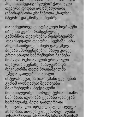
პიესას, „ჰედა გაბლერი“ ქართული
თეატრი დიდად არ სწყალობდა
(უპირატესობა ენიჭებოდა „ხალხის
მტერს’’ და „მოჩვენებებს“).
თანამედროვე თეატრალურ სივრცეში
იბსენის გვარი რამდენჯერმე
გამოჩნდა თეატრების რეპერტუარში.
თავისუფალი თეატრის სცენაზე საბა
ასლამაზიშვილის მიერ დადგმულ
პიესას „მოჩვენებები,“ მალე კიდევ
ერთი ახალი საპრემიერო ჩვენება
მოჰყვა. რუსთაველის ეროვნული
თეატრის სცენაზე, ახალგაზრდა
რეჟისორმა თათა პოპიაშვილმა
„ჰედა გაბლერის“ ახალი
ინტერპრეტაცია (თარგმანი ეკუთვნის
გურამ ღონღაძეს) შესთავაზა
მაყურებელს (სპექტაკლში
მონაწილეობენ: იორგენ ტესმანი-ბაჩო
ჩაჩიბაია, იულიანა ტესმანი-დარეჯან
ხარშილაძე, ჰედა გაბლერი-ია
სუხიტაშვილი, ფრუ ელვსტედი-ლელა
ახალაია, აილერტ ლევბორგი- ლაშა
ჯუხარაშვილი, ასესორი ბრაკი-მალხაზ