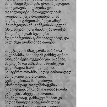
მზის სხივი შემოდის, ერთი შეხედვით,
სისუფთავის, სილაღისა და
თავისუფლების შთაბეჭდილებას
ტოვებს, თუმცა მოგვიანებით ამ
სივრცეში განვითარებული ამბები,
მაყურებლის ამ განწყობას ცვლის
(მაგ. სიცარიელე შეიძლება აღიქვა,
როგორც ჰედას სულიერი
მდგომარეობის გამოხატულებად) და
სულ სხვა გრძნობებს ბადებს.
სპექტაკლის მხატვარმა ბარბარა
ასლამაზმა, პიესისგან განსხვავებით
(პიესაში მეტი რეკვიზიტია: სკამები,
მაგიდები და ა.შ), მინიმალისტური
დეკორაცია წარმოგვიდგინა.
სასტუმრო ოთახში, სადაც ძირითადად
მოქმედება ვითარდება,
გემოვნებითაა მოწყობილი.
(ძირითადად თვალშისაცემია
ყვავილები, წიგნები და დასაჯდომი
კუბიკები), ასევე მსახიობთა
ჩაცმულობაც, განსაკუთრებით კი
ჰედას წითელი კაბა, რომელსაც
მსახიობი მოხდენილად ატარებს.