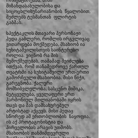
ორიენტირებას. მისი
მიზანდასახულობისა და
სიცოცხლისუნარიანობის წყალობით,
შეძლებს ტესმანთან ფლირტის
გაბმას.
სპექტაკლის მთავარი პერსონაჟი
ჰედა გაბლერი, რომლის ირგვლივაც
ვითარდება მოქმედება, მსახიობ ია
სუხიტაშვილისთვის საინტერესო
როლია. ვიცნობ რა მის
შემოქმედებას, თამამად შეიძლება
ითქვას, რომ თანამედროვე ქართულ
თეატრში ია სუხიტაშვილი ერთ-ერთი
გამორჩეული მსახიობია. მისი ნიჭი,
გარეგნობა, ქალური
მომხიბვლელობა, სასცენო მიმიკა,
მეტყველება, ყველაფერი ერთ
ჰარმონიულ მთლიანობაში იყრის
თავს და მას დამსახურებულ
არტისტად აქცევს. მისი ჰედაც
სწორედ ამ ერთობლიობის ნაყოფია.
ის აქ პროტაგონისტია და
პირველობას არავის უთმობს.
მსახიობის თანმიმდევრული