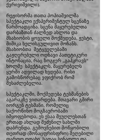
ქვრივიშვილი).
რეჟისორმა თათა პოპიაშვილმა
სპექტაკლი ექსპერიმენტულ სცენაზე
წარმოადგინა. სცენა მაყურებელთა
დარბაზთან ძალზედ ახლოა და
მსახიობის ყოველი მოქმედება, ჟესტი,
მიმიკა ხელისგულივით მოჩანს.
მსახიობთა მეტყველებაში
გაჟღერებული ოდნავი პათეტიკური
ინტონაცია, რაც ზოგჯერ „გაჰკრავს“
ხოლმე სპექტაკლს, მაყურებელს
ყურში ადვილად ხვდება, რისი
გამოსწორებაც ვფიქრობ რომ
შესაძლებელია.
სპექტაკლში, მოქმედება ტესმანების
აგარაკზე ვითარდება. მთავარი გმირი
იორგენ ტესმანი, რომელიც
საქორწინო მოგზაურობაში
იმყოფებოდა, ეს ესაა მეუღლესთან
ერთად ახლად შეძენილ სახლში
დაბრუნდა. გემოვნებით მოწყობილი
თეთრად (მონაცფრისფრო) შეღებილი
ფართო ოთახი, სადაც სინათლე და