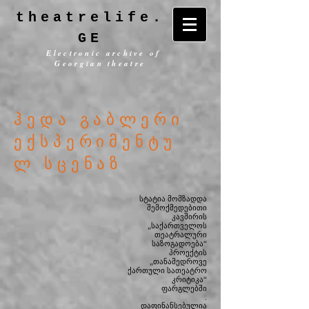
theatrelife.
GE
Electronic archive of
Georgian theatre
ჰედა გაბლერი
ექსპერიმენტუ
ლ სცენაზ
სტატია მომზადდა
შემოქმედებითი
კავშირის
„საქართველოს
თეატრალური
საზოგადოება“
პროექტის
„თანამედროვე
ქართული სათეატრო
კრიტიკა“
ფარგლებში
.
დაფინანსებულია