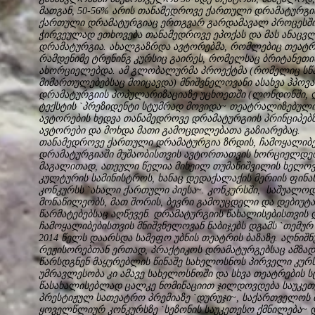
მათგან, 50-56% არის თანამედროვე ქართული დრამატურგიი
ქართული დრამატურგიაც ერთგვარ გარდამავალ პროცესშია
ჭირვეულად ეთხოვება თანამედროვე ეპოქას და მას ანაცვ
დრამატურგია. ახალგაზრდა ავტორებმა, რომლებიც თეატრი
რამდენიმე ტრენინგ კურსიც გაირეს, რომელსაც ბრიტანეთ
ახორციელებდა. ამ გლობალურმა პროექტმა (რომელიც სწა
მიმართულებებსაც მოიცავდა) მნიშვნელოვანი ასახვა ჰპო
დრამატურგიის პოპულარიზაციაზე უცხოეთში (ლონდონში, 
ტექსტის `პრეზიდენტი სტუმრად მოვიდა~ თეატრალიზებული 
ავტორების ხედვა თანამედროვე დრამატურგიის პრინციპებზე
ავტორები და მოხდა მათი გამოცდილებათა გაზიარებაც.
თანამედროვე ქართული დრამატურგია ზრდის, ჩამოყალიბებ
დრამატურგიაში მუშაობისთვის ავტორთათვის ხორციელდება
მაგალითად, ათეული წელია მიხეილ თუმანიშვილის ხელოვ
კულტურის სამინისტროს, ხანაც დედაქალაქის მერიის ფინა
კონკურსს `ახალი ქართული პიესა~. კონკურსში, საშუალოდ,
მონაწილეობს, მათ შორის, ბევრი გამოუცდელი და დებიუტ
წარმატებებსაც აღწევენ. დრამატურგიის წახალისებისთვის 
ჩამოყალიბებისთვის მნიშვნელოვან ნაბიჯებს დგამს `თემუ
2014 წელს დაარსდა სამეფო უბნის თეატრის ბაზაზე. აღნი
რეჟისორებთან ერთად, პრაქტიკოს დრამატურგებსაც ამზადე
წარსდგნენ მაყურებლის წინაშე სახელოსნოს პირველი კურს
უმრავლესობა კი ამავე სახელოსნოში და სხვა თეატრების ს
წასახალისებლად ცალკე ნომინაციით ჯილდოვდება საუკეთ
პრესტიჟულ სათეატრო პრემიაზე `დურუჯი~, საქართველოს
ყოველწლიურ კონკურსზე `სეზონის საუკეთესო ქმნილება~ 