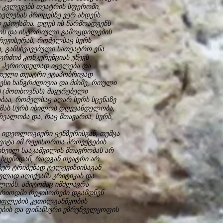
 კვლევებს თეატრის სფეროში,
ვლენას პროცესზე ვერ ახდენს.
ეპოქაშია. დღეს ის წარმოადგენს
იის და ისტორიული გამოცდილების
 რეჟისურას, რომელსაც სურს
 განსხვავებული სათეატრო ენა.
გრძობ კონკურენციას უწევს
 პერიოდულად იცვლება და
რთული თეატრი ეტაპობრივად
სი ხანგრძლივია და მძიმე, რთული
ს (მოთხოვნას) მაყურებელი
აა, რომელსაც აღარ სურს სცენაზე
. მას სურს იხილოს დღევანდელობა,
რეალობა და, რაც მთავარია, სურს,
იდეოლოგიური ცენზურისგან, თუმცა
ყვიტა იმ რეჟისორთა პროექტების
მიხეილ სააკაშვილის მთავრობას არ
 სცენიდან, რადგან თეატრი არ
აბურ ტრიბუნად ტელევიზიისაგან
ულად აღიქვამს კრიტიკას და
ილობს. ამიტომაც იმძლავრა
რიოდში რეჟისორები დგამდნენ
უფლების კეთილგანწყობის
ების და ფინანსური უზრუნველყოფის