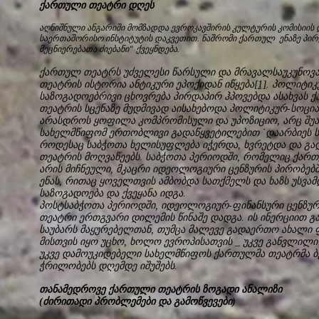
ქართული თეატრი დღეს
აღნიშნული ანგარიში მომზადდა ევროკავშირის კულტურის კომისიის 
საერთაშორისო ინსტიტუტის დაკვეთით. ნაშრომი ქართულ ენაზე პი
მეცნიერებათა ძიებანი“ ქვეყნდება.
ქართულ თეატრს უძველესი წარსული და მრავალსაუკუნოვა
თეატრის ისტორია ანტიკური ეპოქიდან იწყება
[1]
. პოლიტი
საზოგადოებრივი ცხოვრება პირდაპირ ჰპოვებდა ასახვას 
თეატრის სცენაზე მუდმივად აისახებოდა პოლიტიკურ-სოც
არასდროს ყოფილა კომპრომისული და უპოზიციო, არც შუა 
სახელმწიფომ ერთობლივი გადაწყვეტილებით `დაარბიეს სა
როდესაც საბჭოთა ხელისუფლება იჭერდა, ხვრეტდა და გა
თეატრის მოღვაწეებს. საბჭოთა პერიოდში, რომელიც ქარ
არის მიჩნეული, მკაცრი იდეოლოგიური ცენზურის პირობებ
ენას, რითაც ყოველთვის ამბობდა სათქმელს და ხაზს უსვა
საზოგადოება და ქვეყანა იდგა.
პოსტსაბჭოთა პერიოდში, იდეოლოგიურ-ფინანსური ცენზუ
თეატრი ერთგვარი დილემის წინაშე დადგა. ის ინერციით 
საუბარს მაყურებელთან, თუმცა მალევე გადაერთო ახალი 
მისთვის იყო უცხო, ხოლო ევროპისათვის _ უკვე განვლილი გ
უკვე დამოუკიდებელი სახელმწიფოს ქართულმა თეატრმა ბ
ჭრილობებს დღემდე იშუშებს.
თანამედროვე ქართული თეატრის ზოგადი ანალიზი
(ძირითადი პრობლემები და გამოწვევები)