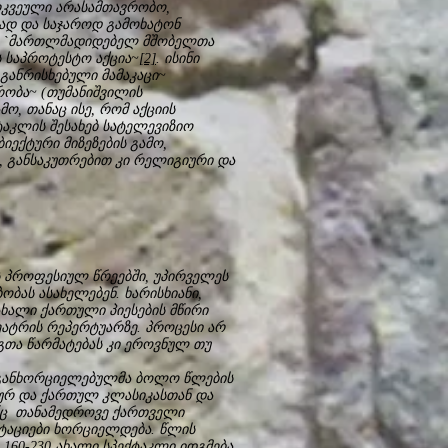
რკვეული არასამთავრობო,
ად და საჯაროდ გამოხატონ
დ, `მართლმადიდებელ მშობელთა
ს საპროტესტო აქცია~
[2]
. ისინი
განრისხებული მამაკაცი~
რობა~ (თუმანიშვილის
ო, თანაც ისე, რომ აქციის
ტაკლის შესახებ სატელევიზიო
ბიექტური მიზეზების გამო,
 განსაკუთრებით კი რელიგიური და
 პროფესიულ წრეებში, უპირველეს
ბას ასახელებენ. ხარისხიანი,
ალი ქართული პიესების მწირი
ატრის რეპერტუარზე. პროცესი არ
თა წარმატებას კი ეროვნულ თუ
 განხორციელებულმა ბოლო წლების
ხოურ და ქართულ კლასიკასთან და
ნც თანამედროვე ქართველი
ეტაციები ხორციელდება. წლის
160-230 ახალი სპექტაკლი იდგმება.