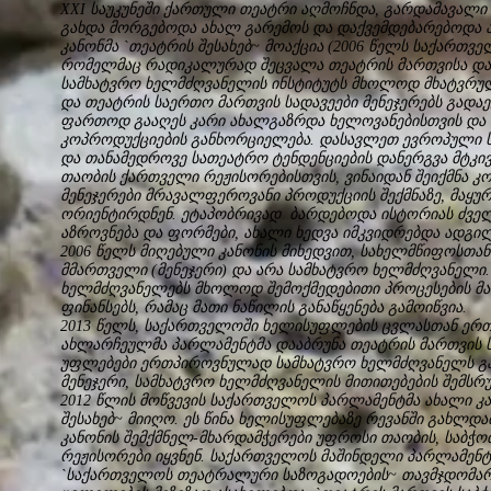
XXI საუკუნეში ქართული თეატრი აღმოჩნდა, გარდამავალი
გახდა მორგებოდა ახალ გარემოს და დაქვემდებარებოდა ა
კანონმა `თეატრის შესახებ~ მოაქცია (2006 წელს საქართვ
რომელმაც რადიკალურად შეცვალა თეატრის მართვისა და 
სამხატვრო ხელმძღვანელის ინსტიტუტს მხოლოდ მხატვრუ
და თეატრის საერთო მართვის სადავეები მენეჯერებს გადა
ფართოდ გააღეს კარი ახალგაზრდა ხელოვანებისთვის და 
კოპროდუქციების განხორციელება. დასავლეთ ევროპული ს
და თანამედროვე სათეატრო ტენდენციების დანერგვა მტკი
თაობის ქართველი რეჟისორებისთვის, ვინაიდან შეიქმნა კ
მენეჯერები მრავალფეროვანი პროდუქციის შექმნაზე, მაყუ
ორიენტირდნენ. ეტაპობრივად ბარდებოდა ისტორიას ძვე
აზროვნება და ფორმები, ახალი ხედვა იმკვიდრებდა ადგილ
2006 წელს მიღებული კანონის მიხედვით, სახელმწიფოსთა
მმართველი (მენეჯერი) და არა სამხატვრო ხელმძღვანელი.
ხელმძღვანელებს მხოლოდ შემოქმედებითი პროცესების მ
ფინანსებს, რამაც მათი ნაწილის განაწყენება გამოიწვია.
2013 წელს, საქართველოში ხელისუფლების ცვლასთან ერთ
ახლარჩეულმა პარლამენტმა დააბრუნა თეატრის მართვის ს
უფლებები ერთპიროვნულად სამხატვრო ხელმძღვანელს გა
მენეჯერი, სამხატვრო ხელმძღვანელის მითითებების შემ
2012 წლის მოწვევის საქართველოს პარლამენტმა ახალი კ
შესახებ~ მიიღო. ეს წინა ხელისუფლებაზე რევანში გახლდ
კანონის შემქმნელ-მხარდამჭერები უფროსი თაობის, სა
რეჟისორები იყვნენ. საქართველოს მაშინდელი პარლამენტ
`საქართველოს თეატრალური საზოგადოების~ თავმჯდომარე