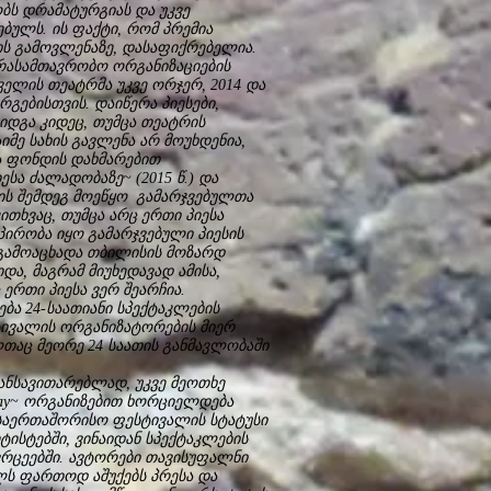
ობს დრამატურგიას და უკვე
ებულს. ის ფაქტი, რომ პრემია
ის გამოვლენაზე, დასაფიქრებელია.
არასამთავრობო ორგანიზაციების
ელის თეატრმა უკვე ორჯერ, 2014 და
გებისთვის. დაიწერა პიესები,
იდგა კიდეც, თუმცა თეატრის
მე სახის გავლენა არ მოუხდენია,
ა ფონდის დახმარებით
სა ძალადობაზე~ (2015 წ.) და
ების შემდეგ მოეწყო გამარჯვებულთა
თხვაც, თუმცა არც ერთი პიესა
პირობა იყო გამარჯვებული პიესის
ი გამოაცხადა თბილისის მოზარდ
და, მაგრამ მიუხედავად ამისა,
 ერთი პიესა ვერ შეარჩია.
ბა 24-საათიანი სპექტაკლების
ტივალის ორგანიზატორების მიერ
ლთაც მეორე 24 საათის განმავლობაში
ანსავითარებლად, უკვე მეოთხე
way~ ორგანიზებით ხორციელდება
საერთაშორისო ფესტივალის სტატუსი
ტისტებში, ვინაიდან სპექტაკლების
რცეებში. ავტორები თავისუფალნი
ლს ფართოდ აშუქებს პრესა და