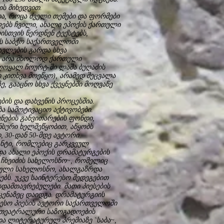
ს მიხედვით.
, როცა ძველი თემები და ფორმები
ლებს ჩვილი, ახალი ეპოქის ქართული
სთვის წერდნენ ტექსტებს,
ის საბჭო საქართველოში
ვლების გარდა სხვა
ვა არა მხოლოდ ქართული
ღოყალ ჩოურტ-ში ლაშა ბუღაძის
კითხვა მოეწყო), არამედ შეცვალა
, გააცნო სხვა ქვეყნებში მოღვაწე
ის და დახვეწის პროცესშია.
 სამოტივაციო აქტივობები.
ნების განვითარების ფონდი,
ნსური ხელშეწყობით, აწყობს
 30-დან 50-მდე ავტორი
ანტი, რომლებიც გარკვეულ
და ახალი ეპოქის დრამატურგების
რ ჩხეიძის სახელოსნო~, რომელიც
შნული სახელოსნო, ახალგაზრდა
ბს. უკვე საინტერესო შედეგებით
დამთავრებულები. მათი პიესების
ცენაზეც დაიდგა. დრამატურგიის
ესო პიესის ავტორი საქართველოში
 თეატრალური საზოგადოების
და ლიტერატურულ პრემიაზე `საბა~,