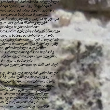
 ეკონომიკის პირობებში. იძულებული
ხალ წესებს, რომელშიც ახალმა
ელოს პარლამენტმა მიიღო კანონი,
მოწყობის საბჭოთა მეთოდი).
ლი პრობლემების გადაჭრა დაევალა
ეცათ. თეატრის მმართველებმა
დაიწყეს საერთაშორისო
ათეატრო ტენდენციებისკენ სწრაფვა
ვნეული ნაბიჯი აღმოჩნდა უფროსი
ონკურენტუნარიანი გარემო. თეატრის
რებლის მოზიდვასა და შემოსავალზე
ლი, დრომოჭმული სათეატრო
ს ქართული თეატრების სცენებზე.
ნ ანგარიშვალდებული იყო თეატრის
 შედეგად, სამხატვრო
ართვა ევალებოდათ და ჩამოაშორეს
ად, შეიცვალა თეატრის კანონიც და
აბჭოური მეთოდი, სადაც ყველა
დაეცა, ხოლო დირექტორი, იგივე
სრულებელ-აღმასრულებელი გახდა.
ანონი `პროფესიული თეატრების
ათ. ახალი და დღემდე მოქმედი
ბჭოთა იდეოლოგიით აღზრდილი
ის წევრი, რეჟისორი და
 გიორგი ქავთარაძე კანონის