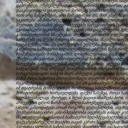
ცვლილების მიზეზად ასახელებდა: `თეატრის მართვის საბ
დაბრუნდეს...~. რეალურად ახალმა კანონმა რეჟისორთა გ
დააკმაყოფილა და თეატრის მართვაც ერთპიროვნულად რე
იცის არც მენეჯმენტის, არც მარკეტინგის და, მით უმეტეს,
საკითხები. ამ მიმართულებით მათ უმაღლეს სახელოვნებო
მიუღიათ. შესაბამის უნივერსიტეტებში სარეჟისორო სპეცია
ეკონომიკური საკითხების, მარკეტინგისა და კულტურის მენ
კანონმდებლობის სწავლებას. მოქმედი კანონი `პროფესიულ
ხარვეზებს და ბევრი ბუნდოვანი ადგილიცაა. მაგალითად, 
ხელმძღვანელისა და დირექტორის უფლება-მოვალეობები დ
გაწერილი სამხატვრო ხელმძღვანელის არჩევის წესი, რომე
მნიშვნელოვანი მონაპოვარია, ლიბერალურიცაა და შედარე
პრაქტიკაში კანონის განხორციელებამ წარმოშვა პრობლემე
ხარვეზები. გამოცდილებამ აჩვენა, რომ კანონი იძლევა მან
საშუალებას, რაც არღვევს ლიბერალიზმის პრინციპსაც და ო
სარეკომენდაციო საბჭოს მიერ არჩეული კანდიდატი, შესაძ
მაშინ რაღა საჭიროა პროფესიონალი თეატრის კრიტიკოსე
რეკომენდაცია, თუკი მინისტრი მას არ გაიზიარებს?! მოქმ
იმ თეატრების მონიტორინგს, რომელთაც სახელმწიფო აფი
მონიტორინგი არ ხორციელდება. ფაქტი სახეზეა, როცა სა
ხელმძღვანელად, მეორედ, 4 წლის ვადით ინიშნება პირი, 
არჩევნების დროს წარმოდგენილი სამოქმედო გეგმა და თე
(ასეთი კანდიდატები არიან როგორც დედაქალაქის, ისე რე
მოქმედი სათეატრო კანონმდებლობა აფერხებს ჯანსაღ კონ
თავისუფლებას, ვინაიდან სამხატვრო ხელმძღვანელების გ
დაქვემდებარებული თეატრი თავის კერძო საკუთრებად მიაჩ
პასუხისმგებლობას საზოგადეობის, მაყურებლის და სახელმწ