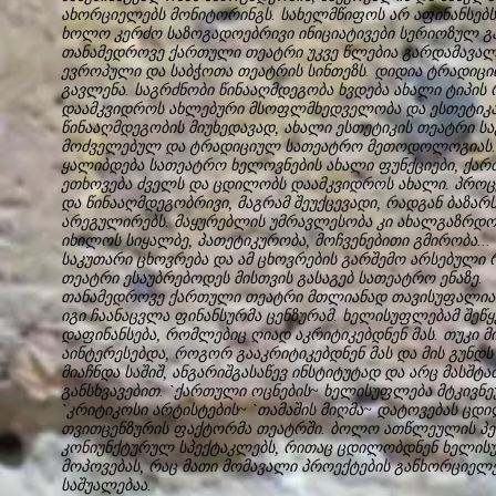
ახორციელებს მონიტორინგს. სახელმწიფოს არ აფინანსებს
ხოლო კერძო საზოგადოებრივი ინიციატივები სერიოზულ გა
თანამედროვე ქართული თეატრი უკვე წლებია გარდამავალ 
ევროპული და საბჭოთა თეატრის სინთეზს. დიდია ტრადიც
გავლენა. საგრძნობი წინააღმდეგობა ხვდება ახალი ტიპის
დაამკვიდროს ახლებური მსოფლმხედველობა და ესთეტიკა,
წინააღმდეგობის მიუხედავად, ახალი ესთეტიკის თეატრი სა
მოძველებულ და ტრადიციულ სათეატრო მეთოდოლოგიას.
ყალიბდება სათეატრო ხელოვნების ახალი ფუნქციები, ქა
ეთხოვება ძველს და ცდილობს დაამკვიდროს ახალი. პროცე
და წინააღმდეგობრივი, მაგრამ შეუქცევადი, რადგან ბაზარ
არეგულირებს. მაყურებლის უმრავლესობა კი ახალგაზრდობ
იხილოს სიყალბე, პათეტიკურობა, მოჩვენებითი გმირობა..
საკუთარი ცხოვრება და ამ ცხოვრების გარშემო არსებული 
თეატრი ესაუბრებოდეს მისთვის გასაგებ სათეატრო ენაზე.
თანამედროვე ქართული თეატრი მთლიანად თავისუფალია 
იგი ჩაანაცვლა ფინანსურმა ცენზურამ. ხელისუფლებამ შეწ
დაფინანსება, რომლებიც ღიად აკრიტიკებდნენ მას. თუკი 
აინტერესებდა, როგორ გააკრიტიკებდნენ მას და მის გუნდს
მიაჩნდა საშიშ, ანგარიშგასაწევ ინსტიტუტად და არც მასშტ
განსხვავებით. `ქართული ოცნების~ ხელისუფლება მტკივნე
`კრიტიკოსი არტისტების~ `თამაშის მიღმა~ დატოვებას ცდ
თვითცენზურის ფაქტორმა თეატრში. ბოლო ათწლეულის პე
კონიუნქტურულ სპექტაკლებს, რითაც ცდილობდნენ ხელის
მოპოვებას, რაც მათი მომავალი პროექტების განხორციელ
საშუალებაა.