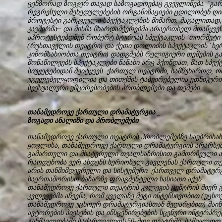
ცენზორად ზოგჯერ თავად საზოგადოებაც გვევლინება. `გა
რეგრესული შეხედულებების ორგანიზაციები ცდილობენ ღი
პროტესტი გარკვეული სპექტაკლების მიმართ. მაგალითა
კავშირმა~ და მისმა მხარდამჭერებმა არაერთხელ მოაწყვე
აპროტესტებდნენ რობერტ სტურუას სპექტაკლის `თორმეტი 
(რუსთაველის თეატრი) და ქეთი დოლიძის სპექტაკლის `სე
კინომსახიობთა თეატრი) დადგმებს რელიგიური თემების გამ
მონაწილეებს სპექტაკლები ნანახი არც ჰქონდათ, მათ სპექ
სიუჟეტებიდან შეიტყვეს. ქართულ თეატრში, სამწუხაროდ, ო
უგულებელყოფილია და თითქმის ტაბუირებულია ეთნიკური,
სექსუალური უმცირესობების პრობლემები და თემები.
თანამედროვე ქართული დრამატურგია _
ზოგადი ანალიზი და პრობლემები
თანამედროვე ქართული თეატრის პრობლემებზე საუბრისას
ყოვლისა, თანამედროვე ქართული დრამატურგიის არარსებო
გამართული და მხატვრული თვალსაზრისით გამორჩეული ახ
რაოდენობა ვერ ახდენს სერიოზულ გავლენას ქართული თე
არის თანმიმდევრული და სისტემური. ქართველ დრამატურგ
საერთაშორისო ბაზარზე ფრაგმენტული ხასიათი აქვს.
თანამედროვე ქართული თეატრის კვლევის ცენტრის მიერ
კვლევებმა აჩვენა, რომ ყველაზე მეტი ინტენსივობით (უც
თანამედროვე უცხოურ დრამატურგიასთან შედარებით) მაი
ავტორების პიესების და ინსცენირებების სცენური ინტერპრ
განმავლობაში საქართველოს 50-მდე თეატრში, საშუალოდ, 