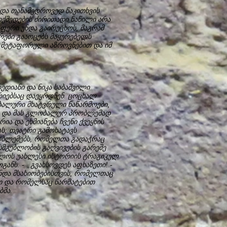
და თანამედროვედ წაკითხვის
ოქმედების ძირითადი ნაწილი არა
აფერი უნდა გაირეცხოს, მაგრამ
რები გააოცებს მაყურებელს
, მეტაფორული აზროვნებით და იმ
ედიანი და ნიკა საბაშვილი
იებსაც დაეყრდნენ. ცოცხალ
რბალური მხატვრული ნაწარმოები,
ს და მას გლობალურ პრობლემად
ა და ეხმიანება ჩვენი ქვეყნის
ას; თეატრი გამოხატავს
რობლემებს, რომელთა გადაჭრაც
მგებლობის გაღვივების გარეშე
ელოს უახლესი ისტორიის ტრაგიკულ
ანს: - „გვახსოვდეს აფხაზეთი! -
ნდა მსახიობებისთვის, რომელთაც
ათ და რომელსაც წარმატებით
ბმა.