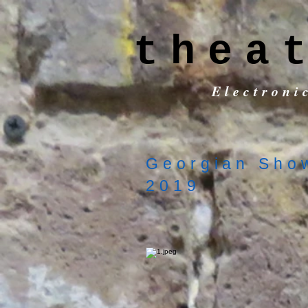
thea
Electroni
Georgian Sho
2019