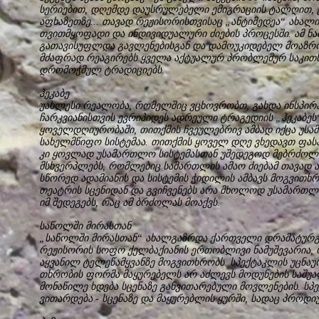
სერიებით, დღემდე დაუსრულებელი ემიგრაციის ტალღით, 
აფხაზეთზე... თავად რეჟისორისთვისაც „ანტიმედეა“ ახალი
თვითმყოფადი და ინდივიდუალური ძიების პროცესში. ამ ნ
გათავისუფლდა გავლენებისგან და დამოუკიდებელ მოაზრ
მძაფრად რეაგირებს ყველა აქტუალურ პრობლემურ საკითხზ
დრომოჭმულ ტრადიციებს.
ჰეკაბე
უახლესი რეალობა, რომელშიც ვცხოვრობთ, გახდა ინსპირ
ჩარკვიანისთვის ევრიპიდეს ადრეული ტრაგედიის „ჰეკაბეს
ყოველდღიურობაში, თითქმის ჩვეულებრივ ამბად იქცა უს
სახელმწიფო სისტემაა. თითქმის ყოველ დღე ვხედავთ ფა
კი ყოვლად უსამართლო სისტემასთან უშედეგოდ მებრძოლ
მსხვერპლებს, რომლებიც სამართლის ამაო ძიებამ თავად ა
სწორედ ადამიანის და სისტემის ჭიდილის ამბავს მოგვითხ
თეატრის სცენიდან და გვიჩვენებს არა მხოლოდ უსამართლ
იმ შედეგებს, რაც ამ ბრძოლას მოაქვს.
საწოლში მირასთან
„საწოლში მირასთან“ ახალგაზრდა ქართველი დრამატურგი
რეჟისორის სოფო ქელბაქიანის ერთობლივი ნამუშევარია,
აყვანილ ტელეწამყვანზე მოგვითხრობს. სპექტაკლის უცნაუ
თხრობის ფორმა მაყურებელს არ აძლევს მოდუნების საშუა
მონაწილე ხდება სცენაზე განვითარებული მოვლენების. სპ
ვითარდება - სცენაზე და მაყურებლის ყურში, სადაც პროდიუ