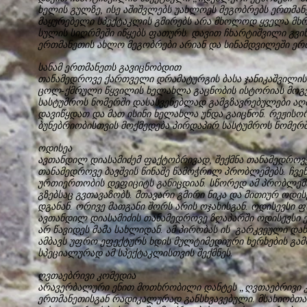
ხელის გულზე, ისე აშიშვლებს უახლოეს მეგობრებს ერთმა
მაყურებელი სპექტაკლის გმირებს არა მხოლოდ ყველა მხრ
სულის სიღრმეში იწყებს ფათურს. დავით ჩხარტიშვილი გვი
ერთმანეთის ახლო მეგობრები არიან და სინამდვილეში ერთ
სანამ ერთმანეთს გავიცნობდით
თანამედროვე ქართველი დრამატურგის ბასა ჯანიკაშვილის
ცოლ-ქმრული წყვილის ხელახლა გაცნობის ისტორიას მოგ
სასტუმროს ნომერში დასასვენებლად გამგზავრებულები აღ
დავიწყდათ და მათ ისინი ხელახლა უნდა გაიცნონ. რეჟისორ
ბუნებრიობისთვის მოქმედება პირდაპირ სასტუმროს ნომერშ
ოდისეა
ავთანდილ დიასამიძემ ფაქტობრივად, შექმნა თანამედროვე
თანამედროვე ბავშვის წინაშე წამოჭრილ პრობლემებს. ჩვენ
ურთიერთობის დეფიციტს განიცდიან. სწორედ ამ პრობლემა
გზებსაც გვთავაზობს. მთავარი გმირი ნიკა და მითიურ ოდი
დგანან. ორივე მათგანი შორს არის ოჯახისგან. ოდისევსი 
ავთანდილ დიასამიძის თანამედროვე ზღაპარში ოდისევსი 
არ წავიდეს მამა სახლიდან. ამ პირობას ის გარკვეული და
ამბავს უფრო ეფექტურს ხდის მულტიმედიური ხერხების გამ
სპეციალურად ამ სპექტაკლისთვის შექმნეს.
ღვთაებრივი კომედია
არავერბალური ენით მოთხრობილი დანტეს „ღვთაებრივი კომ
ერთმანეთისგან რადიკალურად განსხვავებული. მსახიობთა