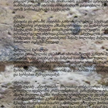
კასკადი ერთ სპექტაკლში, მოძრაობის, ცეკვის და აკრობატ
თანმიმდევრული თხრობა ორიგინალური და ცოცხალი მუსიკ
იყრის სოსო ბაკურაძის სპექტაკლში.
თამაში
მუსიკისა და დრამის თეატრში განხორციელებული სპექტაკ
ნამუშევარია არტისტული ანსამბლურობითა და სცენოგრაფ
სპექტაკლში მოქმედება დინამიკურია და ევოლუციური, ამას
დრამატურგიული ინტრიგა განაპირობებს. სპექტაკლის გმირ
რომლებიც ჩვენს და ერთმანეთის წინაშე ბოლომდე შიშვლდე
სახიფათო თამაშის შედეგად.
შეშლილის წერილები
დავით დოიაშვილისა და ამირან ამირანაშვილის უცნაური შ
თეატრალური ესთეტიკის და მანერის საინტერესო ჭიდილი.
ქართული თეატრის გამორჩეული რეჟისორი ერთ სპექტაკლშ
გაუცხოებულ ადამიანზე. მსახიობი მაყურებელთან ერთად
წერილების „კითხვა“ რეჟისორმა და მსახიობმა ორიგინ
და ხერხებით შემოგვთავაზეს.
ანტიმედეა
ლაშა ბუღაძე „ანტიმედიაში“ მთლიანად დისტანცირდა მე
ეროვნული იდენტობის კომპლექსებიდან, დახავსებული ტრა
ახალი მოდელი შექმნა, რომელიც ერთდროულად ეფუძნება 
თანამედროვეობას. გურამ მაცხონაშვილის სპექტაკლი სა
ზვიად გამსახურდიას საჯარო გამოსვლით ეროვნულ მოძრაო
აქცენტს სვამს ეპოქაზე - ეს გასული საუკუნის 90-იანებია,