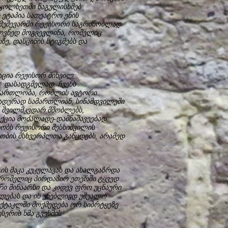
კოლხეთში ნაგულისხმებ
 ეტაპია სათეატრო ენის
ამუშევარში რეჟისორი საგრძნობლად
ოვნედ მოგვევლინა, რომელიც
ე, დასცინის სტიგმებს და
აცია რეჟისორ მიხეილ
“ დასადგმელად. ჩვენს
ამართლობა, რომლის ავტორი
სადურად სამართლიან, სინამდვილეში
 შვილმკვდარ მშობლებს,
ქცია მოძალადე-დამნაშავეებად.
რობს რეჟისორი მესხიშვილის
ობის მსხვერპლთა განცდებს, არამედ
ს მაკა კუკულავას და ახალგაზრდა
 რომელიც პირდაპირ ეთერში ტყვედ
რი შინაარსი და კიდევ ფრო უცნაური
ლებას და ის უნებლიედ უშუალო
ექტაკლში მოქმედება ორ სიბრტყეზე
სერის ხმა გვესმის.