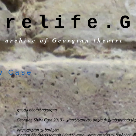
trelife.G
c archive of Georgian theatre
w Case
ლაშა ჩხარტიშვილი
Georgian Show Case 2019 - კრიტიკოსთა მიერ რეკომენდირე
იდეალური უცნობები
დავით ჩხარტიშვილის სპექტაკლი „იდეალური უცნობები“ 