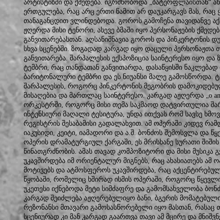
არტისტიზმი და ქმედება. იგრძნობოდა „ბატერფლაისთან“ ახ
ერთგულება, რაც არც ერთი წამით არ დაუკარგავს მას, რა
თანაგანცდით ვლინდებოდა. გოროს გამოჩენა თავიდანვე ა
ჟღერდა მისი ტენორი, ასევე ბმაში იყო პერსონაჟების ქმედ
განვითარებასთან. აღსანიშნავია გოროს და პინკერტონის დუ
სხვა სცენებში. ზოგადად კარგად იყო დაცული პერსონაჟთა 
განვითარება. შარპალესის ექსპოზიცია საინტერესო იყო და
ტემბრი, რაც თანდათან განვითარდა, დასაწყისში ნაკლება
ბარიტონალური ტემბრი და ეს ნიუანსი მალე გამოსწორდა. 
შარპალესის, როგორც პინკერტონის მეგობრის დამოკიდებულ
მისაღებია და მართლაც საინტერესო. კარგად აჟღერდა „o amic
ორკესტრში, როგორც მისი თემა საკმაოდ დატვირთულია შა
ინტენსიური მაღალი ტესიტურა, უნდა ითქვას რომ სავსე ხმ
რეგისტრის შესაბამისი გადალახვით. ამ ოპერაში კიდევ რამ
იაკუსიდი, კეიტი, იამადორი და ა.შ. ბონძოს შემოსვლა და წ
ოპერის დრამატურგიულ ქარგაში, ეს მრისხანე სურათი შიში
წინათგრძნობის. ამას თავად კომპოზიტორი და მისი მუსიკა 
უკავშირდება იმ ორიენტალურ მიგნებს, რაც ახასიათებს ამ 
მოტივებს და ატმოსფეროს უკავშირდება, რაც აქცენტირებუ
წყობაში, რომელიც ხშირად ისმის ოპერაში, როგორც წყევლი
უკეთესი იქნებოდა მეტი სიმძაფრე და გამომსახველობა ბონ
კარგად შეიძლება აჟღერებულიყო ბანი, ბგერის მომატებული
რეზონანსი მთავარი გამოსასწორებელი იყო მასთან, რასაც 
სცენიურად კი მან კარგად გაართვა თავი ამ მცირე და მნიშ