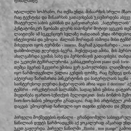
ფინალამდე.
იტალიელი სოპრანო, რა თქმა უნდა, შინაარსის სრული მზაობ
რაც ტექსტისა და შინაარსის გათავისებას უკავშირდება ასევ
მხატვრული სახის გახსნას და განვითარებას. „ბატერფლაის“
პენტატონიკურ წყობაში ჟღერს იაპონური მოტივი (ცეკვის თემ
ლაიტთემა ამ სეკვენციურ სვლაზე თანდათან უნდა იზრდებო
ინტესივობა და ემოცია. ძალიან შორიდან ისმოდა მისი ტემბ
მიხედვით იყოს ტერმინი - interno, მაგრამ გადაიზარდა - „voce s
დახშობილად ჟღერდეს ბგერა. მიუხედავად ამისა, მის პერს
ახალგაზრდა გეიშას სახე და პერსონაჟის გათავისება, თანდ
და უკეთესი ტემბრალურობა. განსაკუთრებით piano დან forte
თუმცა ბგერის მკვეთრი ემისია ვერ გამოვლინდა. ლაიტმოტ
იყო წარმოდგენილი ქალთა გუნდის ფონზე, რაც შემდეგ დინ
აქტიურად წარიმართა პინკერტონის და ბატერფლაის სცენა 
საინტერესოდ ჟღერდა ბატერფლაის არია seguo il destinno“
ტემბრი - ორკესტრთან ბალანსში, სადაც ხმის ემისია დატვ
მიედინება ფართო-სუნთქვის მელოდიკით. ბიძა ბონძოს შემ
ჩიო-ჩიო-სანის ემოციური გრადაცია, რაც მის არტისტულ კომ
დაცვას. ემოციურად ჩართული იყო თავისი ჟესტითა და ქმედ
პირველი მოქმედების ფინალი - გრანდიოზული სასიყვარუ
ნაწილიან დუეტს წარმოადგენს აქ ვოკალურად აშკარად უნ
უკეთ გაჟღერდა. პირველ ნაწილში „Bimba , non piange“ გამ