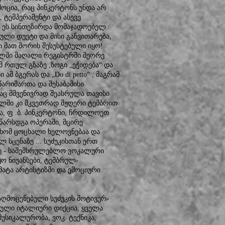
ოცია, რაც პინკერტონს უნდა არ
 ტემპერამენტი და ასევე
ე ეს სინთეზირდა მომაჯადოებელ
ული დუეტი და მისი განვითარება,
 მათ შორის შესუსტებული იყო!
ალში მაღალი რეგისტრში მეორე
მ რთულ გზაზე ,ზოგი „ეჭიდება“ და
მ ბგერას და „Do di petto“ , მაგრამ
წარიმართა და შესაბამისი
, რაც მშვენივრად შეასრულა თავისი
ლში კი მკვეთრად მჟღერი ტემბრით
სა, ფ .ბ. პინკერტონი, ჩრდილოეთ
წარსდგა ოპერაში, მცირე
 ხომ ცოცხალი ხელოვნებაა და
სცენაზე ... სუძუკისთან ერთ
ე - საშემსრულებლო ვოკალური
 ნიუანსები, ტემბრულ-
ატა არტისტიზმი და ემოციური
 აღმოცენებული სუძუკის მოტივურ-
თული იტალიური დიქცია, ყველა
უსიკალურობა, ვოკ. ტექნიკა,