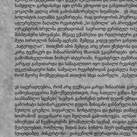
ნამდვილი გარდასახვა იყო ღრმა ემოციით და განვითარებით
ვოკალში კვლავ არის გამოსასწორებელი ნიუანსები... ეს ას
სოლისტის ბალანსს უკავშირდება, რაც დირიჟორის პრეროგატ
აჟღერებული მაღალი რეგისტრის „სი ბემოლი“ არ პროექც
ორკესტრის სრულმა ჟღერადობამ. საერთოდ ვერისტულ ოპე
მასშტაბური ხმოვანება, მწვავე ექსპრესია და რეალისტური 
მეტი სირთულის წინაშე აყენებს. შემდეგ კიდევ უფრო განვი
„ბატერფლაი“, თითქმის ამის შემდეგ არც ერთი უზუსტობა და
კარგ ტექნიკურ და შინაარსობრივ მზაობას უკავშირდება. დ
გამომსახველობით ზომიერ ისტერიაში, რეგისტრულ-ტემბრ
კარგად განვითარდა და სამაგალითო იყო დაბალი რეგისტრ
დეკლამაციური ხაზი, საშუალო რეგისტრიდან გადასვლა მაღ
რომ მეორე მოქმედებიდან თითქოს სხვა იაპონელი ,,პეპელა’
ეს საყურადღებოა, რომ არც ტექნიკაა კარგი შინაარსის გარე
გამოუსადეგარია შემოქმედებისთვის, რაც ნათელი გახდა მე
საანსამბლო სცენები, ბავშვის გამოჩენის დროს დედის ემოცი
გამოიხატა სასოწარკვეთილი დედის შინაგანი განწირული ხმა „
წუხილი, ცრემლი, სიყვარული, ნოსტალგია და ტანჯვა დამა
სოპრანომ. დაუვიწყარი იყო შვილთან გამოთხოვება, ალბათ
იმოქმედა ამ ზეემოციურმა დრამატულმა სცენამ, თავისი გენ
შესრულებით, რომელიც მიდის ბიძა ბონძოს მიერ დაწყევლ
სუიციდამდე. პინკერტონი - დახვეწილი ჟღერადობა ასევე, 