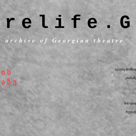
trelife.G
c archive of Georgian theatre
სტატია მომზა
სის
„თანამ
ნაზე
მის სტ
რედაქც