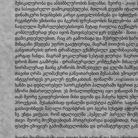
მუსიკალურობა და ანსამბლურობის ბალანსი, მეორე - „vieni 
და სასიყვარულო დამოკიდებულება, მთლიან დუეტში იტალი
დინამიკური ნიუანსების კარგი გათვალისწინება და სუნთქვი
რეგისტრში ემისიისა და ბგერის ფრენადობის ნაკლებობა. ა
ჩაფლული შემსრულებლებისთვის მეტად რთულია ტექნიკურ 
კომპლექსურად უნდა იყოს შეთვისებული ჯერ დუეტში - მათ
დამოკიდებულებით, რაც არ გამოიხატა და შესრულების ხარისხით
შინაგანი ქმედება უფრო გააქტიურდა, მაგრამ თითქოს ცალკე
განვითარების დროს დრამატულ-ექსპრესიულ კულმინაციამდ
კარგად ჩანდა, მაგრამ ვოკალურად სუსტად ჟღერდა. საერთ
დროს მათი გააზრება - დრამატურგიულ კონტექსტში მისაღებ
ნორმალურად მაინც გრძნობს მომნუსხველ და გულში ჩამწვდ
თავისი ღრმა კლიმაქსური განვითარებით შესაბამის ემოციურ
ინტეგრირდეს ვოკალურ ტექნიკასთან. ფინალში „vogliatem
ხაზში და დუბლირებულ საორკესტრო პალიტრაში ბგერით გ
სწორი მიმართულებით. ეს მოსალოდნელიც იყო ვინაიდან ჩიო
თან მეორე უკიდურესობით მისი დგომა და მანერა ხელს უშლ
პროექციას, შესაბამისად ფინალში დასუსტდა ტემბრი. საფინ
გასხივოსნდეს მაღალი რეგისტრის დო ბგერა სუსტად აჟღერდა,
ზე. უნდა ვთქვათ, რომ იტალიელმა „პეპელამ“ პირველ მოქმ
თავი. მეორე მოქმედებიდან პროგრესირდა დადებითად, რაც
ფსიქო-ემოციურ გამომსახველობასა და დრამატურგიულ განვ
მეორე მოქმედებაში იყო დუეტი სუძუკისთან და მისი ცნობილი 