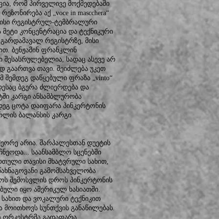
ავია, რომ პირველივე მოქმედებაში
ეზონირება აქ „voce in mascchera“
ავისი რეგისტრულ-ტემბრალური
ა მეტი კონცენტრაცია და ტექნიკური
გარდამავალ რეგისტრზე, მისი
ოთ. ბენჟამინ ფრანკლინ
ი შესასრულებელია, სადაც ასევე არ
დ გაართვა თავი. შეიძლება უკეთ
შემდეგ დაწყებული ფრაზა „vinto“
დესაც ბგერა ძლიერდება და
ეტში კარგი ანსამბლურობა
დეგ ცოტა დაიფარა პინკერტონის
რლის ბალანსის კარგი
მეორე არია. შარპალესთან დუეტის
ნეოდა... საანსამბლო სცენებში
რთული თავისი მხატვრული სახით,
წახნაგოვანი გამომსახველობა
ძოს შემოსვლის დროს პინკერტონის
ებული იყო ამერიკულ ხასიათში.
 სახით და ვოკალური ტექნიკით
ა მოითხოვს სუნთქვის განაწილებას.
აც ორკესტრმა გადაფარა