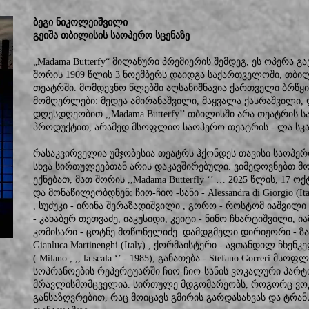
ბეგი ნიკოლეიშვილი
გეიშა თბილისის საოპერო სცენაზე
„Madama Butterfy“ მილანური პრემიერის შემდეგ, ეს ოპერა გ
შორის 1909 წლის 3 ნოემბერს დაიდგა საქართველოში, თბი
თეატრში. მომდევნო წლებში აღსანიშნავია ქართველი ბრწყინ
მომღერლები: მედეა ამირანაშვილი, მაყვალა ქასრაშვილი, 
დღესდღეობით ,,Madama Butterfy’’ თბილისში არა თეატრის 
პროდუქტით, არამედ მსოფლიო საოპერო თეატრის - ლა სკ
რასაკვირველია უმჯობესია თეატრს ჰქონდეს თავისი საოპერ
სხვა სირთულეებთან არის დაკავშირებული. ვიმედოვნებთ მ
ექნებათ, მათ შორის ,,Madama Butterfly ‘’ … 2025 წლის, 17
და მონაწილეობდნენ: ჩიო-ჩიო -სანი - Alessandra di Giorgio (
, სუძუკი - ირინა შერაზადიშვილი , გორო - როსტომ იაშვილი
- კახაბერ თეთვაძე, იაკუსიდი, კეიტი - ნინო ჩხარტიშვილი, 
კომისარი - ცოტნე მოწონელიძე. დამდგმელი დირიჟორი - ზა
Gianluca Martinenghi (Italy) , ქორმაისტერი - ავთანდილ ჩხენკელ
( Milano , ,, la scala ‘’ - 1985), განათება - Stefano Gorrer
სოპრანოების რეპერტუარში ჩიო-ჩიო-სანის ვოკალური პარ
მრავლისმომცველია. სირთულე მდგომარეობს, როგორც ვო
განსაზღვრებით, რაც მოიცავს გმირის გარდასახვას და ტრან