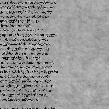
la sera“ მისი სულიერი მდგომარეობა
ური ტერმინოლოგიის, ტემპისა და
ს კონცენტრირება, მაგრამ მაღალ
მ ულამაზეს მელოდიაში სმენით
დეტალებზე იფიქრო, ეს
ი ინტერპერსონალური
 . „bimba dagli occhi“ აქ
 იყო და არა დუეტის სახით, დუეტის
ე ემოციური გამომსახველობა
ო ტემპო-რიტმის ცვალებადობის
ია . ამ დუეტში მომღერალი თუ
ომ მუსიკას აუცილებლად მივა
 აფეთქებამდე, რაც უნდა
i bene“ რთულია ფართო მელოდიურ
აჭრა ორკესტრი და პროეცირდეს
-ჩიო-სანის ბგერა არ იყო მკვეთრი
იდა ბგერის პოზიციას და სწორ
ალო კულმინაციაში, სადაც უნდა
 სუნთქვის უკმარისობით - attacca -
ედებას საკმარისად ვერ გაართვა
 მის სულიერ მდგომარეობას,
ითარებას უკავშირდება.
არია „un bel di vedremmo“. ამ დროს