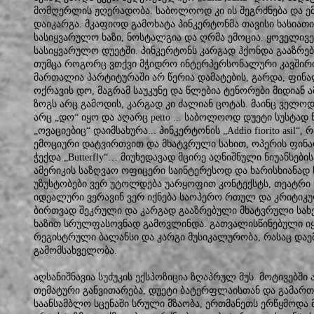
მომღერლის ჟღერადობა. საბოლოოდ კი ის შეგრძნება და ემ
დაიკარგა. მკაფიოდ გამოხატა პინკერტონმა თავისი ხასიათი,
სასიყვარულო ხაზი, ნოსტალგია და ღრმა ემოცია. ყოველივ
სასიყვარულო დუეტში. პინკერტონს კარგად ჰქონდა გააზრებ
თუმცა როგორც ვთქვი მჭიდრო ინტერპერსონალური კავშირი
მართალია პარტიტურაში არ წერია დამატების, გარდა, ფინ
ოქრავის დო, მაგრამ საუკუნე და წლებია ტენორები მიდიან ა
ზოგს არც გამოდის, კარგად კი ძალიან ცოტას. მაინც ველოდი ა
არც „დო“ იყო და აღარც petto ... საბოლოოდ დუეტი სუსტად 
„ოვაციებიც“ დაიმსახურა... პინკერტონის „Addio fiorito asil“
ემოციური დატვირთვით და მხატვრული სახით, ოპერის ფინა
ჭექდა „Butterfly“… მიუხედავად მცირე აღნიშნული ნიუანსები
ამერიკის საზღვაო ოფიცერი საინტერესოდ და ხარისხიანად 
უზუსტობები ვერ უტოლდება უარყოფით კონტექსტს, თეატრი
იდეალური ვერავინ ვერ იქნება საოპერო რთულ და კრიტიკულ 
ბირთვად შეკრული და კარგად გააზრებული მხატვრული სახ
ხაზით სრულფასოვნად გამოვლინდა. გათვალისწინებული იყო
რეგისტრული ბალანსი და კარგი მუსიკალურობა, რასაც დაემ
გამომსახველობა.
აღსანიშნავია სუძუკის ექსპოზიცია ზღაპრულ მუს. მოტივებში
თემატური განვითარება, დუეტი ბატერფლაისთან და გამარ
საანსამბლო სცენაში სრული მზაობა, ერთმანეთს ერწყმოდა მ