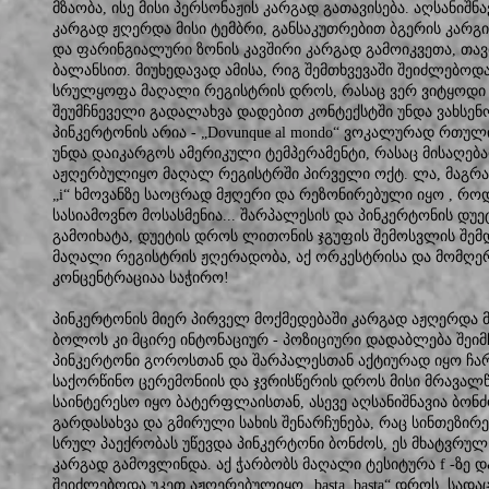
მზაობა, ისე მისი პერსონაჟის კარგად გათავისება. აღსანიშნ
კარგად ჟღერდა მისი ტემბრი, განსაკუთრებით ბგერის კარგი რ
და ფარინგიალური ზონის კავშირი კარგად გამოიკვეთა, თ
ბალანსით. მიუხედავად ამისა, რიგ შემთხვევაში შეიძლებოდ
სრულყოფა მაღალი რეგისტრის დროს, რასაც ვერ ვიტყოდი 
შეუმჩნეველი გადალახვა დადებით კონტექსტში უნდა ვახსენ
პინკერტონის არია - „Dovunque al mondo“ ვოკალურად რთულ
უნდა დაიკარგოს ამერიკული ტემპერამენტი, რასაც მისაღება
აჟღერბულიყო მაღალ რეგისტრში პირველი ოქტ. ლა, მაგრამ 
„i“ ხმოვანზე საოცრად მჟღერი და რეზონირებული იყო , რო
სასიამოვნო მოსასმენია... შარპალესის და პინკერტონის დუ
გამოიხატა, დუეტის დროს ლითონის ჯგუფის შემოსვლის შემ
მაღალი რეგისტრის ჟღერადობა, აქ ორკესტრისა და მომღე
კონცენტრაციაა საჭირო!
პინკერტონის მიერ პირველ მოქმედებაში კარგად აჟღერდა 
ბოლოს კი მცირე ინტონაციურ - პოზიციური დადაბლება შეიმჩ
პინკერტონი გოროსთან და შარპალესთან აქტიურად იყო ჩა
საქორწინო ცერემონიის და ჯვრისწერის დროს მისი მრავალ
საინტერესო იყო ბატერფლაისთან, ასევე აღსანიშნავია ბონ
გარდასახვა და გმირული სახის შენარჩუნება, რაც სინთეზირ
სრულ პაექრობას უწევდა პინკერტონი ბონძოს, ეს მხატვრულ
კარგად გამოვლინდა. აქ ჭარბობს მაღალი ტესიტურა f -ზე დ
შეიძლებოდა უკეთ აჟღერებულიყო „basta ,basta“ დროს, სად