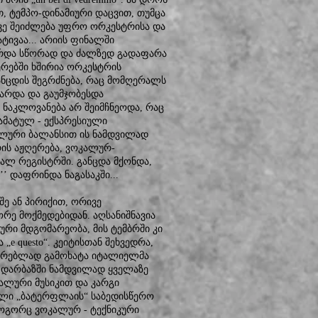
, ტემპო-დინამიური დაცვით, თუმცა
ევე შეიძლება უფრო ორკესტრისა და
ივაა... არიის ფინალში
ირდა სწორად და ძალზედ გადაფარა
რებში ხშირია ორკესტრის
განცდის შეგრძნება, რაც მომღერალს
თარდა და გაუმჯობესდა
 ნაკლოვანება არ შეიმჩნეოდა, რაც
რამატულ - ექსპრესიული
ალური ბალანსით ის ნამდვილად
ის აჟღერება, ვოკალურ-
ალ რეგისტრში. განცდა მქონდა,
’ დაფრინდა ნაგასაკში...
შე ან პირიქით, ორივე
ორე მოქმედებიდან. აღსანიშნავია
ური მდგომარეობა, მის ტემბრში კი
e questo“. კეიტისთან შეხვედრა,
ჯერებლად გამოხატა იტალიელმა
 დარბაზში ნამდვილად ყველაზე
იალური მუსიკით და კარგი
ილი „ბატერფლაის“ საბედისწერო
როგორც ვოკალურ - ტექნიკური