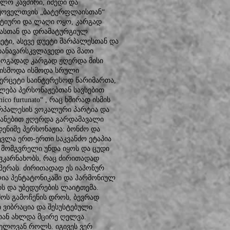
ლო კავშირი, იმედი და
ც ყოველთვის „ბატერფლაისთან“
ქტიური და ლაღი ოყო, კარგად
ებასთან და დრამატურგიულ
ეტი, ასევე დუეტი შარპალესთან და
თანავარსკვლავედი და მათი
 ზოგადად კარგად ჟღერდა მისი
დ ისმოდა ისმოდა სრული
ტერცეტი საინტერესოდ წარიმართა,
ება პერსონაჟებთან სავსებით
o furtunato“ , რაც ხშირად ისმის
რპალესის ვოკალური პარტია და
ოვანებით ჟღერდა გარდამავალი
დენიმე პერსონაჟია: ბონძო და
ყევლა ერთ-ერთი საკვანძო ეტაპია
ს მომგვრელი უნდა იყოს და ცუდი
გვკარნახობს, რაც ძირითადად
ოპერას. ძირითადად ეს იაპონურ
ლია პენტატონიკაში და ჰარმონიულ
ს და უბედურების ლაიტთემა.
ძოს გამოჩენის დროს, ბევრად
 ვიბრაცია და შესუსტებული
თან ახლდა მცირე ღელვა.
ვნელოვან როლს. იგივეს ვერ