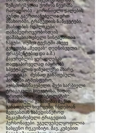
პირობითობაა სცენოგრაფიაში,
შემცირებულია ქოროს წევრთა
რაოდენობა - კორინთელი ქალების
გუნდი გაერთიანებულია ერთ
მსახიობში, ტრაგედიის ნაწყვეტები,
მსახიობის რეპლიკები -
თანამედროვეობისთვის
დამახასიათებელი სინტაქსითაა
ნაგები, თუმცა ტექსტში ასევე
გვხვდება „მედეას“ დედნისეული
ფრაგმენტებიც და ა.შ.)
მაყურებლის ყურადღებას
თადვაპირველად იპყრობს
სპექტაკლის ვიზუალური მხარე,
ესთეტიკა. ძუნწად განათებული,
პირქუში ატმოსფერო,
ავისმომასწავებელი, მუქი სარბიელი
ტრაგიკული სიუჟეტისა, სადაც,
დროდადრო, „ფისტოლეტის“
(მიმართული განათება) შუქით
განათებულ სივრცეში, ჩნდებიან
მედეასთან საბედისწეროდ
შეკავშირებული ტრაგედიის
პერსონაჟები. უგულვებელყოფილია
სასცენო რეკვიზიტი. შავ, კუბებით