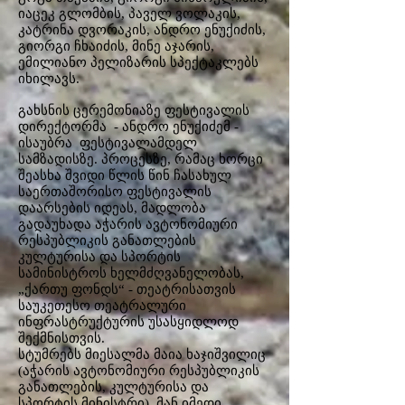
იაცეკ გლომბის, პაველ ვოლაკის,
კატრინა დვორაკის, ანდრო ენუქიძის,
გიორგი ჩხაიძის, მინე აჯარის,
ემილიანო პელიზარის სპექტაკლებს
იხილავს.
გახსნის ცერემონიაზე ფესტივალის
დირექტორმა - ანდრო ენუქიძემ -
ისაუბრა ფესტივალამდელ
სამზადისზე. პროცესზე, რამაც ხორცი
შეასხა შვიდი წლის წინ ჩასახულ
საერთაშორისო ფესტივალის
დაარსების იდეას, მადლობა
გადაუხადა აჭარის ავტონომიური
რესპუბლიკის განათლების
კულტურისა და სპორტის
სამინისტროს ხელმძღვანელობას,
„ქართუ ფონდს“ - თეატრისათვის
საუკეთესო თეატრალური
ინფრასტრუქტურის უსასყიდლოდ
შექმნისთვის.
სტუმრებს მიესალმა მაია ხაჯიშვილიც
(აჭარის ავტონომიური რესპუბლიკის
განათლების, კულტურისა და
სპორტის მინისტრი). მან იმედი