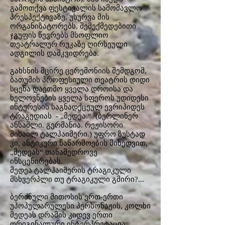
გამოთქვა ფესტივალის სამომავლო
პრესპექტივაზე, უსურვა მის
ორგანიზატორებს, შემექმედებითი
ჯგუფის წევრებს მსოფლიო
თეატრალურ რუკაზე ღირსეული
ადგილის დამკვიდრება.
გახსნის მცირე ცერემონიის შემდგომ,
ბათუმის პროფესიული თეატრის დიდი
სცენა დაეთმო ყველა დროისა და
ხელოვნების ყველა სფეროს უდიდესი
ინტერესის საგნადქცეულ ევრიპიდეს
ტრაგედიას - „მედეა.“ (ბერლინერ
ანსამლი. გერმანია. რეჟისორი
მიხაილ ტალჰაიმერი.) უფრო ზუსტად
კი, ანტიკური ნაწარმოების მიხედვით,
„მედეას“ თანამედროვე
ინსცენირებას.
მედეა ტალჰაიმერის ტრაგიკული
მსხვერპლი თუ ტრაგიკული გმირი?...
ბერძნული მითოსის ერთ-ერთი
უპოპულარულესი პერსონაჟის, კოლხი
მედეას დრამის კიდევ ერთი
ორიგინალური ინტერპრეტაცია