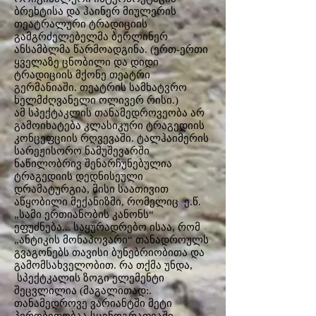
ბრეხტისა და ჰაინერ მიულერის
თეატრალური ტრადიციის
გამგრძელებელმა ბერლინერ
ანსამბლმა წარმოადგინა. (ერთ-ერთი
ყველაზე ცნობილი და დიდი
ტრადიციის მქონე თეატრი
გერმანიაში. თეატრის სამხატვრო
ხელმძღვანელი ოლივერ რისი.)
ამ სპექტაკლის თანამედროვეობა არ
გამოიხატება კლასიკური ტრაგედიის
კონცეფციის რღვევაში. ტალჰაიმერის
სარეჟისორო ნამუშევარში
ნაწილობრივ შენარჩუნებულია
ტრაგედიის დედნისეული
დრამატურგია, მისი საათივით
აწყობილი მექანიზმი, რომელიც ე.წ.
„სამი ერთიანობის კანონს“
ეფუძნება... საყურადრებო ისაა, რომ
„ანტიკის მონაპოვარი“ თანადროულს
გვაგონებს თავისი ბუნებრიობითა და
გამომსახველობით. რა თქმა უნდა,
სპექტკალის ზოგი ელემენტი
შეცვლილია (მაგალითად:.
თანამედროვე ვარიანტში მეტი