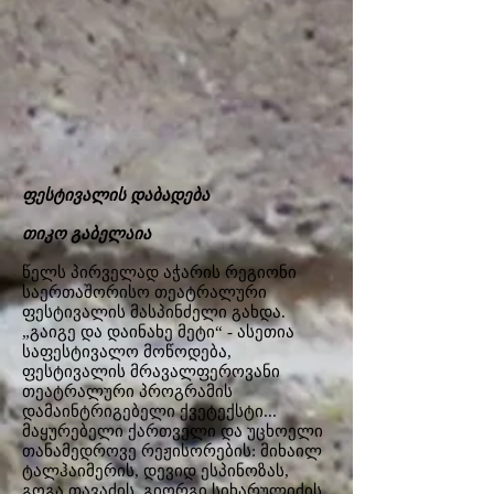
ფესტივალის დაბადება
თიკო გაბელაია
წელს პირველად აჭარის რეგიონი
საერთაშორისო თეატრალური
ფესტივალის მასპინძელი გახდა.
„გაიგე და დაინახე მეტი“ - ასეთია
საფესტივალო მოწოდება,
ფესტივალის მრავალფეროვანი
თეატრალური პროგრამის
დამაინტრიგებელი ქვეტექსტი...
მაყურებელი ქართველი და უცხოელი
თანამედროვე რეჟისორების: მიხაილ
ტალჰაიმერის, დევიდ ესპინოზას,
გოგა თავაძის, გიორგი სიხარულიძის,