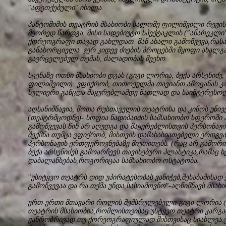
"აფეთქებული" იხილა.
პანტომიმის თეატრის მსახიობი სალომე ფილიშვილი რეჟის
მეორედ წარდგა. მისი სადებიუტო სპექტაკლის ("ანარეკლი
ქორეოგრაფი თავად გახლდათ. მან ახალი გამოწვევა,რასაც
განახორციელა. ჯერ კიდევ ძიების პროცესში მყოფი ახალ
გავრცელებულ თემას, ძალადობას შეეხო.
სცენაზე ოთხი მსახიობი დგას (გიგი ლორია, ბექა არსენიძე
ფილიშვილი). ვფიქრობ, თითოეულმა თავიანთ ამოცანას კა
სულიერი განცდა მაყურებლამდე ნათლად და საინტერესოდ 
აღსანიშნავია, შოთა რუსთაველის თეატრისა და კინოს უნივ
(თეატრმცოდნე)- სოფია ნადიბაიძის სამსახიობო სფეროში
გამოწვევას წინ არ აღუდგა და მაყურებლისთვის პერსონაჟ
შექმნა.თუმცა ვფიქრობ, მისთვის დამახასიათებელი ერთგვ
პერსონაჟის ერთფეროვნებაზე მიუთითებს. (რაც არ გამორი
ბექა არსენიძეს გამოარჩევს თავისებური პლასტიკა,რამაც ხე
დაბალანსებას,როგორიცაა სამსახიობო ოსტატობა.
"უსიტყვო თეატრს დიდ უპირატესობას ვანიჭებ,შესაბამისად
გამოწვევაა და რა თქმა უნდა,სასიამოვნო"-აღნიშნავს მსახი
ერთ-ერთი მთავარი როლის შემსრულებელი-გიგი ლორია (ი
თეატრის მსახიობია,რომლისთვისაც უსტყვო თეატრი კარგა
ჟანრობრივად თუ ქორეოგრაფიულად მისთვისაც სიახლეა.ვ