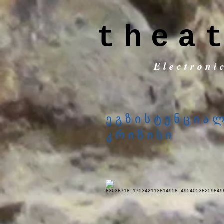
thea
Electroni
ეგზისტენცია
კრიზისი