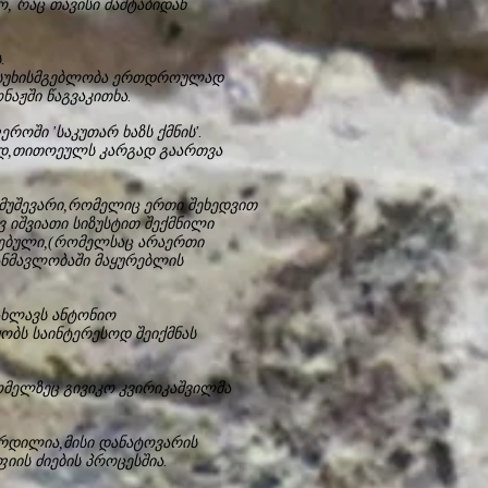
, რაც თავისი მაშტაბიდან
.
პასუხისმგებლობა ერთდროულად
ნაჟში წაგვაკითხა.
როში 'საკუთარ ხაზს ქმნის'.
ად,თითოეულს კარგად გაართვა
ამუშევარი,რომელიც ერთი შეხედვით
 იშვიათი სიზუსტით შექმნილი
ნებული,(რომელსაც არაერთი
ანმავლობაში მაყურებლის
ახლავს ანტონიო
ობს საინტერესოდ შეიქმნას
ომელზეც გივიკო კვირიკაშვილმა
რდილია,მისი დანატოვარის
ის ძიების პროცესშია.