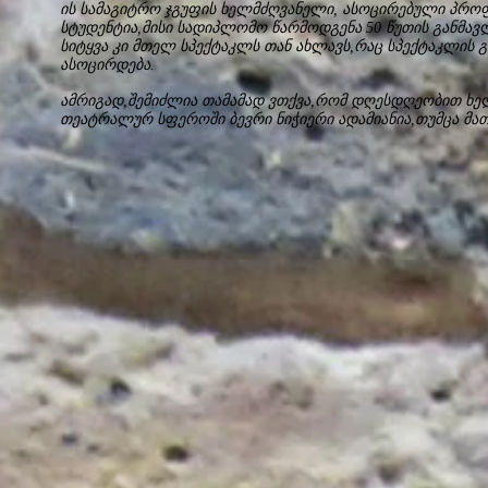
ის სამაგიტრო ჯგუფის ხელმძღვანელი, ასოცირებული პრ
სტუდენტია,მისი სადიპლომო წარმოდგენა 50 წუთის განმავ
სიტყვა კი მთელ სპექტაკლს თან ახლავს,რაც სპექტაკლის 
ასოცირდება.
ამრიგად,შემიძლია თამამად ვთქვა,რომ დღესდღეობით ხე
თეატრალურ სფეროში ბევრი ნიჭიერი ადამიანია,თუმცა მა