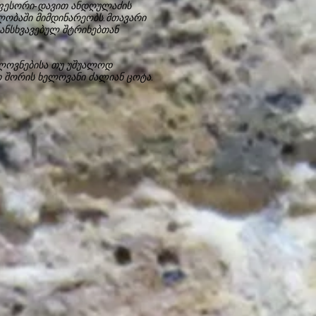
ოფესორი-დავით ანდღულაძის
ლობაში მიმდინარეობს.მთავარი
განსხვავებულ შტრიხებთან
ლოვნებისა თუ უშუალოდ
თ შორის ხელოვანი ძალიან ცოტა.