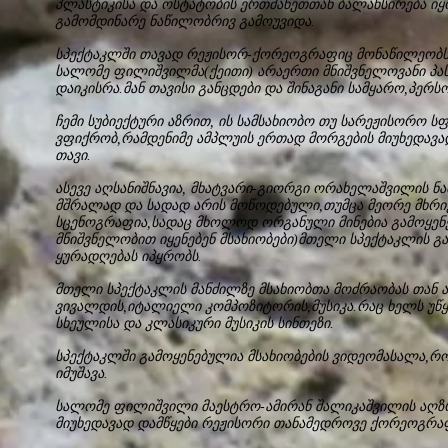
პლასტიკისა და ოსტატობის ერთმანეთთან ბალანსირება იყო
გამომდინარე ნაწილობრივ გამოუვიდა.
სპექტაკლში თავად რეჟისორ-ქორეოგრაფიც მონაწილეობს
სალომე ფილიშვილმა(ქეითი) არაერთი მნიშვნელოვანი 
დაიკისრა.მან თავისი განცდები და შინაგანი სამყარო,პერსო
ჩემი სუბიექტური აზრით, ის სამსახიობო თუ სარეჟისორო სფე
ვფიქრობ,რამდენიმე ამპლუის ერთად მორგების მიუხედავ
თავი.
ასევე აღსანიშნავია, მხატვარი-გიორგი ორახელაშვილის ნ
მშრალად და სადად არის მოწოდებული,თუმცა მეორე მხრივ
სცენოგრაფია,სადაც მხოლოდ ორგანული მინებია გამოყე
მნიშვნელობით იყენებენ მსახიობები)მთელი სპექტაკლის გ
ყურადღებას იპყრობს.
მთელი სპექტაკლის მანძილზე მსახიობთა მოძრაობას თან 
ვივალდის,იტალიელი კომპოზიტორის,მუსიკა.რაც ხელს უწყ
სხეულისა და კლასიკური მუსიკის სინთეზი.
სპექტაკლში გამოყენებულია მსახიობების ვიდეომასალა,რ
იმუშავა.
სალომე ფილიშვილი მაესტრო-ამირან შალიკაშვილის აღზ
მიუხედავად დამწყები რეჟისორი თანამედროვე ქორეოგრაფი