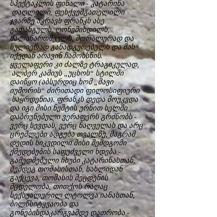
სპექტაკლის ფინალი - კატარინა
დაღლილი, ფეხქვეშგათელილი
ჯვარზე აკრავს ფრანკს ასე
გათანგულს, ღონემიხდილს,
ძალაწართმეულს, მორალურად და
სულიერად განადგურებულს და მას
იქედან არავინ ჩამოხსნის.
ყველაფერი კი ძალზე ტრაგიკულად,
ალბერ კამიუს „უცხოს“ სტილში
დაიწყო (აბსურდიც ხომ „შავი
იუმორის“ ძირითადი ფილოსიფიური
საყრდენია). ფრანკს დედა მოუკვდა
და იგი მისი ნეშტის ურნით ხელში
დაბრუნებული ვერაფერს გრძნობს -
ვერც სევდას, ვერც ნაღველას და არც
ცრემლები ადგება თვალზე, მაგრამ
დედის სიკვდილი მისი შემდგომი
ქმედებების საფუძველი ხდება -
გამუდმებული ჩხუბი კატარინასთან,
შემდეგ თომასისთან, სახლიდან
გაქცევა, თომასის შეცდენის
მცდელობა, თითქოს რაღაც
სექსუალურილ ლტოლვა იანასთან,
ბილწსიტყვაობა და
გონებისდაკარგვამდე დათრობა -