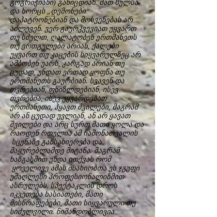
გოგრიჭიანი) განიცდიან. მათ სულსა
და ხორცს „დემონები“
დაპატრონებიან და მოსვენებას არ
აძლევენ. ვერ გაურკვევიათ უყვართ
თუ სძულთ, ღალატობენ ერთმანეთს
თუ ერთგულები არიან, ქალები
უყვართ თუ კაცების სიყვარულზეც არ
ამბობენ უარს, კარგად არიან თუ
ცუდად, უნდათ ერთად ყოფნა თუ
ერთმანეთს გაურბიან. სვავენ და
თვრებიან, ფხიზლდებიან, ისევ
თვრებია, ისევ უყვარდებათ
ერთმანეთი, ჰყავთ შვილები, მაგრამ
არ ან ცუდად უვლიან, ან არ ყავათ
შვილები და არც სურთ მათი ყოლა და
რაოდენ რთულია ამ ჩამონათვალის
სცენაზე განსახიერება და
მაყურებლამდე მიტანა. მაგრამ
ხაზგასმით უნდა ითქვას რომ
ყოველივე ამას მსახიობთა ეს ჯგუფი
უმაღლესი პროფესიონალიზმით
ასრულებს. სპექტაკლის დროს
იკვეთება ხასიათები, მათი
მისწრაფებები, მათი სიყვარული თუ
სიძულვილი. ნიშანდობლივია