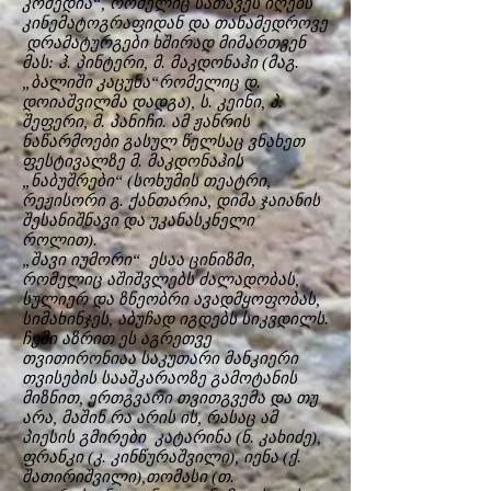
კომედია“, რომელიც სათავეს იღებს
კინემატოგრაფიდან და თანამედროვე
დრამატურგები ხშირად მიმართვენ
მას: ჰ. პინტერი, მ. მაკდონაჰი (მაგ.
„ბალიში კაცუნა“რომელიც დ.
დოიაშვილმა დადგა), ს. კეინი, პ.
შეფერი, მ. პანიჩი. ამ ჟანრის
ნაწარმოები გასულ წელსაც ვნახეთ
ფესტივალზე მ. მაკდონაჰის
„ნაბუშრები“ (სოხუმის თეატრი,
რეჟისორი გ. ქანთარია, დიმა ჯაიანის
შესანიშნავი და უკანასკნელი
როლით).
„შავი იუმორი“ ესაა ცინიზმი,
რომელიც აშიშვლებს ძალადობას,
სულიერ და ზნეობრი ავადმყოფობას,
სიმახინჯეს, აბუჩად იგდებს სიკვდილს.
ჩემი აზრით ეს აგრეთვე
თვითირონიაა საკუთარი მანკიერი
თვისების სააშკარაოზე გამოტანის
მიზნით, ერთგვარი თვითგვემა და თუ
არა, მაშინ რა არის ის, რასაც ამ
პიესის გმირები კატარინა (ნ. კახიძე),
ფრანკი (კ. კინწურაშვილი), იენა (ქ.
შათირიშვილი),თომასი (თ.