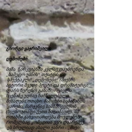
გიორგი ყაჯრიშვილი
დემონები
მიშა ჩარკვიანმა კვლავ დაუბრუნდა
„სამეფო უბნის“ თეატრს და
სპექტაკლი „დემონები“ (პიესის
ავტორი შვედი პოეტი და დრამატურგი
ლარს ნურენი) განახორციელა.
სცენაზე უდნავ ჩაბნელებული
მისაღები ოთახი, მარცხნი საბაზანოს
კარები, მარჯვნივ სამზარეულოს
(სცენოგრაფი ქეთი ნადიბაიძე). ამ
ოთახში განვითარდება მოვლენები
რომელსაც კომედიას ვერ დაარქმევ.
ეს სრულიად ახალი ჟანრი - „შავი