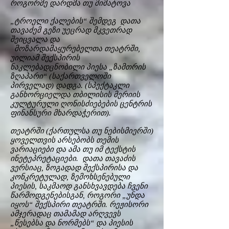
როგორმე დარდმა თუ მიმატოვა
„ტროელი ქალების“ შემდეგ დათა
თავაძემ გეზი უეცრად მკვეთრად
შეიცვალა და
მოზარდამაყურებელთა თეატრში,
უილიამ შექსპირის
ნაკლებადცნობილი პიესა „ზამთრის
ზღაპარი“ (საქართველოში
პირველად) დადგა. (სპექტაკლი
განხორციელდა თბილისის მერიის
კულტურული ღონისძიებების ცენტრის
ფინანსური მხარდაჭერით).
თეატრში (ქართულსა თუ ნებისმიერში)
ყოველთვის არსებობს თემის
ვარიაციები და ამა თუ იმ ტექსტის
ინეტეპრეტაციები. დათა თავაძის
ვერსიაც, ზოგადად შექსპირისა და
კონკრეტულად, ზემოხსენებული
პიესის, საკმაოდ განსხვავდება ჩვენი
წარმოდგენებისგან, როგორი „უნდა
იყოს“ შექსპირი თეატრში. რეჟისორი
ამჯერადაც თამამად არღვევს
„წესებსა და ნორმებს“ და პიესის