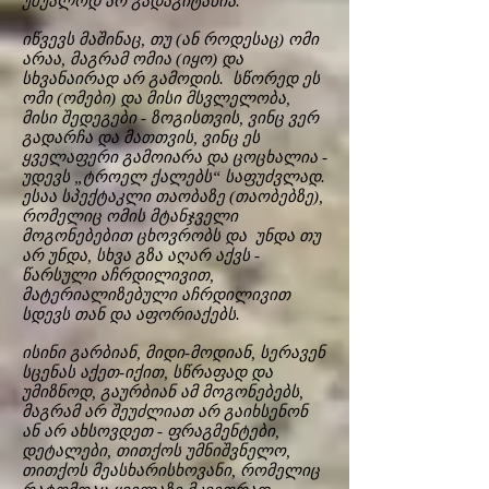
უშუალოდ არ გადაგიტანია.
იწვევს მაშინაც, თუ (ან როდესაც) ომი
არაა, მაგრამ ომია (იყო) და
სხვანაირად არ გამოდის. სწორედ ეს
ომი (ომები) და მისი მსვლელობა,
მისი შედეგები - ზოგისთვის, ვინც ვერ
გადარჩა და მათთვის, ვინც ეს
ყველაფერი გამოიარა და ცოცხალია -
უდევს „ტროელ ქალებს“ საფუძვლად.
ესაა სპექტაკლი თაობაზე (თაობებზე),
რომელიც ომის მტანჯველი
მოგონებებით ცხოვრობს და უნდა თუ
არ უნდა, სხვა გზა აღარ აქვს -
წარსული აჩრდილივით,
მატერიალიზებული აჩრდილივით
სდევს თან და აფორიაქებს.
ისინი გარბიან, მიდი-მოდიან, სერავენ
სცენას აქეთ-იქით, სწრაფად და
უმიზნოდ, გაურბიან ამ მოგონებებს,
მაგრამ არ შეუძლიათ არ გაიხსენონ
ან არ ახსოვდეთ - ფრაგმენტები,
დეტალები, თითქოს უმნიშვნელო,
თითქოს მეასხარისხოვანი, რომელიც