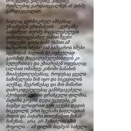
მოხუცებზე, ქალებზე, კაცებზე,
რომლებიც გარდაიცვალნენ ან ვინმე
გარდაეცვალათ.
სადღაც ყურმოკრულ ამბებსაც
უზიარებენ ერთმანეთს - „ყურებზე
ააფარეთ! თურმე მიცვალებულებს
დასაფლავებამდე ესმით ჩვენი
სიტყვები. ცოტა ხანს ესმით ამ
სამყაროს ხმები“ (ამ სამყაროს ხმები
სცენიდან ძალიან მტკივნეულად
გაისმის! მიცვალებულებისთვის კი
სულერთია!) და უზიარებენ ოდესაღაც
(ალბათ ომამდე) კინოში ნანახის
შთაბეჭდილებებსაც, როდესაც ყველა
საშინელება წინ იყო და სიკვდილის
აღქმაც, შეგრძნებაც და მის მიმართ
დამოკიდებულებაც განსხვავებული
ჰქონდათ. „ერთი ფრანგული ფილმია,
პატარა გოგოს დედა უკვდება, ეს
ბავშვი ვერაფრით ვერ ეგუება დედის
სიკვდილს, ერთ სცენაში საფლავთან
მიდის და პატარა თითუნებით მიწას
ჩიჩქნის... არა, არ შემიძლია ამის
მოყოლა. - ამ ფილმს ბავშვის სახელი