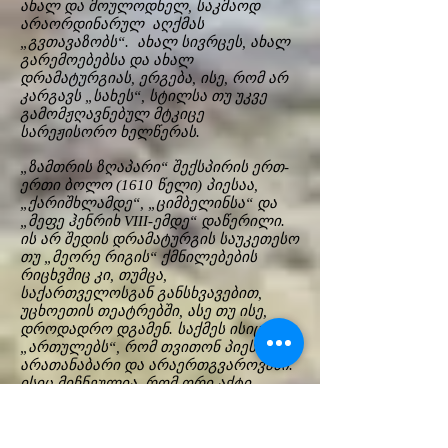
ახალ და მოულოდნელ, საკმაოდ
არაორდინარულ აღქმას
„გვთავაზობს“. ახალ სივრცეს, ახალ
გარემოებებსა და ახალ
დრამატურგიას, ერგება, ისე, რომ არ
კარგავს „სახეს“, სტილსა თუ უკვე
გამომჟღავნებულ მტკიცე
სარეჟისორო ხელწერას.
„ზამთრის ზღაპარი“ შექსპირის ერთ-
ერთი ბოლო (1610 წელი) პიესაა,
„ქარიშხლამდე“, „ციმბელინსა“ და
„მეფე ჰენრიხ VIII-ემდე“ დაწერილი.
ის არ შედის დრამატურგის საუკეთესო
თუ „მეორე რიგის“ ქმნილებების
რიცხვშიც კი, თუმცა,
საქართველოსგან განსხვავებით,
უცხოეთის თეატრებში, ასე თუ ისე,
დროდადრო დგამენ. საქმეს ისიც
„ართულებს“, რომ თვითონ პიესაა
არათანაბარი და არაერთგვაროვანი.
ისიც მიჩნეულია, რომ ორი აქტი,
რომელთაგან პირველი -
ფსიქოლოგიური დრამაა, მეორე -
კომედია, სხვადასხვა მანერას,