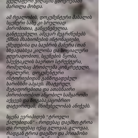
ყველაფერი ვიღაცის ცხოვრებაში
მართლა მოხდა.
ამ რეალობის, დოკუმენტური მასალის
სცენური სახე კი სრულიად
პირობითია, განყენებულია.
განტევებული. ამგვარ შეგრძნებებს
ქმნის მსახიობების ინტონაციები,
ქმედებისა და საუბრის მანერა (თან
სხვადასხვა კილოსა და სოციალური
ჟღერადობით), სცენების წყობა,
სპექტაკლის საერთო სტრუქტურა,
რომელსაც პრობლემა კონკრეტული,
რეალური, დოკუმენტური
ისტორიებიდან განზოგადებულ
ხარისხში აჰყავს. მხატვრულ,
მეტაფორებითა და ათასნაირი
პირობითობით აწყობილ სამყაროში
აქცევს და ზოგასაკაცობრიო
დატვირთვას, მნიშვნელობას ანიჭებს.
სცენა ევრიპიდეს “ტროელი
ქალებიდან” - როდესაც დაემხო ტროა
და როდესაც იქაც გლოვაა. გლოვაა,
რადგან ტროა დაემხო და პრიამოსი