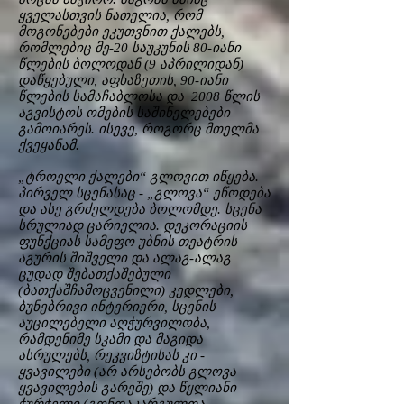
ყველასთვის ნათელია, რომ
მოგონებები ეკუთვნით ქალებს,
რომლებიც მე-20 საუკუნის 80-იანი
წლების ბოლოდან (9 აპრილიდან)
დაწყებული, აფხაზეთის, 90-იანი
წლების სამაჩაბლოსა და 2008 წლის
აგვისტოს ომების საშინელებები
გამოიარეს. ისევე, როგორც მთელმა
ქვეყანამ.
„ტროელი ქალები“ გლოვით იწყება.
პირველ სცენასაც - „გლოვა“ ეწოდება
და ასე გრძელდება ბოლომდე. სცენა
სრულიად ცარიელია. დეკორაციის
ფუნქციას სამეფო უბნის თეატრის
აგურის შიშველი და ალაგ-ალაგ
ცუდად შებათქაშებული
(ბათქაშჩამოცვენილი) კედლები,
ბუნებრივი ინტერიერი, სცენის
აუცილებელი აღჭურვილობა,
რამდენიმე სკამი და მაგიდა
ასრულებს, რეკვიზტისას კი -
ყვავილები (არ არსებობს გლოვა
ყვავილების გარეშე) და წყლიანი