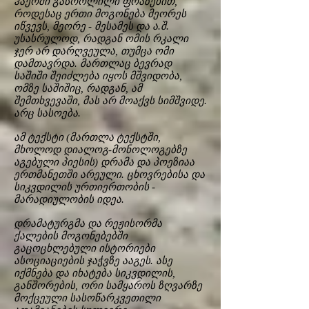
ჰაერში გასროლილი ფრაზებით,
როდესაც ერთი მოგონება მეორეს
იწვევს, მეორე - მესამეს და ა.შ.
უსასრულოდ, რადგან ომის რკალი
ჯერ არ დარღვეულა, თუმცა ომი
დამთავრდა. მართლაც ბევრად
საშიში შეიძლება იყოს მშვიდობა,
ომზე საშიშიც, რადგან, ამ
შემთხვევაში, მას არ მოაქვს სიმშვიდე.
არც სასოება.
ამ ტექსტი (მართლა ტექსტში,
მხოლოდ დიალოგ-მონოლოგებზე
აგებული პიესის) დრამა და პოეზიაა
ერთმანეთში არეული. ცხოვრებისა და
სიკვდილის ურთიერთობის -
მარადიულობის იდეა.
დრამატურგმა და რეჟისორმა
ქალების მოგონებებში
გაცოცხლებული ისტორიები
ასოციაციების ჯაჭვზე ააგეს. ასე
იქმნება და იხატება სიკვდილის,
განშორების, ორი სამყაროს ზღვარზე
მოქცეული სასოწარკვეთილი