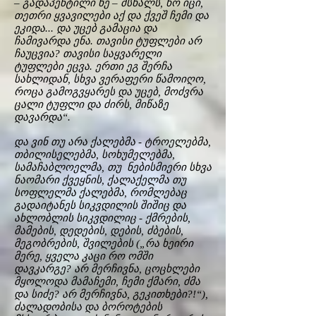
– გადაპენტილი ხე – მსხალს, ხო იცი,
თეთრი ყვავილები აქ და ქვეშ ჩემი და
ეკიდა... და უცებ გამაცია და
ჩამივარდა ენა. თავისი ტუფლები არ
ჩაუცვია? თავისი საყვარელი
ტუფლები ეცვა. ერთი ეგ შერჩა
სახლიდან, სხვა ვერაფერი წამოიღო,
როცა გამოგვყარეს და უცებ, მოძვრა
ცალი ტუფლი და ძირს, მიწაზე
დავარდა“.
და ვინ თუ არა ქალებმა - ტროელებმა,
თბილისელებმა, სოხუმელებმა,
სამაჩაბლოელმა, თუ ნებისმიერი სხვა
ნაომარი ქვეყნის, ქალაქელმა თუ
სოფლელმა ქალებმა, რომლებაც
გადაიტანეს სიკვდილის შიშიც და
ახლობლის სიკვდილიც - ქმრების,
მამების, დედების, დების, ძბების,
მეგობრების, შვილების („რა ხეირი
მერე, ყველა კაცი რო ომში
დავკარგე? არ მერჩივნა, ცოცხლები
მყოლოდა მამაჩემი, ჩემი ქმარი, ძმა
და სიძე? არ მერჩივნა, გეკითხები?!“),
ძალადობისა და ბოროტების