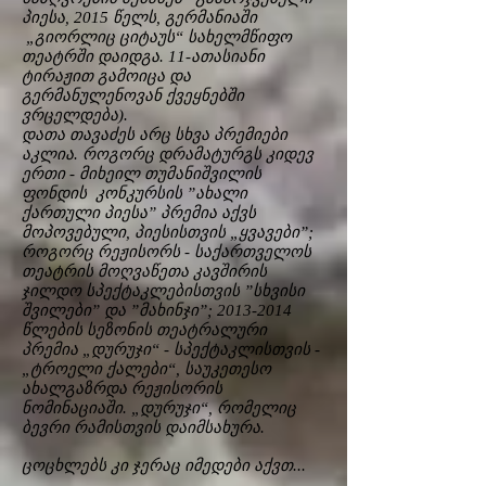
პიესა, 2015 წელს, გერმანიაში
„გიორლიც ციტაუს“ სახელმწიფო
თეატრში დაიდგა. 11-ათასიანი
ტირაჟით გამოიცა და
გერმანულენოვან ქვეყნებში
ვრცელდება).
დათა თავაძეს არც სხვა პრემიები
აკლია. როგორც დრამატურგს კიდევ
ერთი - მიხეილ თუმანიშვილის
ფონდის კონკურსის ”ახალი
ქართული პიესა” პრემია აქვს
მოპოვებული, პიესისთვის „ყვავები”;
როგორც რეჟისორს - საქართველოს
თეატრის მოღვაწეთა კავშირის
ჯილდო სპექტაკლებისთვის ”სხვისი
შვილები” და ”მახინჯი”;
2013-2014
წლების სეზონის თეატრალური
პრემია „დურუჯი“ - სპექტაკლისთვის -
„ტროელი ქალები“, საუკეთესო
ახალგაზრდა რეჟისორის
ნომინაციაში. „დურუჯი“, რომელიც
ბევრი რამისთვის დაიმსახურა.
ცოცხლებს კი ჯერაც იმედები აქვთ...