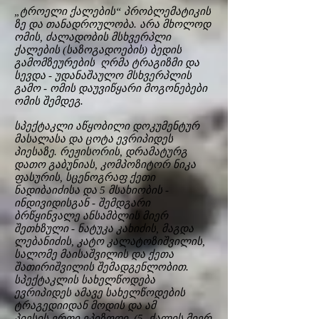
„ტროელი ქალების“ პრობლემატიკის
ზე და თანადროულობა. არა მხოლოდ
ომის, ძალადობის მსხვერპლი
ქალების (საზოგადოების) ბედის
გამომზეურების ღრმა ტრაგიზმი და
სევდა - უდანაშაულო მსხვერპლის
გამო - ომის დაუვიწყარი მოგონებები
ომის შემდეგ.
სპექტაკლი აწყობილი დოკუმენტურ
მასალასა და ცოტა ევრიპიდეს
პიესაზე. რეჟისორის, დრამატურგ
დათო გაბუნიას, კომპოზიტორ ნიკა
ფასურის, სცენოგრაფ ქეთი
ნადიბაიძისა და 5 მსახიობის -
ინდივიდისგან - შემდგარი
ბრწყინვალე ანსამბლის მიერ
შეთხზული - ნატუკა კახიძის, მაგდა
ლებანიძის, კატო კალატოზიშვილის,
სალომე მაისაშვილის და ქეთა
შათირიშვილის შემადგენლობით.
სპექტაკლის სახელწოდება
ევრიპიდეს ამავე სახელწოდების
ტრაგედიიდან მოდის და ამ
პიესის ერთი ეპიზოდი (5 ქალის მიერ