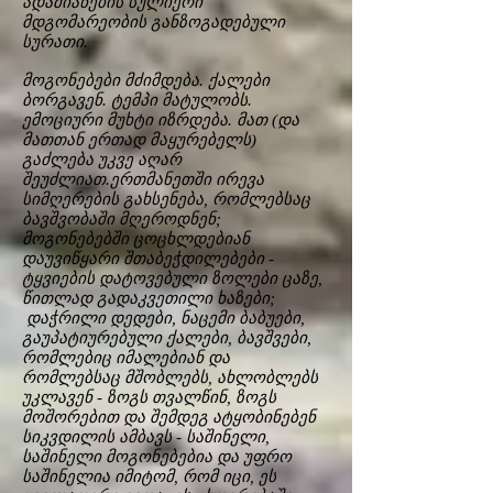
ადამიანების სულიერი
მდგომარეობის განზოგადებული
სურათი.
მოგონებები მძიმდება. ქალები
ბორგავენ. ტემპი მატულობს.
ემოციური მუხტი იზრდება. მათ (და
მათთან ერთად მაყურებელს)
გაძლება უკვე აღარ
შეუძლიათ.ერთმანეთში ირევა
სიმღერების გახსენება, რომლებსაც
ბავშვობაში მღეროდნენ;
მოგონებებში ცოცხლდებიან
დაუვიწყარი შთაბეჭდილებები -
ტყვიების დატოვებული ზოლები ცაზე,
წითლად გადაკვეთილი ხაზები;
დაჭრილი დედები, ნაცემი ბაბუები,
გაუპატიურებული ქალები, ბავშვები,
რომლებიც იმალებიან და
რომლებსაც მშობლებს, ახლობლებს
უკლავენ - ზოგს თვალწინ, ზოგს
მოშორებით და შემდეგ ატყობინებენ
სიკვდილის ამბავს - საშინელი,
საშინელი მოგონებებია და უფრო
საშინელია იმიტომ, რომ იცი, ეს