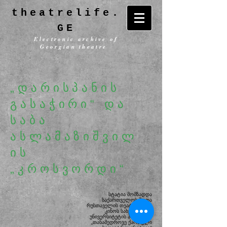
theatrelife.
GE
Electronic archive of
Georgian theatre
„დარისპანის
გასაჭირი“ და
საბა
ასლამაზიშვილ
ის
„კროსვორდი“
სტატია მომზადდა
საქართველოს შოთა
რუსთაველის თეატრისა და
კინოს სახელმწიფო
უნივერსიტეტის
პროექტის
„თანამედროვე ქართული