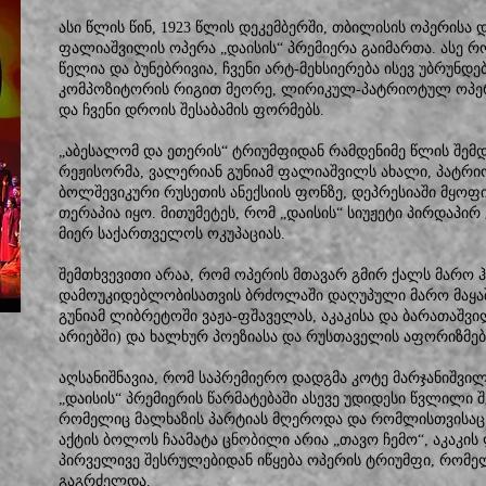
ასი წლის წინ, 1923 წლის დეკემბერში, თბილისის ოპერისა 
ფალიაშვილის ოპერა „დაისის“ პრემიერა გაიმართა. ასე რო
წელია და ბუნებრივია, ჩვენი არტ-მეხსიერება ისევ უბრუნდ
კომპოზიტორის რიგით მეორე, ლირიკულ-პატრიოტულ ოპერა
და ჩვენი დროის შესაბამის ფორმებს.
„აბესალომ და ეთერის“ ტრიუმფიდან რამდენიმე წლის შემდ
რეჟისორმა, ვალერიან გუნიამ ფალიაშვილს ახალი, პატრი
ბოლშევიკური რუსეთის ანექსიის ფონზე, დეპრესიაში მყოფ
თერაპია იყო. მითუმეტეს, რომ „დაისის“ სიუჟეტი პირდაპირ
მიერ საქართველოს ოკუპაციას.
შემთხვევითი არაა, რომ ოპერის მთავარ გმირ ქალს მარო 
დამოუკიდებლობისათვის ბრძოლაში დაღუპული მარო მაყაშ
გუნიამ ლიბრეტოში ვაჟა-ფშაველას, აკაკისა და ბარათაშვ
არიებში) და ხალხურ პოეზიასა და რუსთაველის აფორიზმე
აღსანიშნავია, რომ საპრემიერო დადგმა კოტე მარჯანიშვი
„დაისის“ პრემიერის წარმატებაში ასევე უდიდესი წვლილი შ
რომელიც მალხაზის პარტიას მღეროდა და რომლისთვისაც
აქტის ბოლოს ჩაამატა ცნობილი არია „თავო ჩემო“, აკაკის ლ
პირველივე შესრულებიდან იწყება ოპერის ტრიუმფი, რომ
გაგრძელდა.