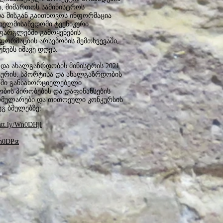
ა, მიმართოს სამინისტროს
 მისგან გაითხოვოს ინფორმაცია
ხელმისაწვდომი ტექნიკური
ფარგლებში გამოყენების
ნფორმაციის არსებობის შემთხვევაში,
ნებს იმავე დღეს.
და ახალგაზრდობის მინისტრის 2021
ტურის, სპორტისა და ახალგაზრდობის
ოში განსახორციელებელი
ობის პირობების და დაფინანსების
ორმულარები და თითოეული კონკურსის
გ ბმულებზე:
cutt.ly/Wn0DHjl
1n0DPst