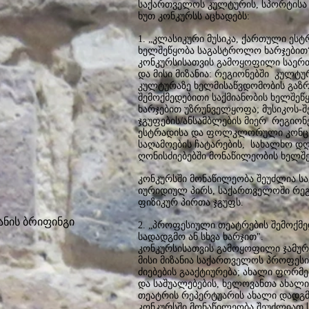
საქართველოს კულტურის, სპორტისა
ხუთ კონკურსს აცხადებს:
1. „კლასიკური მუსიკა, ქართული ე
ხელშეწყობა საგასტროლო ხარჯებით“
კონკურსისათვის გამოყოფილი საერთო
და მისი მიზანია: რეგიონებში კულტ
კულტურაზე ხელმისაწვდომობის გაზ
შემოქმედებითი საქმიანობის ხელშე
ხარჯებით უზრუნველყოფა; მუსიკოს-
ჯგუფების/ანსამბლების მიერ რეგიონ
ესტრადისა და ფოლკლორული კონცერ
საღამოების ჩატარების, სახალხო დ
ღონისძიებებში მონაწილეობის ხელშე
კონკურსში მონაწილეობა შეუძლია 
იურიდიულ პირს, საქართველოში რეგ
ფიზიკურ პირთა ჯგუფს.
ანის ბრიფინგი
2. „პროფესიული თეატრების შემოქმე
სადადგმო ან სხვა ხარჯით".
კონკურსისათვის გამოყოფილი ჯამური
მისი მიზანია საქართველოს პროფეს
ძიებების გააქტიურება; ახალი ფორმე
და საშუალებების, ხელოვანთა ახალი
თეატრის რეპერტუარის ახალი დადგმ
კონკურსში მონაწილეობა შეუძლიათ