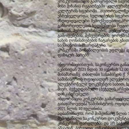
კონკურსისათვის გამოყოფილი საერთო
მისი მიზანია რეგიონებში კულტურაზ
კულტურის სფეროში თვითრეალიზები
უზრუნველყოფა; ხელოვნების სფერო
ინდივიდუალური შემოქმედებითი პროე
განხორციელების ხელშეწყობა რეგიონ
ხაზთან, პერფორმანსების, კონცერტებ
გამოფენების, შეხვედრების, ვორქშოპ
სახის ღონისძიებების ჩატარების გზი
საქმიანობის მხარდაჭერა.
კონკურსში მონაწილეობის უფლება 
ფიზიკურ პირებს.
ინფორმაციისთვის, საკონკურსო განაც
ივნისიდან 2021 წლის 30 ივნისის 12:0
მისამართზე: თბილისი სანაპიროს ქ. 
სამინისტროს ოფიციალურ ელექტრო
ელექტრონული დოკუმენტის სახით, 
მიერ, ბეჭედდასმული (ბეჭედის არსებ
დასკანერებული.
ინფორმაცია კონკურსში გამარჯვებულ
გასაჯაროვდება სამინისტროს ოფიცი
2021 წლის 10 ივლისისა.
აღსანიშნავია, რომ მიმდინარე წლის 
შემოტანილი საკონკურსო დოკუმენტაც
კონკურსის ფარგლებში და არ საჭირ
ამასთან, პირველი კონკურსით გათვ