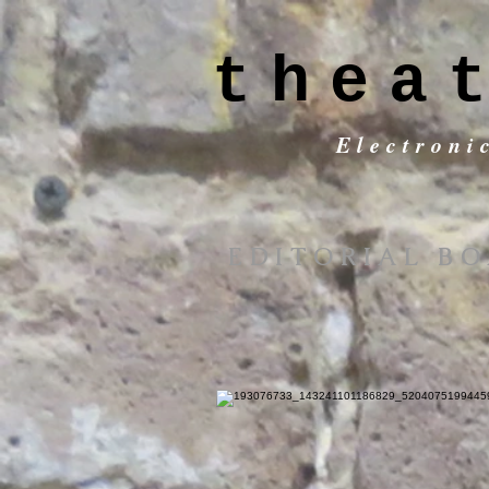
thea
Electroni
EDITORIAL B