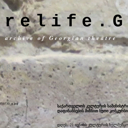
trelife.G
c archive of Georgian theatre
OARD
საქართველოს კულტურის სამინისტრო
დაფინანსების მიზნით ხუთი კონკურს
დღეს, 21 ივნისს კულტურის ხელშეწყ