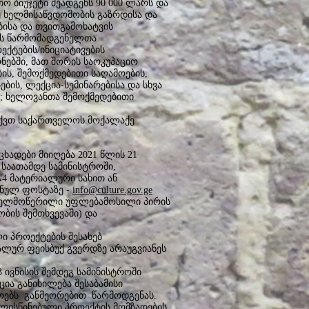
 ბიუჯეტი შეადგენს 90 000 ლარს და
ე ხელმისაწვდომობის გაზრდისა და
სა და თვითგამოხატვის
ს წარმომადგენელთა
ქტების/ინიციატივების
ებში, მათ შორის საოკუპაციო
ის, შემოქმედებითი საღამოების,
ების, ლექცია-სემინარებისა და სხვა
თ; ხელოვანთა შემოქმედებითი
აქვთ საქართველოს მოქალაქე
ხადები მიიღება 2021 წლის 21
0 საათამდე სამინისტროში,
N4 მატერიალური სახით ან
ნულ ფოსტაზე -
info@culture.gov.ge
ხელმოწერილი უფლებამოსილი პირის
ობის შემთხვევაში) და
ი პროექტების შესახებ
ალურ ფეისბუქ გვერდზე არაუგვიანეს
3 ივნისის შემდეგ სამინისტროში
ია განიხილება შესაბამისი
ოებს განმეორებით წარმოდგენას.
ალისწინებული პროექტის მომზადების