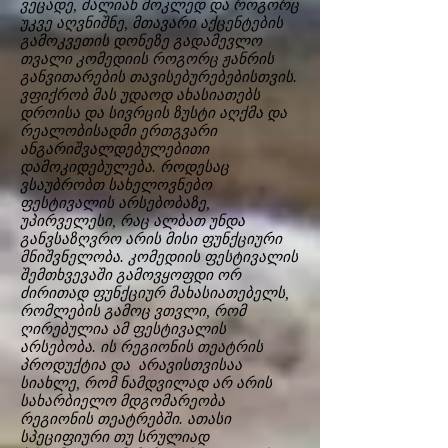
ვეცადე, ძალიან მოკლედ და როგორც
უკვე აღვნიშნე, მთავარი აქცენტების
გამოკვეთის დონეზე გადამევლო
თვალი კომედიის როგორც ჟანრის
განვითარების თავისებურებებისთვის.
ვფიქრობ მას უდაოდ ახასიათებს
დროისა და სივრცის ზუსტი აღქმა და
რეალობისადმი ერთგვარი
ანგარიშვალდებულებითი
დამოკიდებულება. როდესაც
ვსაუბრობთ სახელოვნებო
ფესტივალის არსებობაზე,
უპირველესი, რაც ალბათ უნდა
განვსაზღვრო არის მისი ფუნქციური
მნიშვნელობა. კომედიის ფესტივალის
შემთხვევაში გამოვყოფდი ორ
ძირითად ფუნქციურ მახასიათებელს,
რომლების გამოც ვთვლი, რომ
ღირებულია ამ ფესტივალის
არსებობა. ის რეგიონის თეატრის
პროდუქტია და არავისთვისაა
სიახლე, რომ ნამდვილად არ არის
სახარბიელო მდგომარეობა
რეგიონის თეატრებში. ათასი
სპეციფიური თუ სრულიად