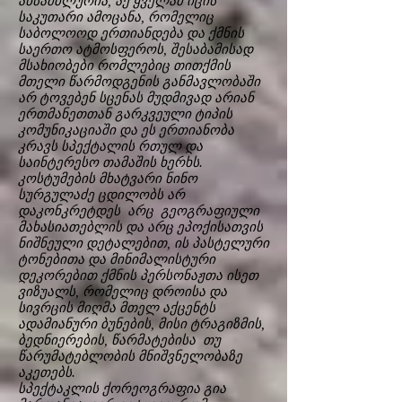
ანსამბლურია, აქ ყველამ იცის
საკუთარი ამოცანა, რომელიც
საბოლოოდ ერთიანდება და ქმნის
საერთო ატმოსფეროს, შესაბამისად
მსახიობები რომლებიც თითქმის
მთელი წარმოდგენის განმავლობაში
არ ტოვებენ სცენას მუდმივად არიან
ერთმანეთთან გარკვეული ტიპის
კომუნიკაციაში და ეს ერთიანობა
კრავს სპექტალის რთულ და
საინტერესო თამაშის ხერხს.
კოსტუმების მხატვარი ნინო
სურგულაძე ცდილობს არ
დაკონკრეტდეს არც გეოგრაფიული
მახასიათებლის და არც ეპოქისათვის
ნიშნეული დეტალებით, ის პასტელური
ტონებითა და მინიმალისტური
დეკორებით ქმნის პერსონაჟთა ისეთ
ვიზუალს, რომელიც დროისა და
სივრცის მიღმა მთელ აქცენტს
ადამიანური ბუნების, მისი ტრაგიზმის,
ბედნიერების, წარმატებისა თუ
წარუმატებლობის მნიშვნელობაზე
აკეთებს.
სპექტაკლის ქორეოგრაფია გია