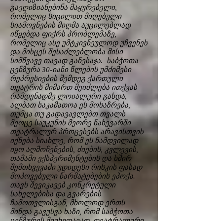
გაეღიზიანებინა მაყურებელი,
რომელიც სიცილით მიღებული
სიამოვნების მიღმა აუცილებლად
იწყებდა ფიქრს პრობლემაზე,
რომელიც ასე უმტკივნეულოდ უჩვენეს
და მისცეს შესაძლებლობა მისი
სიმწვავე თავად განესაჯა. საბჭოთა
ცენზურა 30-იანი წლების უმძიმესი
რეპრესიების შემდეგ ქართული
თეატრის მიმართ შეიძლება ითქვას
რამდენადმე ლოიალური გახდა,
ალბათ საკამათოა ეს მოსაზრება,
თუმცა თუ გადავავლებთ თვალს
მეოცე საუკუნის მეორე ნახევარში
თეატრალურ პროცესებს არავისთვის
იქნება სიახლე, რომ ეს ნამდვილად
იყო აღმოჩენების, ძიების, კვლევის,
თამამი ექსპერიმენტების და ხშირ
შემთხვევაში უდიდესი რისკის ფასად
მოპოვებული წარმატებების ეპოქა.
თავს შევიკავებ კონკრეტული
სახელებისა და გვარების
ჩამოთვლისგან, მხოლოდ ერთს
მინდა გავუსვა ხაზი, რომ საბჭოთა
ცენზურის მიუხედავად, თეატრალური