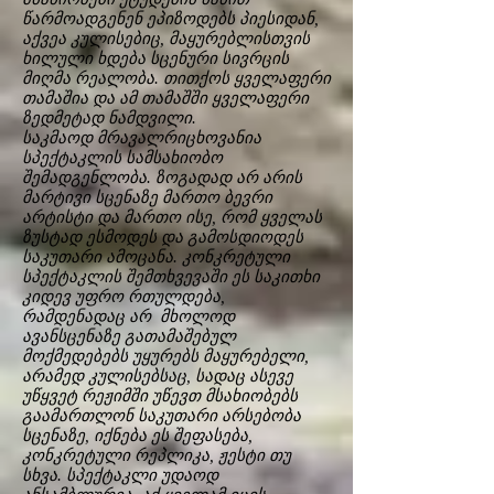
წარმოადგენენ ეპიზოდებს პიესიდან,
აქვეა კულისებიც, მაყურებლისთვის
ხილული ხდება სცენური სივრცის
მიღმა რეალობა. თითქოს ყველაფერი
თამაშია და ამ თამაშში ყველაფერი
ზედმეტად ნამდვილი.
საკმაოდ მრავალრიცხოვანია
სპექტაკლის სამსახიობო
შემადგენლობა. ზოგადად არ არის
მარტივი სცენაზე მართო ბევრი
არტისტი და მართო ისე, რომ ყველას
ზუსტად ესმოდეს და გამოსდიოდეს
საკუთარი ამოცანა. კონკრეტული
სპექტაკლის შემთხვევაში ეს საკითხი
კიდევ უფრო რთულდება,
რამდენადაც არ მხოლოდ
ავანსცენაზე გათამაშებულ
მოქმედებებს უყურებს მაყურებელი,
არამედ კულისებსაც, სადაც ასევე
უწყვეტ რეჟიმში უწევთ მსახიობებს
გაამართლონ საკუთარი არსებობა
სცენაზე, იქნება ეს შეფასება,
კონკრეტული რეპლიკა, ჟესტი თუ
სხვა. სპექტაკლი უდაოდ