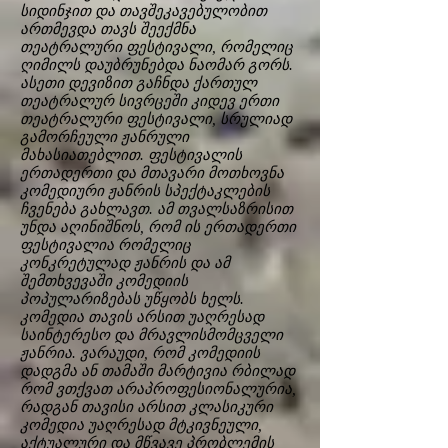
სიდინჯით და თავშეკავებულობით
ართმევდა თავს შეექმნა
თეატრალური ფესტივალი, რომელიც
ღიმილს დაუბრუნებდა ნაომარ გორს.
ასეთი დევიზით გაჩნდა ქართულ
თეატრალურ სივრცეში კიდევ ერთი
თეატრალური ფესტივალი, სრულიად
გამორჩეული ჟანრული
მახასიათებლით. ფესტივალის
ერთადერთი და მთავარი მოთხოვნა
კომედიური ჟანრის სპექტაკლების
ჩვენება გახლავთ. ამ თვალსაზრისით
უნდა აღინიშნოს, რომ ის ერთადერთი
ფესტივალია რომელიც
კონკრეტულად ჟანრის და ამ
შემთხვევაში კომედიის
პოპულარიზებას უწყობს ხელს.
კომედია თავის არსით უაღრესად
საინტერესო და მრავლისმომცველი
ჟანრია. ვარაუდი, რომ კომედიის
დადგმა ან თამაში მარტივია რბილად
რომ ვთქვათ არაპროფესიონალურია,
რადგან თავისი არსით კლასიკური
კომედია უაღრესად მტკივნეული,
აქტუალური და მწვავე პრობლემის