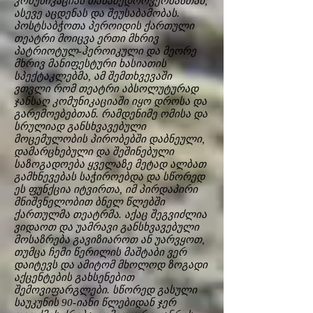
კომუნიკაციას თანამედროვეობასთან,
ასევე აცდენას და შეუსაბამობას.
პოსტსაბჭოთა პეროიდის ქართული
თეატრი მოიცვა ერთი მხრივ
პატრიოტულ-ჰეროიკული და მეორე
მხრივ მანიფესტური ხასიათის
სპექტაკლებმა, ამ შემთხვევაში
ვთვლი რომ თეატრი აბსოლუტურად
ჯანსაღ კომუნიკაციაში იყო დროსა და
გარემოებებთან. რამდენიმე ომისა და
სრულიად განსხვავებული
მოცემულობის პირობებში დაბნეული,
დამარცხებული და შეშინებული
საზოგადოება ყველაზე მეტად ალბათ
გამხნევებას საჭიროებდა და სწორედ
ეს ფუნქცია იტვირთა, იმ პირდაპირი
მნიშვნელობით ბნელ წლებში
ქართულმა თეატრმა. აქაც შეგვიძლია
ვიდაოთ და უამრავი განსხვავებული
მოსაზრება გავიზიაროთ ან უარვყოთ,
თუმცა ჩემი წერილის მაშტაბი ვერ
დაიტევს და ამიტომ მხოლოდ ზოგადი
აქცენტების გახსენებით
შემოვიფარგლები. სწორედ გასული
საუკუნის 90-იანი წლებიდან ჯერ