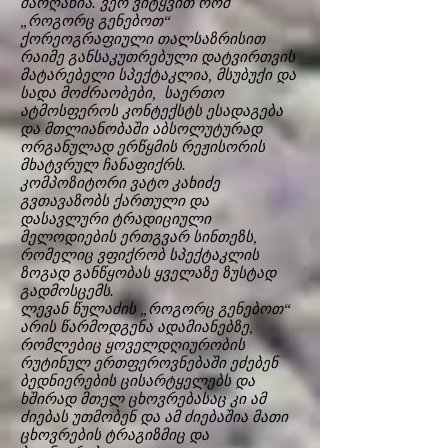
მარღანია. ვერ ვიტყვით რომ
„როგორც გენებოთ“
ქორეოგრაფიული თალსაზრისით
რაიმე განსაკუთრებული დატვირთვის
მატარებელი სპექტაკლია, მსუბუქი და
სადა მოძრაობები, საერთო
ატმოსფეროს კონტექსტს ესადაგება
და მთლიანობაში აბსოლუტურად
ორგანულად ერწყმის რეჟისორის
მხატვრულ ჩანაფიქრს.
კომპოზიტორი ვატო კახიძე
გვთავაზობს ქართული და
დასავლური ტრადიციული
მელოდიების ერთგვარ სინთეზს,
რომელიც ვფიქრობ სპექტაკლის
ზოგად განწყობას ყველაზე ზუსტად
გადმოსცემს.
ლევან წულაძის „როგორც გენებოთ“
არის წარმოდგენა ადამიანებზე,
რომლებიც ყოველდღიურობის
რუტინულ ერთფეროვნებაში ეძებენ
ბედნიერების ცისარტყელებს და
ხშირად მთელ ცხოვრებასაც კი ამ
ძიებას უთმობენ და ამ ძიებაშია მათი
ცხოვრების ტრაგიზმიც და