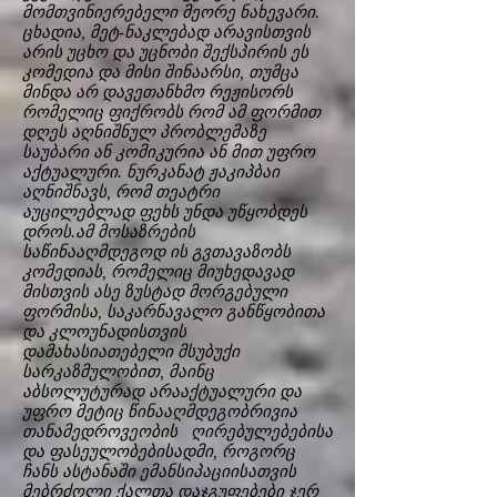
მომთვინიერებელი მეორე ნახევარი.
ცხადია, მეტ-ნაკლებად არავისთვის
არის უცხო და უცნობი შექსპირის ეს
კომედია და მისი შინაარსი, თუმცა
მინდა არ დავეთანხმო რეჟისორს
რომელიც ფიქრობს რომ ამ ფორმით
დღეს აღნიშნულ პრობლემაზე
საუბარი ან კომიკურია ან მით უფრო
აქტუალური. ნურკანატ ჟაკიპბაი
აღნიშნავს, რომ თეატრი
აუცილებლად ფეხს უნდა უწყობდეს
დროს.ამ მოსაზრების
საწინააღმდეგოდ ის გვთავაზობს
კომედიას, რომელიც მიუხედავად
მისთვის ასე ზუსტად მორგებული
ფორმისა, საკარნავალო განწყობითა
და კლოუნადისთვის
დამახასიათებელი მსუბუქი
სარკაზმულობით, მაინც
აბსოლუტურად არააქტუალური და
უფრო მეტიც წინააღმდეგობრივია
თანამედროვეობის ღირებულებებისა
და ფასეულობებისადმი, როგორც
ჩანს ასტანაში ემანსიპაციისათვის
მებრძოლი ქალთა დაჯგუფებები ჯერ