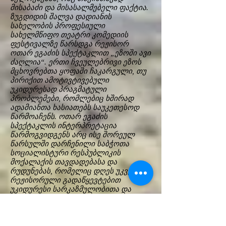
მისაბაძი და მისასალმებელი ფაქტია.
ზუგდიდის შალვა დადიანის
სახელობის პროფესიული
სახელმწიფო თეატრი კომედიის
ფესტივალზე წარსდგა რეჟისორ
ოთარ ეგაძის სპექტაკლით „ეზოში ავი
ძაღლია“. ერთი ჩვეულებრივი ეზოს
მცხოვრებთა ყოფაში ჩაკარგული, თუ
პირიქით ამოტივტივებული
უკიდურესად პრაგმატული
პრობლემები, რომლებიც ხშირად
ადამიანთა ხასიათებს საუკეთესოდ
წარმოაჩენს. ოთარ ეგაძის
სპექტაკლის ინტერპრეტაცია
წარმოგვიდგენს არც ისე შორეულ
წარსულში დარჩენილი საბჭოთა
სოციალისტური რესპუბლიკის
მოქალაქის თავდადებასა და
რუდუნებას, რომელიც დღეს უკვე
რეჟისორული გადაწყევტებით
უკიდურესი სარკაზმულობითა და
საკითხის ირონიზირებით გულწრფელ
ღიმილს ჰგვრის სპექტაკლის
მაყურებელს. თუმცა სპექტაკლის
ქვეტექსტი სულაც არ არის სასაცილო