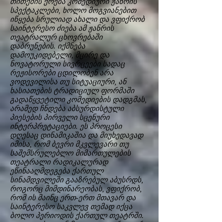
თითქმის ქრება კომედიური ჟანრის
სპექტაკლები, ხოლო მოგვიანებით
იწყება სრულიად ახალი და ვფიქრობ
საინტერესო ძიება ამ ჟანრის
თეატრალურ ცხოვრებაში
დაბრუნების. იქმნება
დამოუკიდებელი, მცირე და
ნოვატორული სივრცეები სადაც
რეჟისორები ცდილობენ არა
ვოდევილისა თუ სიტუაციური, ან
ხასიათების ტრადიციულ ფორმაში
გადაწყვეტილი კომედიების დადგმას,
არამედ ჩნდება აბსურდისტული
პიესების პირველი სცენური
ინტერპრეტაციები. ეს პროცესი
დღესაც დინამიკაშია და მიუხედავად
იმისა, რომ ბევრი მკვლევარი თუ
საშემსრულებლო მიმართულების
თეატრალი რადიკალურად
ეწინააღმდეგება ქართულ
სინამდვილეში გააზრებულ აბუსრდს,
როგორც მიმდინარეობას, ვფიქრობ,
რომ ის მაინც ერთ-ერთ მთავარ და
საინტერესო საკვლევ თემად იქცა
ბოლო პერიოდის ქართულ თეატრში.