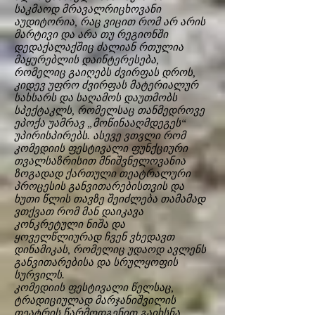
საკმაოდ მრავალრიცხოვანი
აუდიტორია, რაც ვიცით რომ არ არის
მარტივი და არა თუ რეგიონში
დედაქალაქშიც ძალიან რთულია
მაყურებლის დაინტერესება,
რომელიც გაიღებს ძვირფას დროს,
კიდევ უფრო ძვირფას მატერიალურ
სახსარს და საღამოს დაუთმობს
სპექტაკლს, რომელსაც თანმედროვე
ეპოქა უამრავ „მოწინააღმდეგეს“
უპირისპირებს. ასევე ვთვლი რომ
კომედიის ფესტივალი ფუნქციური
თვალსაზრისით მნიშვნელოვანია
ზოგადად ქართული თეატრალური
პროცესის განვითარებისთვის და
ხუთი წლის თავზე შეიძლება თამამად
ვთქვათ რომ მან დაიკავა
კონკრეტული ნიშა და
ყოველწლიურად ჩვენ ვხედავთ
დინამიკას, რომელიც უდაოდ ავლენს
განვითარებისა და სრულყოფის
სურვილს.
კომედიის ფესტივალი წელსაც,
ტრადიციულად მარჯანიშვილის
თეატრის წარმოდგენით გაიხსნა.