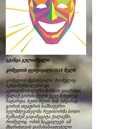
გვანცა გულიაშვილი
კომედიის ფესტივალი 2018 წელს
კომედიის ფესტივალი, რომელიც
სენტიმენტალური და
კეთილშობილური მიზნით დაარსდა,
ქალაქ გორში წელს უკვე მეხუთედ
ჩატარდა. ხუთი წლის წინ იმჟამად
გორის თეატრის სამხატვრო
ხელმძღვანელმა რეჟისორმა სოსო
ნემსაძემ გადაწყვიტა ქალაქში,
რომელიც ომის ნაკვალევს ამ
მხარისთვის დამახასიათებელი