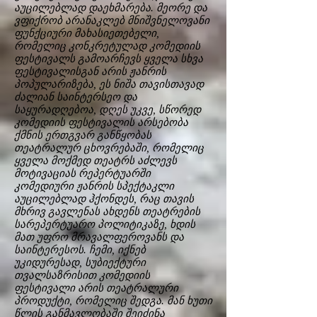
აუცილებლად დაეხმარება. მეორე და
ვფიქრობ არანაკლებ მნიშვნელოვანი
ფუნქციური მახასიეთებელი,
რომელიც კონკრეტულად კომედიის
ფესტივალს გამოარჩევს ყველა სხვა
ფესტივალისგან არის ჟანრის
პოპულარიზება, ეს ნიშა თავისთავად
ძალიან საინტერსეო და
საყურადღებოა, დღეს უკვე, სწორედ
კომედიის ფესტივალის არსებობა
ქმნის ერთგვარ განწყობას
თეატრალურ ცხოვრებაში, რომელიც
ყველა მოქმედ თეატრს აძლევს
მოტივაციას რეპერტუარში
კომედიური ჟანრის სპექტაკლი
აუცილებლად ჰქონდეს, რაც თავის
მხრივ გავლენას ახდენს თეატრების
სარეპერტუარო პოლიტიკაზე, ხდის
მათ უფრო მრავალფეროვანს და
საინტერესოს. ჩემი, იქნებ
უკიდურესად, სუბიექტური
თვალსაზრისით კომედიის
ფესტივალი არის თეატრალური
პროდუქტი, რომელიც შედგა. მან ხუთი
წლის განმავლობაში შეიძინა