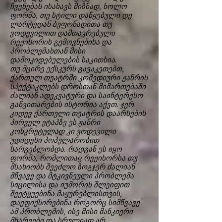
ჩვენებას ისახავს მიზნად, ხოლო
ფორმა, თუ სტილი დაწყებული დე
ლარტედან ბუფონადითა თუ
ვოდევილით დამთავრებული
რეჟისორის გემოვნებისა და
პრობლემასთან მისი
დამოკიდებულების საკითხია.
თუ მცირე ექსკურს გავაკეთებთ,
ქართულ თეატრში კომედიური ჟანრის
სპექტაკლებს დროსთან მიმართებაში
ძალიან ადეკვატური და საინტერესო
განვითარების ისტორია აქვთ. ჯერ
კიდევ ქართული თეატრის დაარსების
პირველ ეტაპზე ეს ჟანრი
კონკრეტულად კი ვოდევილი
უდიდესი პოპულარობით
სარგებლობდა. რადგან ეს იყო
ფორმა, რომლითაც რეჟისორსა თუ
მსახიობს შეეძლო ზოგჯერ ძალიან
მწვავე და მტკივნეული პრობლემა
სიცილისა და იუმორის შლეიფით
შეეტყუებინა მაყურებლისთვის,
დაეფიქსირებინა როგორც სიმწვავე
ამ პრობლემის, ისე მისი მანკიერი
მხარეები და სრულიად არ