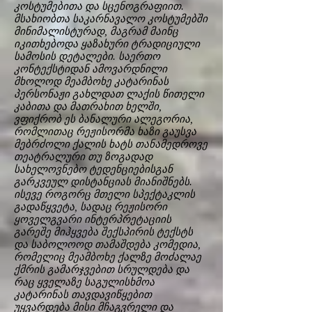
კოსტუმებითა და სცენოგრაფიით.
მსახიობთა საკარნავალო კოსტუმებში
მინიმალისტურად, მაგრამ მაინც
იკითხებოდა ყაზახური ტრადიციული
სამოსის დეტალები. საერთო
კონტექსტიდან ამოვარდნილი
მხოლოდ მეამბოხე კატარინას
პერსონაჟი გახლდათ ლაქის წითელი
კაბითა და მათრახით ხელში,
ვფიქრობ ეს ბანალური ალეგორია,
რომლითაც რეჟისორმა ხაზი გაუსვა
მებრძოლი ქალის ხატს თანამედროვე
თეატრალური თუ ზოგადად
სახელოვნებო ტედენციებისგან
გარკვეულ დისტანციას მიანიშნებს.
ისევე როგორც მთელი სპექტაკლის
გადაწყვეტა, სადაც რეჟისორი
ყოველგვარი ინტერპრეტაციის
გარეშე მიჰყვება შექსპირის ტექსტს
და საბოლოოდ თამაშდება კომედია,
რომელიც მეამბოხე ქალზე მოძალაე
ქმრის გამარჯვებით სრულდება და
რაც ყველაზე საგულისხმოა
კატარინას თავდავიწყებით
უყვარდება მისი მჩაგვრელი და