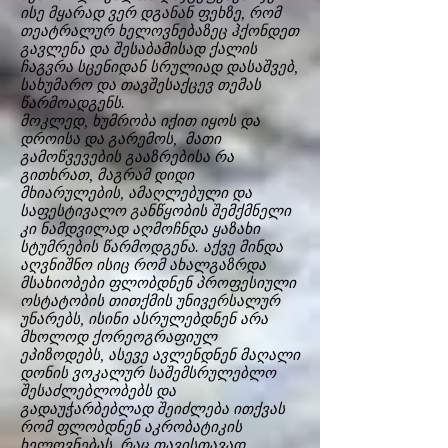
ისე მყარად ვერ დგანან ფეხზე, რომ
თეატრალურ ხელოვნებაზეც ჰქონდეთ
გავლენა და შესაბამისად ქალის
ჩაგვრა სცენიდან სრულიად დასაშვებ,
სახუმარო და თავშესაქცევ თემას
წარმოადგენს.
მოკლედ, ხუმრობა იქით იყოს და
დროისა და გარემოს, მათი
გამოწვევების გააზრებისა რა
გითხრათ, მაგრამ დიდი
მხიარულების, ამაღლებული და
საფესტივალო განწყობის შემქმნელი
კი ნამდვილად აღმოჩნდა ყაზახი
სტუმრების წარმოდგენა. აქვე მინდა
აღვნიშნო ისიც რომ ახალგაზრდა
მსახიობები ფლობდნენ პროფესიული
ოსტატობის თითქმის უნივერსალურ
უნარებს, ისინი ასრულებდნენ არა
მხოლოდ ქორეოგრაფიულ
ეპიზოდებს, ასევე ავლენდნენ მაღალი
დონის ვოკალურ საშემსრულებლო
შესაძლებლობებს და
გადაუჭარბებლად შეიძლება ითქვას
რომ ფლობდნენ აკრობატიკის
ხელოვნებას, რაც თავისთავად