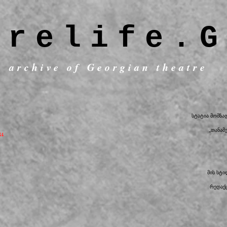
trelife.G
c archive of Georgian theatre
სტატია მომზა
„თანამ
“
მის სტ
რედაქც