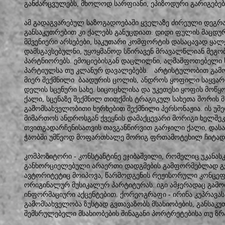
განძარცვულებს, მხოლოდ სარფიანი, ეპიზოდური გარიგებებ
ამ გადაგვარებულ საზოგადოებაში ყველაზე ძირეული დეგრა
განსაკუთრებით კი ქალებს განუცდიათ. დიდი ფულის მაცდურ
მშვენიერი არსებები, საკუთარი კომფორტის დასაცავად ყალ
დამსგავსებულნი, უყოყმანოდ სწირავენ მრავალწლიან მეგო
პარტნიორებს. ემოციებისგან დაცლილნი, აღმაშფოთებელი 
პარტიულსა თუ კლანურ დავალებებს. არტისტულობით გამოი
მიერ შექმნილი ბაადურის ცოლის, ანდროს ყოფილი საყვარ
დელის სცენური სახე. სიცოცხლისა და უკეთესი ყოფის მოწყ
ქალი, სცენაზე შექმნილ თითქმის ტრაგიკულ სახეთა შორის
გამომსახველობითი ხერხებით შექმნილი პერსონაჟია. ის უ
მიმართოს ანდროსგან ქვეყნის დამაქცევარი მორიგი ხელშე
თვითგადარჩენისათვის თავგანწირვით გარჯილი ქალი, დასა
ჭაობში უმწეოდ მოფართხალე მორიგ ფრთამოტეხილ ჩიტად 
კომპოზიტორი - კონსტანტინე ეჯიბაშვილი, რომელიც უკანა
განხორციელებული არაერთი დადგმების გამფორმებლად გვე
ავტორიტეტიც მოიპოვა, წარმოდგენის რეჟისორული კონცეფც
ორიგინალურ მუსიკალურ პარტიტურას. იგი ამჯერადაც გამოი
ინფორმაციური აქცენტებით. ქორეოგრაფი - ირინა კუპრავას
გამომსახველობა ზუსტად გვთავაზობს მსახიობების, განსა
შემსრულებელი მსახიობების შინაგანი პორტრეტებისა თუ ზ