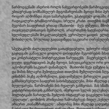
წარმოდგენაში ანდროს როლს ნახევარტონებში წარმოგვიდგე
უმთავრესად სომნამბულურ მდგომარეობაში მყოფი მისი პერ
როგორ აღმოჩნდა ასეთ სამარცხვინო, უპატიებელ ყოფაში, 
რადიკალური ტრანსფორმაცია, სრული კრახი. თითქმის ბავშ
მეგობარ ბაადურთან ერთად (მსახიობი - ბექა ჯუმუტია), მშო
თავისუფლებისათვის მებრძოლს, არაერთგზის ნატუსაღარ
ხელისუფლებაში მოკალათებულს, ევროპული ყაიდის ელიტ
მოხიბლულს, სრულიად გადაავიწყდა საკუთარი ღირებულებე
სპექტაკლში ძალაუფლებით გათავხედებული, უცხოური ინვე
გაყიდვაში გაწაფული ყოფილი დისიდენტი მეგობრების მძაფ
და კონტრასტული პორტრეტებით წარუდგენს მაყურებელს ბექ
დუეტი. დეგრადაციის პიკზე მყოფი, სახედაკარგული ორი 
აცნობიერებს საკუთარ დანაშაულს. მსახიობი ბექა ჯუმუტია 
და შიშის მძლავრი შემოტევებით თითქმის შეშლილობის ზღვ
ცინიზმის პიკზე აღმოჩენილი, გადაჯიშებული ქართველი კაცის 
განსახიერებული ბაადურის სახისმეტყველება, მისი ძნელა
მღელვარება, წარმოაჩენს მის რეალურ განწყობას. მას სწამს
კატასტროფისთვის განწირულს, ინერციით სვლის უფლებაღა
პოლიტიკაში ჩართულმა შეძლოს ოსტატურად დაგებული ხაფა
„ღალატი“, დომინოს პრინციპით ჩამოანგრევს მთელ „ხუხულ
არაერთ „თანამზრახველს“. ამიტომაც მისი ძნელად გაღვიძ
მკურნალი მოახლოვებულ ფინალამდე, მხოლოდ სასმელი ან