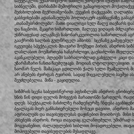
სპექტაკლის ექსპოზიციური ნაწილი ემოციური მუხტით ზაფრა
სიბნელეში, დარბაზში შემოჭრილი უკმაყოფილო მოქალაქეე
შეძახილებით მექრთამეობაში, ქვეყნის დაქცევაში, ღალატს
გასხვისებაში ადანაშაულებს პოლიტიკურ ავანსცენაზე გამ
„თანამებრძოლებს“. მათი დიალოგი სულ მალე თავზარს დას
და ნაცნობი, მკაცრი სიმართლით. მალევე ვიღაცის მძლავრი
უსწრაფესად ალაგმავს სასოწარკვეთილთა სამართლიან აგრ
გააქრობს ხალხის გულწრფელ ამბოხს. სცენაზე გამეფებულ
იკვეთება სპექტაკლის მთავარი მოქმედი პირის, ანდროს სიზმ
ლასლასით მოემართება ხანგრძლივი, გაუსაძლისი მსვლელო
აკანკალებული, პლედში საბრალობლად გახვეული კაცი და 
უზარმაზარი ჩანთა ჩაუბღუჯავს. მოდიან ლტოლვილებივით. ი
ნაომარ წელს. მამაკაცი ცდილობს ქალს ხელი შეაშველოს მძ
არ ანებებს ძვირფას ტვირთს, სადაც მიცვალებული ბავშვი ა
შეუძლებელია. მიწა - გაყიდულია.
სიზმრის სცენა საბედისწეროდ აფხიზლებს ანდროს ცნობიერე
ხნის წინ დიდი ფულის მოხვეჭის მარათონში ჩართულს, რად
დღეს. სპექტაკლის მანძილზე რამდენჯერმე ჩნდება ავანსცენ
ბჟალავას მიერ განსახიერებული მოხუცი დავითი, ანდროს 
აფრიალებს და თავისუფლებას დაჟინებით მოითხოვს. მისი 
ახსენებს ანდროს, როცა თავადაც გულანთებული, უშიშრად 
მოგვიანებით, ძალაუფლების ხიბლით მოჯადოვებული, თავა
მოპოვებული თავისუფლების მესაფლავე.