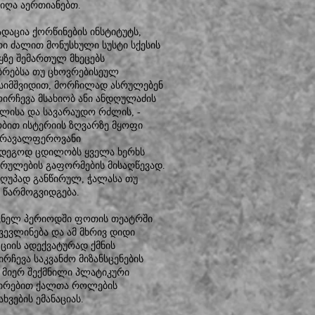
იღა აერთიანებთ.
დაცია ქორწინების ინსტიტუტს,
ი ძალით მონუსხული სუსტი სქესის
ყზე შემართულ მხეცებს
ბრებსა თუ ცხოვრებისეულ
სიმშვიდით, მორჩილად ასრულებენ
რჩევა მსახიობ ანი ანდღულაძის
ლისა და სავარაუდო რძლის, -
ობით ისტერიის ზღვარზე მყოფი
 მრავალფეროვანი
შედეგოდ ცდილობს ყველა ხერხს
კრულების გაფორმების მისაღწევად.
ღუპად განწირულ, ჭალასა თუ
წარმოგვიდგება.
სკნელ პერიოდში ფოთის თეატრში
ვლინება და ამ მხრივ დიდი
იის ადექვატურად ქმნის
რჩევა საკვანძო მიზანსცენების
 მიერ შექმნილი პლატიკური
კუთრებით ქალთა როლების
რახვების ემანაციას.