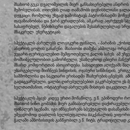
მსახიობ გუკა დვალიშვილის მიერ განსახიერებული ანდროს 
შემოსვლისას, თითქმის ღიად თამაშობს ცივსისხლიანი ჯალათ
დევკაცი, რომელიც უხვად გამოხატავს პატრონისადმი მოჩვე
თავაზიანობასა და ჭარბ ყურადღებას, აშკარად აფრქვევს ს
ჩასაფრებულ, ნებისმიერი დავალების შესასრულებლად სრულ
მზაკვრულ ენერგეტიკას.
სპექტაკლს ასრულებს ლოგიკური ფინალი, - პარიზის „ქოხ
ანდროს ცოლის განაჩენი. მსახიობი თამუნა აბშილავა ორგა
უეცარი ფერიცვალებით შეშფოთებული ქალის სახეს. ამ უჩვ
მომხიბვლელობით გამორჩეული, უსაზღვროდ ცბიერი მანქუ
მზარდ კომფორტთან ასოცირდება. სახადივით აღიქვამს მა
უსარგებლოდ მიიჩნევს სინდისის, ოჯახური სიწმინდის, ერთგ
სამშობლოსა და საკუთარი ერისადმი მსახურების ცნებებს. ა
გადაგვარებული, ყალბი ღირებულებებით გაკერპებული ეს მ
ხელთათმანით, ოსტატურად ასრულებს მისთვის დაკვეთილ 
სპექტაკლს ჰყავს კიდევ ერთი მონაწილე, ე.წ. ეპიზოდური 
მსახიობ ნინო გოშაძის მიერ განსახიერებული დაქირავებუ
ფინალურ სცენაში, იგი ინსცენირებს სპექტაკლის დასაწყის
უშეცდომოდ დაახლის ხელისუფალთა ბაკქანალიის ეიფორი
ჭალაში ამბოხისთვის განწყობილ ე.წ. ჩიტს, ტრადიციულად 