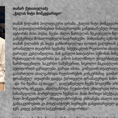
თამარ ქუთათელაძე
„ჭალას ჩიტი მომკვდარიყო“
თამაზ ჭილაძის პოლიტიკური დრამა „ჭალას ჩიტი მომკვდარი
თუ გავითვალისწინებით წინაპერიოდში განვითარებულ მოვლ
ავტორმა მისი პიესა, ჩვენი ახლო წარსულის მტკივნეული წლე
განეჭვრიტა მოსალოდნელი საფრთხეები. მიმდინარე სეზონ
თამაზ ჭილაძის ეს პიესა განხორციელდა ფოთის ვალერიან 
დრამატული თეატრის სცენაზე. სპექტაკლის რეჟისორი ახალგ
ტარიელ კუბლაშვილია. მან გასული სათეატრო სეზონის მი
რუსთაველის თეატრისა და კინოს სახელმწიფო უნივერსიტეტ
წარმოდგენილი საკურსო ნამუშევრით, ნიკოლო მაკიაველი
აუდიტორიის ყურადღება. გარდა ამისა, კომედიის თეატრა
გამართული ახალგაზრდა რეჟისორების კონკურსშიც გაიმარჯვ
დრამატულ თეატრში დადგა ქართველი დრამატურგის ნინო 
,,და რა შუაშია აქ თაგვი?“, დაფუძნებული ჩვენს სოციუმში ა
როგორც ირკვევა, ახალგაზრდა რეჟისორის უმთავრესი ორიენ
სინამდვილის პორტრეტული ჩვენებაა. მისი მორიგი სპექტაკ
ჩიტი მომკვდარიყო“, მრავალაზროვნად ეხმიანება ახალი 
განსაკუთრებით კი პოსტსაბჭოურ სივრცეში განვითარებულ კ
ჯერ კიდევ გასული საუკუნიდან „გაფორმდა“.