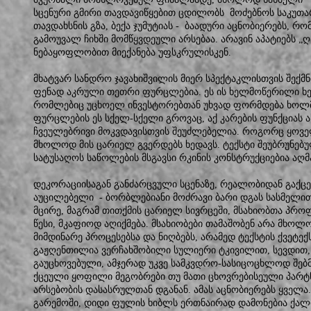
სცენური გმირი თავდავიწყებით ცდილობს მოძებნოს საკუთა
თავდახსნის გზა, ბექა ჯუმუტიას - ბაადური აცნობიერებს, რ
გამოუვალ ჩიხში მომწყვდეული არსებაა. არავინ აპატიებს „
ნებაყოფლობით მიექანება უფსკრულისკენ.
მხატვარ სანდრო ჯავახიშვილის მიერ სპექტაკლისთვის შექ
ფენად აკრული თეთრი ფურცლებია. ეს ის ხელმოწერილი ხე
რომლებიც უცხოელ ინვესტორებთან უხვად ფორმდება ხოლმ
ფურცლების ეს სქელ-სქელი გროვაც, აქ კარების ფუნქციას ა
ჩვეულებრივი მოკვდავისთვის შეუძლებელია. როგორც ყოვე
მხოლოდ მის ცარიელ გვერდებს ხედავს. ტექსტი შეუბრუნებულ
სატუსაღოს საწოლების მსგავსი რკინის კონსტრუქციებია აღ
დეკორაციისაგან განძარცვული სცენაზე, რეალობიდან გაქცე
აუცილებელი - ბორბლებიანი მოძრავი ბარი დგას სასმელითა
მცირე, მაგრამ თითქმის ცარიელ სივრცეში, მსახიობთა პრო
წესი, მკაფიოდ აღიქმება. მსახიობები თამაშობენ არა მხო
მიმდინარე პროცესებსა და ნიღბებს, არამედ ტექსტის ქვეტექ
გაჟღენთილია ვერჩახშობილი სულიერი ტკივილით, სევდით,
გაუცხოვებული, ამჯერად უკვე სამკვდრო-სასიცოცხლოდ შებ
ქცეული ყოფილი მეგობრები თუ მათი ცხოვრებისეული პარტ
არსებობის დასასრულთან დგანან. ამას აცნობიერებს ყველა
გარემოში, დიდი ფულის ხიბლს ერთნაირად დამონებია ქალი