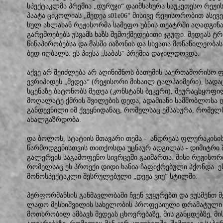
სპექტაკლმა პრემია „დურუჯი“ დაიმსახურა საუკეთესო რეჟის
პაატა ციკოლიას „მედეა s01e06“ მისივე რეჟისორობით ასე
სულ ახლახან რეჟისორმა სამეფო უბნის თეატრში აღადგინა,
გარემოებებს უსვამს ხაზს შემოქმედებითი ჯგუფი. მედეას 
წინაპირობებსა და მასში იაზონის და სხვათა მონაწილეობა
ბედ-იღბალს. ეს პიესა „საბას“ პრემია დაჯილდოვდა.
აქვე არ შეიძლება არ აღინიშნოს ბათუმის საერთაშორისო 
ევრიპიდეს „მედეა“ (რეჟისორი მიხაილ ტალჰაიმერი), სად
სცენაზე ბატონობს მედეა (კონსტანს ბეკერი), შეურაცხყოფ
მოღალატე ქმრის შვილების დედა, ადამიანი სამშობლოსა 
განდევნილი იმ ქვეყნიდანაც, რომელსაც ემსახურა, რომელ
ახალგაზრდობა.
და ბოლოს, სტატიის მთავარი თემა - ანდრეას ფლურაკისის 
წარმოდგენისთვის თითქოსდა უცნაურ ადგილას - დიმიტრი
გალერეის საგამოფენო სივრცეში გაიმართა. მისი რეჟისორი
რომელსაც ეს პროექი დიდი ხანია ჩაფიქრებული ჰქონდა. ეს
მონოსპექტაკლი შესრულებული „დეჟა ვიუ“ სტილში.
პერფორმანსის განმავლობაში ჩვენ ვუყურებთ და ვუსმენთ მედ
ლადო მესხიშვილის სახელობის პროფესიული დრამატული თ
მოთხრობილ ამბავს მედეას ცხოვრებაზე, მის განცდებზე, მი