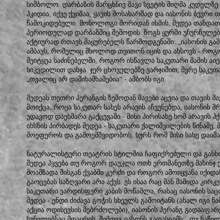
სიმბოლო. დარბაზის მარცხნივ შავი სვეტის მიღმა კედელზე 
ჰკიდია, იქვე ქვიშაა, ყავის მოსახარშად და იასონის ბევრი
ჩამოკიდებული. მონოლოგი შორიდან ისმის, მედეა თანდა
პერიოდულად დარბაზშიც შემოდის: ზოგს ყურში უჩურჩულებს,
აქტიურად რთავს მაყურებელს წარმოდგენაში: „იასონის გამო
ამბავს, რომელიც მხოლოდ თვითონ იცის და ახსოვს - რო
შეიტყუა საძინებელში, როგორ ისწავლა საკუთარი მამის ა
სიკვდილით დასჯა. ჯერ ცხოველებზე ვარჯიშით, მერე საკუთ
„თვალიც არ დამიხამხამებია“ - ამბობს იგი.
მედეას თეთრი პერანგის ზემოდან შავები აცვია და თავის შ
მოიქცა, როცა საკუთარ სახეს არავის აჩვენებდა, იასონის 
უდავოდ დაეხმარა გაქცევაში - მისი პირისახე ხომ არავის
იხსნის პირბადეს მედეა - საკუთარი ქალიშვილების წინაშე, 
მოეფეროს და გამოემშვიდობოს, სურს რომ მისი სახე დაიმ
ნატურალისტური თეატრის სტილშია ჩაფიქრებული და განხ
მედეა ჰყვება თუ როგორ დაუკლა ოთხ ერთმანეთზე მახინჯ 
მოამზადა მისგან ქვაბში კერძი და როგორ ამოიყვანა იქიდა
გაოცებას საზღვარი არა აქვს. ეს ისაა რაც მან მამიდა კირ
საკუთარი ვარდისფერი კაბის მოწამლა, რასაც იასონის საცო
მედეა - ენდი ძიძავა გოჭის სხეულს გამოიტანს (ახალ იგი
აქცია ოდისევსის მებრძოლები), იასონის პერანგ გადააფარე
სუნელებსაც მოაყრის, შემდეგ იასონს გადასცემს: „თუ ნაწილ