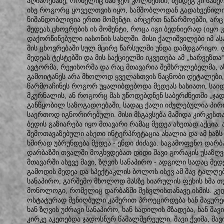
აღიარებაზე, რომელიც მან ჯერ კოლხეთში, შემდეგ კი საბერ
ისე როგორც ყოველთვის იყო, სამშობლოდან გადახვეწილი.
ნიშანდობლივია ერთი მომენტი. არცერთ ნაწარმოებში, არც
მედეას ცხოვრების ის მომენტი, როცა იგი ბედნიერად (იყო 
დაქორწინებული იასონის სახლში. მისი ქალიშვილები იმ ასა
მის ცხოვრებაში სულ მცირე წარსულში უნდა დამდგარიყო.
მედეას ტესტებში და მის საქციელში იკვეთება ამ „ხარვეზთა
ავტორმა, რეჟისორმა და რაც მთავარია შემსრულებელმა, ა
გამოიტანეს არა მხოლოდ ყველასთვის ნაცნობი დეტალები
წარმოაჩინეს როგორ უყალიბდებოდა მედეას ხასიათი, საიდა
მკურნალის, ან როგორც მას უწოდებდნენ საბერძნეთში „ჯა
განწყობილ საზოგადოებაში, სადაც ქალი იძულებულია პირ
საერთოდ იგნორირებული. მისი მსგავსება მამიდა კირკესთა
ბედის გაზიარება იყო მთავარი რამაც მედეა ასეთად აქცია.
შემოთავაზებული ასეთი ინტერპრეტაცია ახალია და ამ ხაზ
ხშირად უბრუნდება მედეა - ენდი ძიძავა. საგამოფენო დარ
დარბაზში თვალში მოგხვდებათ დიდი შავი გორაკის უსაზღ
მთავარში ასევე შავი, ზღვის სანაპირო - ადგილი სადაც მე
გამოდის მედეა და სპექტაკლის ბოლოს ისევ ამ შავ ტალღებ
სანაპირო, გარშემო მხოლოდ მასზე სიარულის ფეხის ხმა თუ
მონოლოგი, რომელიც დარბაზში შესვლისთანავე ისმის. კ
ოსტატურად შენიღბული კამერით პროეცირდება ხან მაყურებ
ხან ზღვის უძრავი სანაპირო, ხან სადილის მზადება, ხან შა
კირკე აკეთებდა ჯადოსნურ წამალშერეული. შავი ქვიშა, შავი