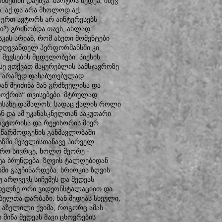
ძნეთში დაუშვა. მარტოა მედეა, ისევ
 აქ და არა მხოლოდ აქ,
 ერთ ავტორს არ აინტერესებს
კი?) გრძნობდა თავს, ახლად
კის არიან, რომ ასეთი მომენტები
 დღევანდელ პერფორმანსში კი
“ შევსების მცდელობები. პიესის
სე ვთქვათ მაყურებლის სამსჯავროზე
, არამედ დასაბუთებულად
ნ შეიძინა მან გრძნეულისა და
დოქრის“ თვისებები. მტრულად
ისახე დამალოს, სადაც ქალის როლი
ნ და ამ უკანასკნელთან საკუთარი
 ავტორისა და რეჟისორის მიერ
ს წარმოდგენის განმავლობაში
ბაზში შესვლისთანავე პირველ
ვრო სივრცე, ხოლო მეორე -
დეა ბრუნდება. ზღვის ტალღებიდან
ში გაუჩინარდება. ხრიოკია ზღვის
 არღვევს სიჩუმეს და მედეას
ედელზე ორი ვიდეონსტალაციით და
ელთა დარბაზი, ხან მედეას სხეული,
ვი აზელილი ქვიშა, როგორც ამას
 მიწა მედეას შავი ცხოვრების