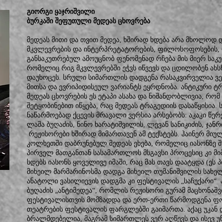
გიორგი ყაჯრიშვილი
ბურკაში შეფუთული მედეას ცხოვრება
მედეას მითი და თვით მედეა, ხშირად ხდება არა მხოლოდ 
მკვლევრების და ინტერპრეტატორების, ფილოსოფოსების, 
განსაკუთრებულ ამოუცნობ ფენომენად რჩება მის მიერ საკ
რომელიც რიგ მკვლევრებში ეჭვს იწვევს და ცდილობენ ახსნ
დაუხოცეს. სრული სიმართლის დადგენა რასაკვირველია ვ
მითსა და ევრიპიდისეულ ვარიანტს ეყრდნობა. ანტიკური 
მედეას ცხოვრების ეს ეტაპი ასახა და ნიშანდობლივია, რომ 
შეტყობინებით იწყება, რაც მედეას ტრაგედიის დასაწყისია
ნაწარმოებად ქცევის მრავალი ვერსია არსებობს: აკაკი წერ
ლაშა ბუღაძის, ნინო ხარატიშვილის, ლევან სანიკიძის, ჯანრ
რეჟისორები ხშირად მიმართავენ ამ ტექსტებს. ჰაინერ მიულ
კოლხეთში დაბრუნებულ მედეას ეხება, რომელიც იასონზე 
პირველ მათგანთან სასამართლოს მსგავსი პროცესიც კი მი
სდებს იასონს ყოველივე იმაში, რაც მას თავს დაატყდა (ე
მიხეილ მარმარინოსმა დადგა მიხეილ თუმანიშვილის სახე
ანატოლი ვასილიევის დადგმა კი ფესტივალის „საჩუქარი“
ბუღაძის „ანტიმედეა“, რომლის რეჟისორი გურამ მაცხონაშ
ფესტივალისთვის მომზადდა და ერთ-ერთი წარმოდგენა ფო
თეატრების ფესტივალის ფარგლებში გაიმართა. აქაც უკან 
ბრალმდებელია, მაგრამ სიმართლეს ვერ აღწევს და ისევ უ