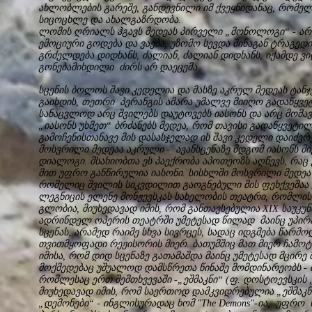
ახლობლების გარეშე, განდევნილი იმ ქვეყნიდანაც, რომელ
სიცოცხლე და ახალგაზრდობა.
ლომის ღრიალს ჰგავს მედეას პირველი „მონოლოგი“ - არ
ემოციური გოდება და ვაება, უზომო სევდა შინაგან ტრაგედი
გრძელდება დიდხანს, ძალიან, ძალიან დიდხანს, იქამდე 
გონებამიხდილი ძირს არ დაეცემა.
სცენის ბოლოს შავი კედელია და მასზე აკრულ მედეას ტანჯ
გაიხდის, თეთრი პერანგის ამარა უმალვე მიიღო გადაწყვეტ
სანაცვლოდ არც შვილებს დაუტოვებს იასონს და არც მომავ
„იასონს უხმეთ“ ბრძანებს მედეა, რომ თავისი გადაწყვეტი
გამოჩენისთანავე მის დასასჯელად ის შავი კედელი დაიძვ
მოსვრილი მედეაა აკრული - ავანსცენაზე მდგომ იასონს მი
დიალოგი. მსახიობთა ეს პაექრობა აპოთეოზს აღწევს, რაც
მით უფრო განწირულია იასონი. სისხლში მოსვრილი მედეა 
რომელიც შვილის სიკვდილით გაოგნებული მის ფეხქვეშაა
ლეგნიცის ელენე მონჟევსკას სახელობის თეატრი, რომლის
გლობია, მიუხედავად იმის, რომ განთავსებულია XIX საუკუ
ადრინდელ ოპერის თეატრში უმეტესად წილად მაინც უპირ
სცენას, არამედ რაიმე სხვა სივრცეს, სადაც იდგმება წარმო
თვითმყოფადი რეჟისორის მიერ. ბათუმშიც მათ მიერ ჩამოტ
იმისა, რომ დიდ სცენაზე გათამაშდა მაინც უმეტესად მცირ
მოქმედებაც უშუალოდ დამსწრეთა წინაშე მომდინარეობს - 
რომლესაც ერთ შემთხვევაში -„ეშმაკნი“ (ფ. დოსტოევსკის
მიუხედავად იმის, რომ საერთოდ დამკვიდრებულია „ეშმაკნ
„დემონები“ - ინგლისურადაც ხომ "The Demons"-ია, უფრო