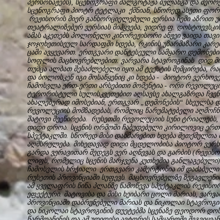
პერსონაჟებს), სცენოგრაფი მალგოტაჟა ბულანგა და მეორე
სცენოგრაფი პიოტრ ტეტლაკი ქმნიან, სწორედ ასეთი ფორ
რეჟისორის მიერ განხორციელებული ვერსია ჩემი აზრით უმ
თეატრალიზებურ ვერსიას მიჰყვება, ვიდრე ფ. დოსტოევსკ
ამას აკეთებს პოლონელი კინორეჟისორი ანჟეი ვაიდა თავ
ჯოჯოხეთისეულ სარდაფში ხდება, რკინის უზარმაზარი კა
ცაში ავყევართ. ერთგვარი დანტესეული სამყარო დემონებ
სოფლის მაცხოვრებლებით: ვარვარა სტავროგინას დიდ მო
თუმცა ალბათ შესაძლებელი იყო ამ ტექსტის შემცირება, რა
და ბოლოსკენ იგი მოსაწყენიც კი ხდება - პიოტორ ვერხოვ
ჩამოსვლა ერთ-ერთი არსებითი მომენტია - ორი რევოლუცი
ტერორისტული სულისკვეთებით აღსავსე ახალგაზრდა ჩვენს
ახალებურად იმოსებიან, ერთგვარ „დემონების“ სხეულსა და
რევოლუციის მომზადებას, რომლიც წარუმატებელი აღმოჩნდ
შატოვი შეეწირება. რუსეთში რევოლუციის სუნი ტრიალებს, 
დიდი დროა. სცენის ორმოში ჩაბუდებული კირილოვიც ერთ
სპექტაკლში. სწორედ მისი დახმარებით ხდება შეთქმულთა 
აღმსრულება. მიხედავად დიდი მცდელობისა პიოტორ ვერხ
გარდა ვერავითარ შედეგს ვერ აღწევას და გარბის (რეჟისო
ლიფს, რომელიც სცენის მარჯვენა კუთხეშია განლაგებული)
ჩამოსვლის ხრჭიალი ერთგვარი კამერტონია იმ დაძაბული
რუსეთის პროვინციაში სუფევს. მაცხოვრებელზე ზეგავლენი
ამ ყველაფრის წინა პლანზე წამოწევა სპექტაკლის რეჟისო
ეფექტური. შატოვისა და მისი ხეიბარი ცოლი მარიას, ვარვა
პროვინციაში დაბრუნებული მარიას და ნიკოლაი სტავროგინ
და ნიკოლაი სტავროგინის დუეტებმა სცენაზე ფეოდორ დოს
წარმოაჩინეს და ამ უდიდესი ავტორის სამყაროში შეგვიყვან