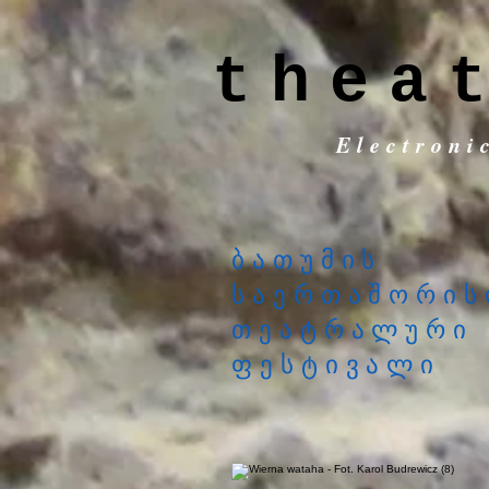
thea
Electroni
ბათუმის
საერთაშორის
თეატრალური
ფესტივალი