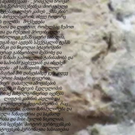
 შემთხვევაში - „ერთგული ხროვა“
მის წარმოდგენებზეა მორგებული.
ეტესად ალბერ კამიუს „ეშმაკნის“
ის პირველწყაროს, ისევე როგორც
ის ფილმში. მოქმედება
რებითა და ლიფტით, რომელსაც ზემოთ
ითა და რუსეთის პროვინციული
ნოლოგი ექსპზიციური ნაწილია,
დგან იგი აგდებს სპექტაკლის ტემპს
ენსკი და ნიკოლაი სტავროგინი
ურად განწყობილი მემბოხე და
 წინაში გამოიცვლის ტანისამოსს და
 სამოსში გაეხვევიან და იწყებენ
ება - ამ სამზადისს მხოლოდ
მაგრამ მის დაწყებამდე ჯერ კიდევ
-ერთი მთავარი ფიგურაა
მიერ დასახული ამოცანების
ოვენსკი შატოვის მკვლელობის
რი აქ მახვილგონიერად იყენებს
. ლიფტის კაბინის ასვლის და
 ჯოჯოხეთური მდგომარეობის, რაც
ს მოხდენა, მათით მანიპულირება და
რული ჩანაფიქრია და საკმაოდ
რასა და მისი შვილის ნიკოლიას,
ის სცენები, პიოტორ ვერხოვენსკის
ტოევსკის პერსონაჟთა ხასიათებია
ეს.