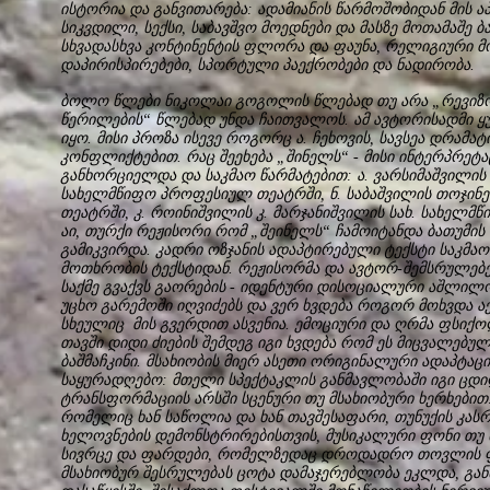
ისტორია და განვითარება: ადამიანის წარმოშობიდან მის
სიკვდილი, სექსი, საბავშვო მოედნები და მასზე მოთამაშე 
სხვადასხვა კონტინენტის ფლორა და ფაუნა, რელიგიური მ
დაპირისპირებები, სპორტული პაექრობები და ნადირობა.
ბოლო წლები ნიკოლაი გოგოლის წლებად თუ არა „რევიზო
წერილების“ წლებად უნდა ჩაითვალოს. ამ ავტორისადმი ყ
იყო. მისი პროზა ისევე როგორც ა. ჩეხოვის, სავსეა დრამა
კონფლიქტებით. რაც შეეხება „შინელს“ - მისი ინტერპრეტა
განხორციელდა და საკმაო წარმატებით: ა. ვარსიმაშვილის
სახელმწიფო პროფესიულ თეატრში, ნ. საბაშვილის თოჯინ
თეატრში, კ. როინიშვილის კ. მარჯანიშვილის სახ. სახელ
აი, თურქი რეჟისორი რომ „შეინელს“ ჩამოიტანდა ბათუმი
გამიკვირდა. კადრი ოზჯანის ადაპტირებული ტექსტი საკმა
მოთხრობის ტექსტიდან. რეჟისორმა და ავტორ-შემსრულებელ
საქმე გვაქვს გაორების - იდენტური დისოციალური აშლილობ
უცხო გარემოში იღვიძებს და ვერ ხვდება როგორ მოხვდა ა
სხეულიც მის გვერდით ასვენია. ემოციური და ღრმა ფსიქ
თავში დიდი ძიების შემდეგ იგი ხვდება რომ ეს მიცვალებული
ბაშმაჩკინი. მსახიობის მიერ ასეთი ორიგინალური ადაპტაც
საყურადღებო: მთელი სპექტაკლის განმავლობაში იგი ცდი
ტრანსფორმაციის არსში სცენური თუ მსახიობური ხერხებით:
რომელიც ხან საწოლია და ხან თავშესაფარი, თუნუქის კას
ხელოვნების დემონსტრირებისთვის, მუსიკალური ფონი თუ
სივრცე და ფარდები, რომელზედაც დროდადრო თოვლის ფან
მსახიობურ შესრულებას ცოტა დამაჯერებლობა ეკლდა, გან