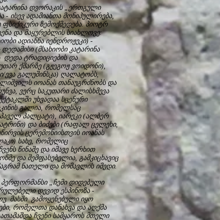
 კატარინა დვორაკის „ერთგული
ა - ისევ ადამიანთა მონიპულირება,
უ ფსიქიკური ზემოქმედება. პიოტრ
ცენა და მაყურებლის სიახლოვე:
იობი ადიანნა იენდროჟეკი) -
დედამისი (მსახიობი კატარინა
ს დედა ტრადიციების და
უთარ ქმარზე (გჟეგოჟ ვოიდონი),
ი/ევა გალუშინსკა) ღალატობს,
ქალიშვილს იოანას თანაუგრძნობს და
უნვა, ვერც საკუთარი ძალისხმევა
პექტაკლში უხვადაა სცენური
კინის გალია, რომელსაც
აველ პალცატი), იარეკი (ალბერ
პატრინი) და ბიძები (რაფალ ცელეხი,
ეწირვის ცერემონიისთვის იოანას
აკი) სახე, რომელიც
ენს წინაშე და იმავე ხერხით
წმე და შემფასებელია, გამკიცხავიც
 მაგრამ ნათელი და მომავლის იმედი.
 პერფორმანსი „ჩემი დიდებული
სრულებელი დევიდ ესპინოზა -
უ. მასში გამოყენებული იყო
ები, რომელთა დანახვა და აღქმა
ათამაშდა ჩვენი სამყაროს მთელი