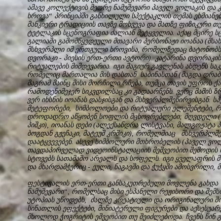
ამავე კოლექტივის მეორე ნამუშევარი პაველ ვოლაკის და
ხროვა“ პრინციპში განხილული სპექტაკლის თემას ეხმიანებ
მანკიერი ტრადიციის თავზე მოხვევა და მათზე ფიზიკური თ
ტეტლაკის სცენოგრაფია ძალიან მეტყველია. აქაც მცირე ს
გალიაში გამომწყვდეული მთავარი პერსონაჟი იოანაა (მსახ
მსხვერპლი იმ ერთგული ხროვისა, რომელზედაც ბატონობს 
დვორაკი - პიესის ერთ-ერთი ავტორი). კატარინა დვორაკი
რიტუალების მიმდევარია. იგი მაგიურ გავლენას ახდენს საკ
რომელიც მართალია მის დასთან საბინასთან (მაგდა დრაბ
მაგრამ მაინც მისი მორჩილი რჩება, თუმცა თავის უფროს 
რამოდენიმეჯერ სიკვდილსაც კი გადაარჩენს. ვერც მამის ზრ
ვერ იხსნის იოანას დასჯისგან და მსხვერპლშეწირვისგან. ს
მეტეფორები, სიმბოლოები და რიტუალური ელემენტები, რ
დროდადრო აწყობენ სოფლის მცხოვრებლები; მღვდელი (პ
პიშკი), იოანას დები (ალექსანდრა ლისტვანი, მალგოჟატა 
ბოგდან გჟეჩაკი, მატეუშ კრშიკი), რომელშიაც მსხვერპლშ
დაატყვევებენ. ასევე სიმბოლური მთხრობელის (პაველ ვოლ
თავდაპირველად ვიდეოინსტალაციის მეშვეობით შემოდის ჩვ
სტოვებს სათამაშო არეალს და სოფელს. იგი ყველაფრის მო
და მხარდამჭერიც - ეული, ნაგავში და ჭუჭყში ამოსვრილი,
ფესტივალის ერთ-ერთი განსაკუთრებული მოვლენა გახდა
ნამუშევარი“, რომელსაც მისი ესპანელი რეჟისორი და შემ
უტოპიას უწოდებს, ძალზე კრეატიული და ორიგინალური შო
სინათლის ეფექტები, მინიატერული ფიგურები და აქსესუარ
მხოლოდ ჭოგრიტის ეშვეობით თუ შეიძლებოდა. ჩვენს წინ გ