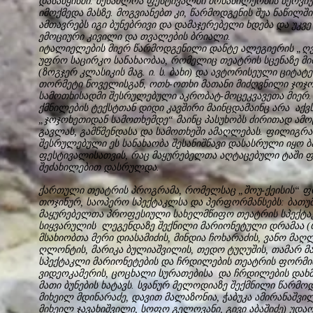
დასაწყისში. შესაძლოა ფესტივალში მონაწილეობის ნერვიუ
იმოქმედა მასზე. მოგვიანებთ კი, წარმოდგენის შუა ნაწილშ
ამთავრებს იგი ბუნებრივი და დამაჯერებელი ხდება და უკვე
ემოციური კივილი და თვალების ბრიალი.
იტალიელების მიერ წარმოდგენილი დანტე ალეგიერის „ღვ
უფრო საცირკო სანახაობაა, რომელიც თეატრის სცენაზე მიმ
(ზოგჯერ კლასიკის მაგ. ი. ს. ბახი) და ავტორისეული ციტა
თორმეტი ნოველისგან, ოთხ-ოთხი მათანი მიძღვნილი ჯოჯო
სამოთხისადმი შესრულებული აკრობატ-მოცეკვავეთა მიერ
ქმნილების ტექსტთან დიდი კავშირი მაინცდამაინც არა აქვ
„ჯოჯოხეთიდან სამოთხემდე“ მაინც პასუხობს ძირითად ამო
გავლას, გამწმენდასა და სამოთხეში ამაღლებას. ფილიგრ
შესრულებული ეს სანახაობა შესანიშნავი დასასრული იყო
ფესტივალისათვის, რაც მაყურებელთა აღტაცებული ტაში ფ
შეძახილებით დასრულდა.
ქართული თეატრის პროგრამა, რომელსაც „შოუ-ქეისის“ ფ
თოჯინურ, საოპერო სპექტაკლსა და პერფორმანსებს: ბათუ
მაყურებელთა პროფესიული სახელმწიფო თეატრის სპექტა
სიყვარულის ლეგენდაზე შექნილი მარიონეტული დრამაა (რ
მსახიობთა მერი დიასამიძის, მინდია ჩოხარაძის, ვანო მაღ
ღლონტის, მარიკა ბულიაშვილის, თედო ტუღუშის, თამარ მ
სპექტაკლი მარიონეტების და ჩრდილების თეატრის ფორმ
ვიდეოკამერის, ცოცხალი სურათებისა და ჩრდილების დახმ
მათი ბუნების ხატავს. სვანურ მელოდიაზე შექმნილი წარმო
მიხეილ მდინარაძე, დავით მალაზონია, ჭაბუკა ამირანაშვილ
მიხეილ ჯავახიშვილი, სოფო გელოვანი, გივი აბაშიძე) უდ