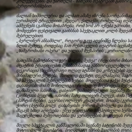
კოლექტივების და ქართული - ბათუმის თეატრებში განხო
პერფორმანსებით.
ძალიან სიმბოლურია და ალბათ ამაზე იზრუნა საორგანიზაც
ევრიპიდეს ტრაგედიით „მედეა“, ქალაქში, რომელსაც თე
ამშვენებს (გაჩნდა მოსაზრება, რომ ხომ არ იქნება უპრიანი
მომდევნო ფესტივალი გაიხსნას სპექტაკლით კოლხ მედეაზ
შესრულებით).
„ბერლინერ ანსამბლი“, როგორც უკვე აღვნიშნე წლებია ს
წლის შემდეგ, როდესაც მათ რუსთაველის თეატრის სცენაზ
„სამგროშიანი ოპერა“ და უილიამ შექსპირის „კორიოლანო
ბათუმში ჩამოტანილი ევრიპიდეს „მედეა“ (რეჟისორი მიხ
თეატრის ტრადიციების შესაბამისადაა განხორციელებული -
დეკორაცია (სცენოგრაფი ოლაფ ატმანი და კოსტუმების ავ
მინიმალური ქმედება, მხოლოდ ტექსტი, დეკლამაცია, მაგრ
ამ სპექტაკლის შესრულების ხერხი. მოვლენათა ჯაჭვი ზუსტა
დასაწყისში ძიძის მონოლოგი, რომელიც მოუწოდებს მედეა
დანაშაული იასონის „დასჯით“ დამთავრებული. სცენაზე მ
(კონსტანს ბეკერი), იასონი (მარკ ოლივერ შულცე), ძიძა (ს
(მარტინ რენჩი), ეგეოსი (ოლივერ კრაუშერი), მოამბე (გერ
ქორო (ბეტინა ჰოპე). დასაწყისში ქოროს შემოსვლა და მისი
მსგავს ხმად აღიქვება - ესეც ერთგვარი ბრეჰტისეული ხერხი
მაყურებლთა შეშფოთებასა და ყურადღების მოკრეფას რომ 
მთელი სპექტაკლის განმავლობაში სცენაზე ბატონობს მედ
მიტოვებული მეგობარი, მოღალატე ქმრის შვილების დედა,