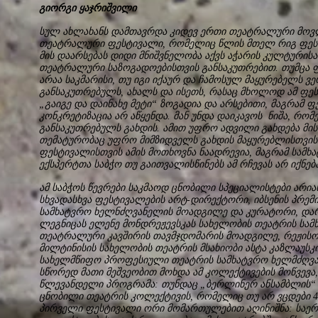
გიორგი ყაჯრიშვილი
სულ ახლახანს დამთავრდა კიდევ ერთი თეატრალური მოვლ
თეატრალური ფესტივალი, რომელიც წლის მთელ რიგ ფეს
მის დაარსებას დიდი მნიშვნელობა აქვს აჭარის კულტური
თეატრალური საზოგადოებისთვის განსაკუთრებით. თუმცა
არაა საკმარისი, თუ იგი იქაურ და ჩამოსულ მაყურებელს ვე
განსაკუთრებულს, ახალს და ისეთს, რასაც მხოლოდ ამ ფეს
„გაიგე და დაინახე მეტი“ ზოგადია და არსებითი, მაგრამ 
კონკრეტიზაცია არ აწყენდა. მან უნდა დაიკავოს ნიშა, რო
განსაკუთრებულს გახდის. ამით უფრო ადვილი გახდება მის
თემატურობაც უფრო მიმზიდველს გახდის მაყურებლისთვის.
ფესტივალისთვის ამის მოთხოვნა ნაადრევია, მაგრამ სამ
ექსპერტთა საბჭო თუ გაითვალისწინებს ამ რჩევას არ იქნებ
ამ საბჭოს წევრები საკმაოდ ცნობილი სპეციალისტები არია
სხვადასხვა ფესტივალების არტ-დირექტორი, იბსენის პრემი
სამხატვრო ხელნძღვანელის მოადგილე და კურატორი, დარი
ლეგნიცას ელენე მონდრეჟევსკას სახელობის თეატრის სა
თეატრალური კავშირის თავმჯდომარის მოადგილე, რეჟისორ
მილტინისის სახელობის თეატრის მსახიობი ასტა კაზლაუსკი
სახელმწიფო პროფესიული თეატრის სამხატვრო ხელმძღვა
სწორედ მათი მეშვეობით მოხდა ამ კოლექტივების მოწვევა
წლევანდელი პროგრამა: თუნდაც „ბერლინერ ანსამბლის“ 
ცნობილი თეატრის კოლექტივის, რომელიც თუ არ ვცდები 
პირველი ფესტივალი ორი მომართულებით აღინიშნა: საე