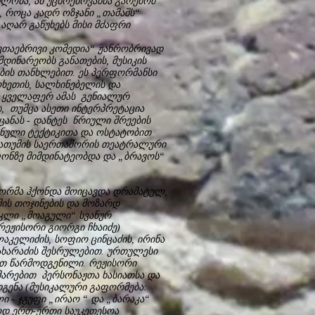
ლობა, ან უცხოენოვანმა გარემომ
ი, როცა კადრ ოზჯანი „თამაშს“
 აღარ გაწუხებს მისი მძაფრი
თაებრივი კომედია“ ჟანრობრივად
დინარეობს განათების, მუსიკის
ტების თანხლებით. ეს პერფორმანსი
ხეთის, სალხინებელის და
. ყველაფერ ამას გენიალურ
ს, თუმცა ასეთი ინტერპრეტაცია
ცანას - დანტეს წრიული შრეების
ანული ტექტიკითა და ოსტატობით
 ბათუმის საერთაშორის თეატრალური
ონზე მიმდინატეობდა და „ბრავოს“
ორმა ჰქონდა მოიცავდა დრამატულ,
მის თოჯინების და მოზარდ
კლი „მოაგული“ სვანურ
ეჟისორი გიორგი ჩხაიძე)
ლაკელიძის, სოფიო ცინცაძის, ირინა
ახარაძის შესრულებით. ურთულესი
ით წარმოდგენილი. რეჟისორი
არებით პერსონაჟთა ხასიათსა და
დგენა (მუსიკალური გაფორმება:
ი - ჯგუფი „ირაო “ და „ბარაკა“
აოდ ერთ-ერთი საუკეთესოა