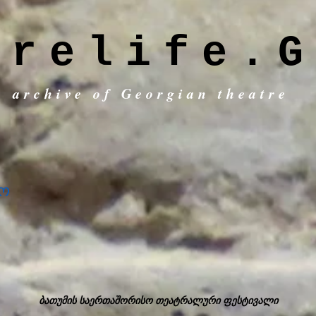
trelife.G
c archive of Georgian theatre
ო
ბათუმის საერთაშორისო თეატრალური ფესტივალი