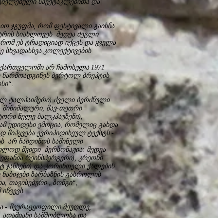
რციელებული სპექტაკლებითა და
იო ჯგუფმა, რომ ფესტივალი გაიხნა
ატრის სიახლოვეს მედეა ძეგლი
, რომ ეს ტრადიციად იქცეს და ყველა
ე სხვადასხვა კოლექტივების
აქართველოში არ ჩამოსულა 1971
ე წარმოადგინეს ბერტოლ ბრეჰტის
სი“.
აილ ტალჰაიმერი) ძველი ბერძნული
 მინიმალური, შავ-თეთრი
ტორი ნელე ბალკჰაუზენი),
ამ უდიდესი ემოცია, რომელიც გახდა
დ მიჰყვება ევრიპიდისეულ ტექსტს -
ს არ ჩაიდინოს საშინელი
ხოლოდ შვიდი პერსონაჟია: მედეა
ტეფანია რეინსპერგერი), კრეონი
იტ ჯანსენი) და კორინთელი ქალების
 ნაბიჯები ზარბაზნის გასროლის
ა, თავისებური „ზონგი“,
იწვევს.
ეა - შეურაცყოფილი მეუღლე,
 ადამიანი სამშობლოსა და