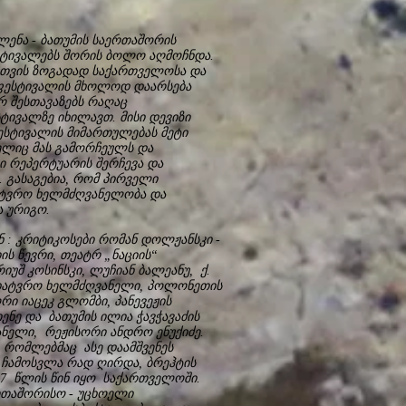
ენა - ბათუმის საერთაშორის
ტივალებს შორის ბოლო აღმოჩნდა.
სათვის ზოგადად საქართველოსა და
 ფესტივალის მხოლოდ დაარსება
რ შესთავაზებს რაღაც
ტივალზე იხილავთ. მისი დევიზი
ფესტივალის მიმართულებას მეტი
მელიც მას გამორჩეულს და
ი რეპერტუარის შერჩევა და
 გასაგებია, რომ პირველი
ხატვრო ხელმძღვანელობა და
ა ურიგო.
ნ : კრიტიკოსები რომან დოლჟანსკი -
ის წევრი, თეატრ „ნაციის“
უშ კოსინსკი, ლუჩიან ბალეანუ, ქ.
მხატვრო ხელმძღვანელი, პოლონეთის
ი იაცეკ გლომბი, პანევეჟის
ენე და ბათუმის ილია ჭავჭავაძის
ნელი, რეჟისორი ანდრო ენუქიძე.
, რომლებმაც ასე დაამშვენეს
ჩამოსვლა რად ღირდა, ბრეჰტის
47 წლის წინ იყო საქართველოში.
რთაშორისო - უცხოელი