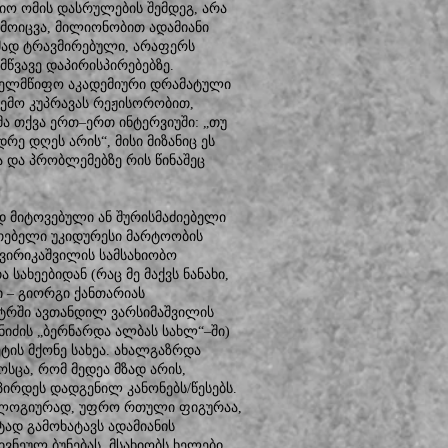
იო ომის დასრულების შემდეგ, არა
მოიცვა, მილიონობით ადამიანი
ად ტრავმირებული, არაფერს
წვავე დაპირისპირებებზე.
ახელმწიფო აკადემიური დრამატული
 თემო კუპრავას რეჟისორობით,
 თქვა ერთ–ერთ ინტერვიუში: „თუ
რე დღეს არის“, მისი მიზანიც ეს
ა და პრობლემებზე რის წინაშეც
დ მიტოვებული ან შურისმაძიებელი
ათებელი უკიდურესი მარტოობის
კვირიკაშვილის სამსახიობო
ახეებიდან (რაც მე მაქვს ნანახი,
 – გიორგი ქანთარიას
ატრში ავთანდილ ვარსიმაშვილის
ნიძის „ბერნარდა ალბას სახლ“–ში)
ტის მქონე სახეა. ახალგაზრდა
ოსცა, რომ მედეა მზად არის,
ირდეს დადგენილ კანონებს/წესებს.
ქოლოგიურად, უფრო რთული ფიგურაა,
ად გამოხატავს ადამიანის
ვნეულ ბუნებას. მსახიობს ხელები