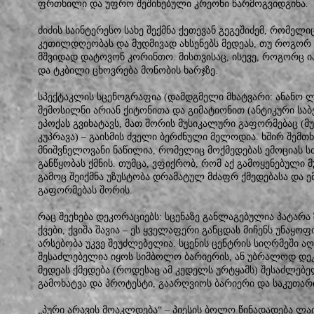
ფრთხილი და უფრო შეშინებული კრეონი წარმოგვიდგინა.
ძიძის საინტერესო სახე შექმნა ქეთევან გეგეშიძემ, რომე
კეთილდღეობას და მუდმივად ახსენებს მედეას, თუ როგორ
მშვიდად დატოვონ კორინთო. მისთვისაც, ისევე, როგორც ი
და ტკბილი ცხოვრება მონობის ხარჯზე.
სპექტაკლის სცენოგრაფია (დამდგმელი მხატვარი: ანანო ლ
შემოსილნი არიან ქიტონითა და გიმატიონით (ანტიკური საბ
ეპოქას გვიხატავს, მათ შორის მუსიკალური გაფორმებაც (
კუპრავა) – გაისმის ძველი ბერძნული მელოდია. ხშირ შემთხ
მნიშვნელოვანი ნაწილია, რომელიც მოქმედებას ემოციას სძ
განწყობას ქმნის. თუმცა, ვფიქრობ, რომ აქ გამოყენებული მ
გამოც შეიქმნა უზუსტობა დრამატულ მძაფრ ქმედებასა და
გაფორმებას შორის.
რაც შეეხება დეკორაციებს: სცენაზე განლაგებულია პატარ
ქვები, ქვიშა შავია – ეს ყველაფერი განცდას მიჩენს უნაყ
არსებობა უკვე შეუძლებელია. სცენის ცენტრის სიღრმეში 
შესაძლებელია იყოს სიმბოლო ბარიერის, ან უბრალოდ დე
მედეას ქმედება (როდესაც ამ კედელს ურტყამს) შესაძლებე
გამოხატვა და პროტესტი, გაარღვიოს ბარიერი და საკუთარი
„პური არავის მოაკლდება“ – პიესის ბოლო წინადადება ლა