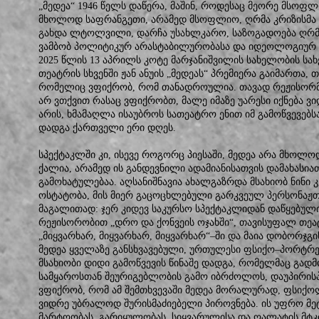
„მედეა“ 1946 წელს დაწერა, მაშინ, როდესაც მეორე მსოფლ
მხოლოდ საფრანგეთი, არამედ მსოფლიო, ღრმა კრიზისმა 
გახდა ლტოლვილი, დარჩა უსახლკარო, საზოგადოება ღრმ
ვამბობ პოლიტიკურ არასტაბილურობასა და იდეოლოგიურ მ
2025 წლის 13 აპრილს კოტე მარჯანიშვილის სახელობის ს
თეატრის სხვენში ჟან ანუის „მედეას“ პრემიერა გაიმართა,
რომელიც ვფიქრობ, რომ თანადროულია. თავად რეჟისორმა
არ ვთქვით რასაც ვფიქრობთ, მალე იმაზე უარესი იქნება ვიდ
არის, ხმამაღლა ისაუბროს სათეატრო ენით იმ გამოწვევებს
დადგა ქართველი ერი დღეს.
სპექტაკლში კი, ისევე როგორც პიესაში, მედეა არა მხოლო
ქალია, არამედ ის განდევნილი ადამიანისათვის დამახასი
გამოხატულებაა. აღსანიშნავია ახალგაზრდა მსახიობ ნინი 
ოსტატობა, მის მიერ გაცოცხლებული გარკვეულ პერსონაჟთა ს
მაგალითად: ჯერ კიდევ საკურსო სპექტაკლიდან დაწყებული
რეჟისორობით „დრო და ქონვეის ოჯახში“, თავისუფალ თე
„მიყვარხარ, მიყვარხარ, მიყვარხარ“–ში და მაია დობორჯგი
მედეა ყველაზე განსხვავებული, ურთულესი ფსიქო–პორტრე
მსახიობი დიდი გამოწვევის წინაშე დადგა, რომელმაც გადმ
სამყაროსთან შეურიგებლობის გამო იბრძოლოს, დაუპირისპ
ვფიქრობ, რომ ამ შემთხვევაში მედეა მორალურად, ფსი
ვიდრე უბრალოდ შურისმაძიებელი პიროვნება. ის უფრო მეტ
მარტოობას, გარიყულობას, სიყვარულისა და ღალატის მტკი