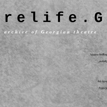
trelife.G
c archive of Georgian theatre
სტატია მომზა
„თანამ
მის სტ
რედაქც