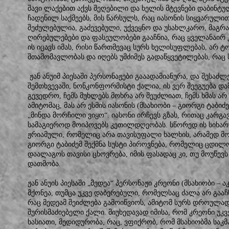
შავი ლაქებით აქვს შეღებილი და ხელის მტევნები დაბინტულ
ჩადენილ საქმეებს, მის წარსულს, რაც იასონის სიყვარული
შეძულებულია, გაძევებული, უქვეყნო და უსახლკარო, მაგრა
ღირებულებები და ფასეულობები გააჩნია, რაც ყველანაირ
ის იცავს იმას, რისი წართმევაც სურს ხელისუფლებას, არ ტ
შთამომავლობას და იღებს უმძიმეს გადაწყვეტილებას, რაც
ჟან ანუიმ პიესაში პერსონაჟები გააადამიანურა, და შესაძლ
შემთხვევაში, ნონკონფორმისტი ქალია, ის ვერ შეეგუება და
გევედრო, ჩემს მუხლებს მოხრა არ შეუძლიათ, ჩემს ხმას ა
ამიტომაც, მას არ ესმის იასონის (მსახიობი – გიორგი ტაბი
„მინდა მორჩილი ვიყო“. იასონი ირჩევს გზას, რითაც კარგა
სამაგიეროდ მოიპოვებს კეთილდღეობას. სწორედ ის სიხარუ
ჟრიამული, რომელიც არა თავისუფალი ხალხის, არამედ მონ
გიორგი ტაბიძემ შექმნა სუსტი პიროვნება, რომელიც ცდილ
დაალაგოს თავისი ცხოვრება, იმის ფასადაც კი, თუ მოუწევ
დათმობა.
ჟან ანუის პიესაში „მედეა“ პერსონაჟი კრეონი (მსახიობი –
მქონეა, თუმცა უკვე დაბერებული, რომელსაც ძალა არ გააჩ
რაც მედეამ შეიძლება გამოიწვიოს, ამიტომ სურს დროულად
შურისმაძიებელი ქალი. მიუხედავად იმისა, რომ კრეონი უკვე
ხასიათი, მედიდურობა, რაც, ვფიქრობ, რომ მსახიობმა საკმ