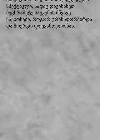
სპექტაკლი, სადაც დავინახეთ
მეცხრამეტე საუკუნის მწვავე
საკითხები, როგორ ტრანსფორმირდა
და მოერგო დღევანდელობას.