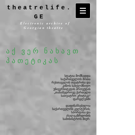
theatrelife.
GE
Electronic archive of
Georgian theatre
აქ ვერ ნახავთ
პათეტიკას
სტატია მომზადდა
საქართველოს შოთა
რუსთაველის თეატრისა და
კინოს სახელმწიფო
უნივერსიტეტის
პროექტის
„თანამედროვე ქართული
სათეატრო კრიტიკა“
ფარგლებში
.
დაფინანსებულია
საქართველოს კულტურის,
სპორტისა და
ახალგაზრდობის
სამინისტროს მიერ.