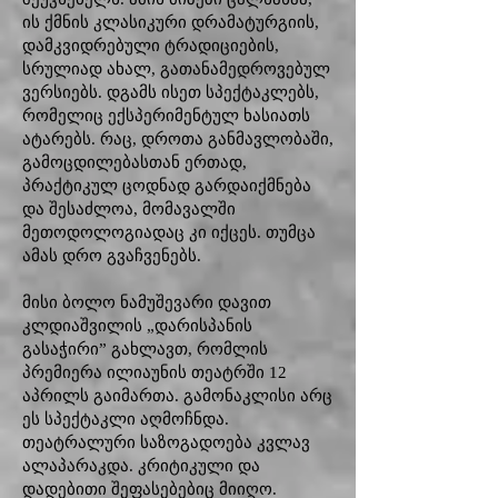
ის ქმნის კლასიკური დრამატურგიის,
დამკვიდრებული ტრადიციების,
სრულიად ახალ, გათანამედროვებულ
ვერსიებს. დგამს ისეთ სპექტაკლებს,
რომელიც ექსპერიმენტულ ხასიათს
ატარებს. რაც, დროთა განმავლობაში,
გამოცდილებასთან ერთად,
პრაქტიკულ ცოდნად გარდაიქმნება
და შესაძლოა, მომავალში
მეთოდოლოგიადაც კი იქცეს. თუმცა
ამას დრო გვაჩვენებს.
მისი ბოლო ნამუშევარი დავით
კლდიაშვილის „დარისპანის
გასაჭირი” გახლავთ, რომლის
პრემიერა ილიაუნის თეატრში 12
აპრილს გაიმართა. გამონაკლისი არც
ეს სპექტაკლი აღმოჩნდა.
თეატრალური საზოგადოება კვლავ
ალაპარაკდა. კრიტიკული და
დადებითი შეფასებებიც მიიღო.