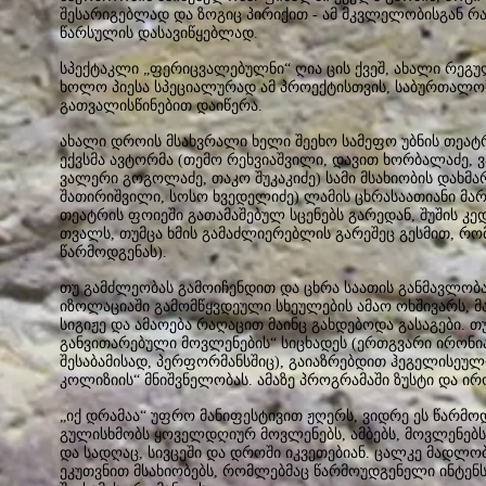
შესარიგებლად და ზოგიც პირიქით - ამ მკვლელობისგან რა
წარსულის დასავიწყებლად.
სპექტაკლი „ფერიცვალებულნი“ ღია ცის ქვეშ, ახალი რეგუ
ხოლო პიესა სპეციალურად ამ პროექტისთვის, საბურთალო
გათვალისწინებით დაიწერა.
ახალი დროის მსახვრალი ხელი შეეხო სამეფო უბნის თეატრ
ექვსმა ავტორმა (თემო რეხვიაშვილი, დავით ხორბალაძე, 
ვალერი გოგოლაძე, თაკო შუკაკიძე) სამი მსახიობის დახმა
შათირიშვილი, სოსო ხვედელიძე) ლამის ცხრასაათიანი მარ
თეატრის ფოიეში გათამაშებულ სცენებს გარედან, შუშის 
თვალს, თუმცა ხმის გამაძლიერებლის გარეშეც გესმით, რომ
წარმოდგენას).
თუ გამძლეობას გამოიჩენდით და ცხრა საათის განმავლობ
იზოლაციაში გამომწყვდეული სხეულების ამაო ოხშივარს, მაშ
სიგიჟე და ამაოება რაღაცით მაინც გახდებოდა გასაგები.
განვითარებული მოვლენების“ სიცხადეს (ერთგვარი ირონიაც
შესაბამისად, პერფორმანსშიც), გაიაზრებდით ჰეგელისეულ
კოლიზიის“ მნიშვნელობას. ამაზე პროგრამაში ზუსტი და ირ
„იქ დრამაა“ უფრო მანიფესტივით ჟღერს, ვიდრე ეს წარმოდ
გულისხმობს ყოველდღიურ მოვლენებს, ამბებს, მოვლენებ
და სადღაც, სივცეში და დროში იკვეთებიან. ცალკე მადლობ
ეკუთვნით მსახიობებს, რომლებმაც წარმოუდგენელი ინტენს