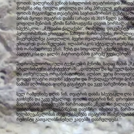
ფოთის, ვალერიან გუნიას სახელობის თეატრისთვის პანდემ
მოძებნა არც რთული ყოფილა და არც პირველი. ჯერ კიდევ 
ფოთის რეგიონული თეატრების საერთაშორისო ფესტივალი
პირას მყოფი თეატრის დასმა (არადა ის 2015 წელს გაიხნა
ყოფილი შენობის ეზოში წარმოადგინა დავით ხორბალაძისა
სპექტაკლი - „მკვდარი ქალაქები“, რომელიც დოკუმენტურ
პერფორმანსის ერთგვარი ნაზავია. წარმოდგენა, რომელიც
მაყურებელზეა გათვლილი, ბევრი თვალსაზრისით არის მნიშ
უმთავრეს დანიშნულებას, ილაპარაკოს აქტუალურ თემებსა დ
მის თანამედროვე ენას, ზუსტ და სოციალურ აქცენტებს და,
პათეტიკისა და ყალბი პატრიოტიზმის გარეშე გვესაუბრება.
ჰიდრომელიორაციული ტექნიკუმის შენობა, სადაც მაშინ „მ
სტალინისტური არქიტექტურის „დიდებულ და ნგრეულ ნაშთს
და აფსურდულს ორგანიზატორები, ალბათ, ვერც მოიფიქრე
ფოთის თეატრი თავისი აქტიური და მოქალაქეობრივი პოზ
საშიში აღმოჩნდა, ვიდრე გიგანტურ და უკვე სარემონტო შე
სულ რამდენიმე დღის წინ, თეატრის დასმა სპექტაკლი ღია
გაიხსენა და უკვე უშუალოდ, ფოთის თეატრის წინ, დროებით
შადრევანის მიდამოებში წარმოადგინა „მკვდარი ქალაქები
დისტანციის გათვალისწინებით დაესწრო. იმედია ეს, წარმ
ხელმძღვანელობას ისევ შეახსენებს თეატრის მნიშვნელო
რემონტი გათვალისწინებულ ვადებში დასრულდება.