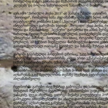
რომელმაც პეტერ ვაისისა და შექსპირის პიესების შემდეგ (
კლუბებს და ბოლოს საბურთალოს სასაფლაოს მიაშურა.
ჯერ იყო “ქართული პიესა 2019”-ის გამარჯვებული ავტორის,
“ბიოციდი“, რომელიც საბა ასლამაზიშვილმა 2020 წლის იან
თეატრალური კომპანია Lizard („ხვლიკი“) თავის მაყურე
ინტეგრირებულ გარემოში ხედავს. „ბიოციდი“ ესაა პიესა,
ხდება და შესაბამისად, „სცენური“ გარემოსა და ამბის შერწ
იარაღია, რითაც რეჟისორს მაყურებლის დაინტერესება-დატყ
უმთავრესი მიზანიც - ბიოციდი (Biocidum), როგორც მკვლ
ცოცხალს, ამ ხერხით მიღწეულია. წარმოდგენა ბიოთი გაბ
გათავისუფლებულ თაობაზე შეთხზულ და მიზანში ზუსტად ს
ვარჯიში გაგრძელდა პანდემიის დროსაც, უკვე საბურთალოს
შემდეგ, შუა ივლისში რეჟისორმა კიდევ ერთი ექსპერიმენტ
(იქნებ სავარჯიშო დრამა, ექსპერიმენტი, პერფორმანსი, „ში
სახელწოდებით „ფერიცვალებულნი“ გვიჩვენა. საბურთალ
გადათხრილ და მოსწორებულ მიწას შორის ჩვენ ვნახეთ და 
აღსარებას უკვე მკვლელობის თემაზე (ტექსტის ავტორები ი
ასლამაზიშვილი).
რეჟისორმა გარემო ისევ ზუსტად გამოიყენა და სასაფლა
ბიუსტთან შეკრებილი მეგობრების (მსახიობები: გივიკო ბ
ვაშაკიძე, ლუკა ახალაძე, გიორგი მიქაძე) კოლექტიური პო
გამოკვეთა ამბივალენტური და ახალი თაობისთვის გასაგები
დარჩენა, აღსარება თუ გაჩუმება, ნახევართამაში თუ ნახევ
საერთოობის მნიშვნელობა. ფინალში ყველა გარბის, ზოგი