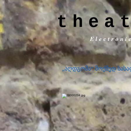
thea
Electroni
„აღდგომა“ მოქმედ სას