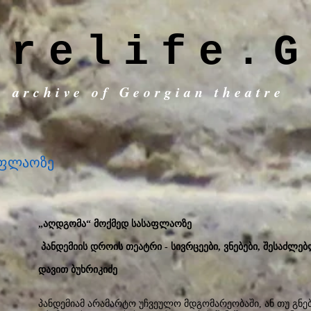
trelife.G
c archive of Georgian theatre
აფლაოზე
„აღდგომა“ მოქმედ სასაფლაოზე
პანდემიის დროის თეატრი - სივრცეები, ვნებები, შესაძლე
დავით ბუხრიკიძე
პანდემიამ არამარტო უჩვეულო მდგომარეობაში, ან თუ გნებ