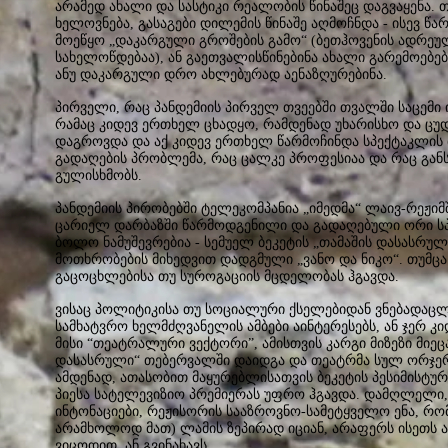
არამედ ახალი და სასტიკი რეალობის წინაშეც დაგვაყენა.
ხელოვნება, გასაგები დილემის წინაშე აღმოჩნდა - ისევ 
მოეწყო „დაკარგული გროშების გამო“ (ბეთჰოვენის ადრეუ
სახელოწდებაა), ან გაეთვალისწინებინა ახალი გარემოებ
ანუ დაკარგული დრო ახლებურად აენაზღურებინა.
პირველი, რაც პანდემიის პირველ თვეებში თვალში საცემი ი
რამაც კიდევ ერთხელ ცხადყო, რამდენად უხარისხო და ცუ
დაგროვდა და აქ კიდევ ერთხელ წარმოჩინდა სპექტაკლი
გადაღების პრობლემა, რაც ცალკე პროფესიაა და რაც გან
გულისხმობს.
პანდემიის პირობებში ტელეკომპანია „იმედმა“ ლაივ-რეჟიმ
ცარიელ დარბაზში წარმოდგენილი და გადაღებული ორი სპ
ბოლო ნამუშევრებია - სემუელ ბეკეტის „თამაშის დასასრუ
მოთხრობების მიხედვით დადგმული „ვანო და ნიკო“. თუმც
გაცოცხლებისა თუ სუროგაციის მცდელობას ჰგავდა.
ვისაც პოლიტიკისა თუ სოციალური ქსელებიდან ვნებადა
სამხატვრო ხელმძღვანელის ამბები აინტერესებს, ან ჯერ კ
მისი “თეატრალური ვექტორი”, ამისთვის კარგი მიზეზი მიეცა
დასასრული“ თებერვალში დაიდგა და თეატრმა სულ ორჯერ
ამდენად, ათასობით მაყურებლისათვის ბეკეტის პესიმისტ
პიესა სატელევიზიო პრემიერას უფრო ჰგავდა. დამღლელი,
ინტონაციები, რეჟისორის სააზროვნო-სამეტყველო ენა, რო
არამხოლოდ მათ) ლამის ზეპირად იციან, არაფერს ისეთს ა
ვიცოდით, ან გვინახავს.