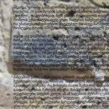
აშკარაა, დროთა განმავლობაში სტურუას თეატრალური მით
ოდესღაც, 70-იანი წლებში სანიმუშოდ დაზეთილი, საბჭოთ
„ჟიგული“. ფაქტობრივად, ჩვენ ვნახეთ რუსთაველის თეატრშ
რომლის ექსპონატები ასევე ერთი მხატვრის ნამუშევრების მ
რა ემართებათ მუდმივობით მოტყუებულ და ასევე მარადიუ
რომლებიც დროის სარკეში მხოლოდ საკუთარ წარსულს ჭვრ
თუმცა ასე დაემართა ბევრ მასზე უარეს თუ მასზე უკეთეს რ
რონკონის, რომლის სანაქებო-საოპერო პერფექციონიზმი 
მომაბეზრებელ და ერთფეროვან სანახაობად გადაიქცა; თ
რომელმაც ჩეხოვის „უმამობაში" აშენებული აუზის შემდეგ 
სპექტაკლში ისევ აუზები და ჭყუმპალობა უნდა ყოფილიყო; 
ხელმძვანელს, 70-80-იანი წლების ბრწყინვალე რეჟისორს, პ
ლამის ჩეხოვის ინტერპრეტაციის სახელმძვანელოს ჰგავდა;
თეატრის დამფუძნებელსა და მესაიდუმლეს, იური ლუბიმო
მიუხედავად, საბჭოთა დისიდენტურ წარსულს თავი ვერაფრი
პანდემიის გამო „გაჩერებული დროის“ თეატრი პირველ რი
შესაძლებლობებს გულისხმობს. მაყურებელს აღარ აინტრე
აკადემიურ სცენებზე. რა მოხდება ახალი შექსპირის პიესებ
გაადამიანურებას შეძლებს თუ არა. მას სურს დაინახოს არ
თეატრალური ხატების კვალი, ან ამ ხატებთან მებრძოლები
(შვარცის ნაცნობი „დრაკონის“ სიუჟეტით), არამედ ახალი,
პროცესი. მას სურს საკუთარი ნერვებით შეიგრძნოს „შიშვ
ერთ ინტერვიუში „დურუჯით“ კურთხეული ახალგაზრდა რეჟი