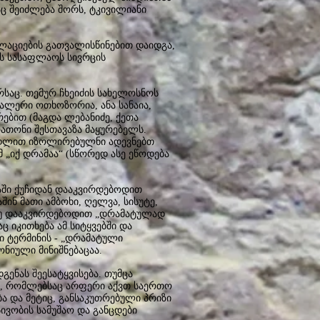
ც შეიძლება შორს, ტკივილიანი
ლაციების გათვალისწინებით დაიდგა,
ს სასაფლაოს სივრცის
საც. თემურ ჩხეიძის სახელოსნოს
ვალერი ოთხოზორია, ანა სანაია,
რებით (მაგდა ლებანიძე, ქეთა
ათონი შესთავაზა მაყურებელს.
კედლით იზოლირებულნი ადევნებთ
 „იქ დრამაა“ (სწორედ ასე ეწოდება
აში ქუჩიდან დააკვირდებოდით
ინ მათი ამბოხი, ღელვა, სისუტე,
 თუ დააკვირდებოდით „დრამატულად
 იკითხება ამ სიტყვებში და
ი ტერმინის - „დრამატული
ონიული მინიშნებაცაა.
გენას შეესატყვისება. თუმცა
ს, რომლებსაც არფერი აქვთ საერთო
ა და მეტიც, განსაკუთრებული პრიზი
ივობის სამუშაო და განცდები