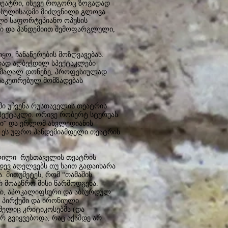
 თეატრი, ისევე როგორც ზოგადად
წარსულისადმი მიძღვნილი გლოვა
ლი საფორტეპიანო ოპუსის
ები და პანდემიით შემოფარგლული,
ყო, ჩანაწერების მოზღვავებაა.
დად აღბეჭდილ სპექტაკლები
ს მაღალ დონეზე, პროფესიულად
საკუთრებულ მომზადებას
ში უჩვენა რუსთაველის თეატრის
ექტაკლი. ორივე რობერტ სტურუას
ლი“ და ერლომ ახვლედიანის
ა ეს უფრო პანდემიამდელი თეატრის
ცლილი რუსთაველის თეატრის
იდევ აღელვებს თუ საით გადაიხარა
. მითუმეტეს, რომ “თამაშის
 მოასწრო მისი წარმოდგენა.
ური, აპოკალიფსური და აბსურდულ
 პირქუში და ირონიული
მელიც კრიტიკოსებმა (და
რ გვიყვებოდა, რაც აქამდე არ