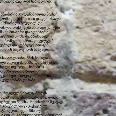
ილიაუნის თეატრი) სარდაფებს,
 ანა-მარია გურგენიშვილის პიესა
ვარში კლუბ U-ban-ში დადგა. ახალი
ბელს სწორად გათვლილ და
 რომლის მოქმედება სწორედ კლუბში
ყმა ის მთავარი და ეფექტური
ვევება სურს. შესაბამისად,
ელი, რომელიც სპობს ყოველგვარ
რუებულ და კომპლექსებისგან
როლის სავარჯიშოს წააგავდა.
 სასაფლაოზე. მზის ჩასვლის
ული სივრცე მონიშნა და სპექტაკლი
შველი თეატრის“ ნიმუში?!)
ოს სასაფლაოს ბოლოში,
ვუსმინეთ „ბიოციდის“ თაობის
ა კელერმანი და საბა
ოზე, მოკლული ახალგაზრდის
არათაშვილი, ანიკო შურღაია, ლადო
რტრეტები შექმნა. რეჟისორმა ზუსტად
 გზავნილებიც - გაქცევა თუ
არტრაგედია, ეგოიზმი თუ
 საკუთარ, გამოღვიძებულ სინდისთან