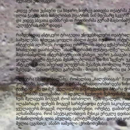
შეუხამეს ერთმანეთს.
კიდევ ერთი უცნაური და საჯარო სივრცე აითვისა თეატრმა პ
ილია ჭავჭავაძის სახელობის თეატრის წინ მდებარე სკვერი,
და კიდევ სხვათა დახმარებით რეჟისორმა გურამ მაცხონაშვ
„ელექტრას ომი“ დადგა.
რამდენადაც ანტიკური ტრაგედია უნივერსალური თეატრალ
საშუალებას იძლევა, ყოველი ახალი პიესა თუ მითის ინტერ
ინტერესს აღძრავს. როდესაც ორი წლით ადრე ექსპერიმე
ზრახვებით დაარსებულ “ახალი დრამის ფესტივალზე” ლაშა 
მაცხონაშვილის ინტერპრეტაციით ვნახეთ, უფრო გასაგები 
ყოველი ახალი ტექსტის შესაძლებლობას და მის სცენურ უკ
ანტიკური მითი, ამჯერად ელექტრას შესახებ, რომელიც რ
შეხედვით პარადოქსულ გარემოში - მოდის სამყაროსა და პ
ელექტრა (მეგი კობალაძე), რომელსაც „ბალენსიაგას“ შავი 
კოსმოსში, სადაც ანტიკური დრამა ტრანსფორმირდება ნინ
ტექსტად: „მე და შენ ყველაფერს გავაჩუქებთ და პატარა ქო
ბავშვობაში გვითამაშია. ის ადგილი ჩვენთვის შემოვინახე,
ჩემს მკლავებს მოგცემ, რომ იბრძოლო. ჩემს თვალებს, რომ 
ილაპარაკო. ფეხებს მოგცემ სარბენად და ტუჩებს საკოცნე
ყველაფერს მოგცემ, ოღონდ დაბრუნდი, ორესტე, დამიბრუნ
აღსანიშნავია, რომ სპექტაკლისთვის მუსიკა ერეკლე დეისაძე
მონაწილობენ: ლია აბულაძე (კლიტემნესტრა), გიორგი ყო
მელია (ეგისთე), ანანო იაშვილი (ქრიზოთემისი).