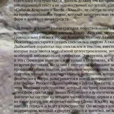
советского пространства) и зритель должен это воспри
поизношенный текст а не художественно, по-детски, из
«Собака» Кукольного Театра «Алакай», не смотря на опр
на профессиональном уровне, который заинтересован т
форм и выразительных средств.
«26 точка» документальная трагедия, повествовавшая о 
которого общество знает именем Алжир. Женский лагер
сравнительно близко к городу Кокшетау, поэтому Акмол
(Кокшетау) постарался создать спектакль о «героях Ал
Дыйканбаев поработал над спектаклем и текстом, вместе
которые выделяются молодёжной целеустремлением, эн
особенной любовью своей профессии. Это труппа, котор
и это стремление выявляется не только в спектаклях, в 
во время фестиваля, когда они с интересом наблюдают з
произошёл обмен опытом, расширение мировозрения. В
подготовленный по документальным материалам, кото
физического театра, разыгривается в новой экперимент
платформа» Русского Драматического Театра Кокшетау, 
этом камерном пространстве, который построен красны
атмосфере спектакля и данность становится аутентичес
фактически состоит из четырёх частей: пролог, первая и 
во входе театра, нас встречает пионер (Денис Юкало), ко
наводит порядок и ведёт к пространству. Он является ке
модератором, который курирует труппу и зрителей, он-ж