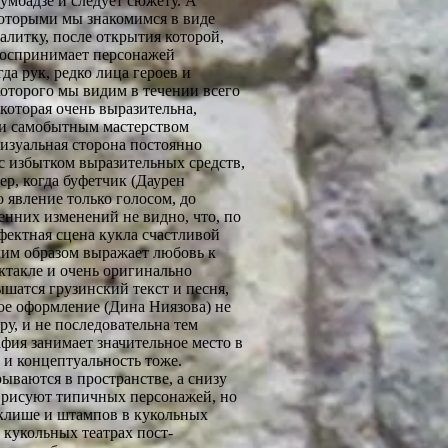
умбадзе и следует сюжету. А
которыми мы знакомимся в виде
алитку, после открытия которой,
 воспринимает персонажей
да рук, редко лица героев и
которого мы видим в течении всего
 которая очень выразительна,
 и самобытным мастерством
изуальная сторона постоянно
ас избытком выразительных средств,
ер, когда буфетчик (Даурен
о явление только голосом, до
енних изменений не видно, что, по
фектная сцена кукла счастливой
аким образом выражает любовь к
ктакле и очень оригинально
ышатся грузинский текст и песня,
ое оформление (Дина Ниязова) не
ру, и не последовательна тем
афия занимает значительное место в
о и концептуальность тоже.
ываются в пространстве, а снизу
о рисуют типичных персонажей, но
й клише и штампов в кукольных
 кукольных театрах пост-