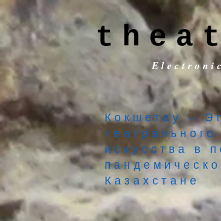
thea
Electroni
Кокшетау – Э
театрального
искусства в п
пандемическ
Казахстане