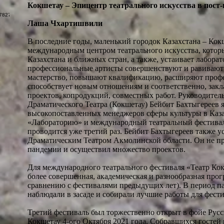
Кокшетау – Эпицентр театрального искусства в пост
Лаша Чхартишвили
В последние годы, маленький городок Казахстана – Кокш
международным центром театрального искусства, котор
Казахстана и ближных стран, а также, устаивает лабора
профессиональные артисты совершенствуют и равивают
мастерство, повышают квалификацию, расширяют профе
способствует новым отношениям и соответственно, закл
проектов, копродукций, совместных работ. Руководите
Драматического Театра (Кокшетау) Бейбит Бахтыгереев 
высокопоставленных менеджеров сферы культуры в Каза
«Лабораторию» и международный театральный фестивал
проводится уже третий раз. Бейбит Бахтыгереев также 
Драматическим Театром Акмолинской области. Он не пр
пандемии и осуществил множество проектов.
Для международного театрального фестиваля «Театр Кок
более совершенная, академическая и разнообразная прог
сравнению с фестивалями предыдущих лет). В период п
наблюдали в засаде и собирали лучшие работы для фести
Третий фестиваль был торжественно открыт в фойе Русс
Кокшетау 4-ого Октября 2021 года. Собравшихся гостей