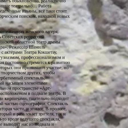
нимать обыкновенно, реалистично
лишне театрально… Работа
еделённые изъяны, всё таки стоит
ворческим поиском, находкой новых
жительницах женского лагеря,
ь Советских репрессий
инский областной театр драмы
жира». Режиссёр Шамиль
 с актёрами Театра Кокшетау,
тузиазмом, профессионализмом и
ая постоянно стремится к развитию
которых они принимают участие, но
а творчеством других, чтобы
ербатимный спектакль,
рый насыщен элементами
альном пространстве «Арт-
расположеном в подвале театра. В
ми кирпичами, тщательно подходит
кой частью сценографии. Спектакль
вторая части, и эпилог. В прологе,
торый и развлекает зрителя, так и
м-то вроде ведущего спектакля,
е выводит нас из подвала и