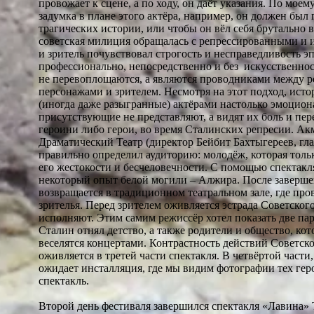
провожает к сцене, а по ходу, он даёт указания. По мое
задумка в плане этого актёра, например, он должен был
трагических истории, или чтобы он вёл себя брутально в
советская милиция обращалась с репрессированными и и
и зритель почувствовал строгость и несправедливость эп
профессионально, непосредственно и без искусственно
не перевоплощаются, а являются проводниками между 
персонажами и зрителем. Несмотря на этот подход, ист
(иногда даже разыгранные) актёрами настолько эмоциона
присутствующие не представляют, а видят их боль и пер
героини либо герои, во время Сталинских репресии. А
Драматический Театр (директор Бейбит Бахтыгереев, гл
правильно определил аудиторию: молодёж, которая толь
его жестокости и бесчеловечности. С помощью спектакля
некоторый опыт белой могили – Алжира. После завершен
возвращается в традиционном театральном зале, где про
зрителья. Перед зрителем оживляется эстрада Советског
исполняют. Этим самим режиссёр хотел показать две пар
Сталин отнял детство, а также родители и общество, ко
веселятся концертами. Контрастность действий Советск
оживляется в третей части спектакля. В четвёртой части
ожидает инсталляция, где мы видим фотографии тех геро
спектакль.
Второй день фестиваля завершился спектакля «Лавина»