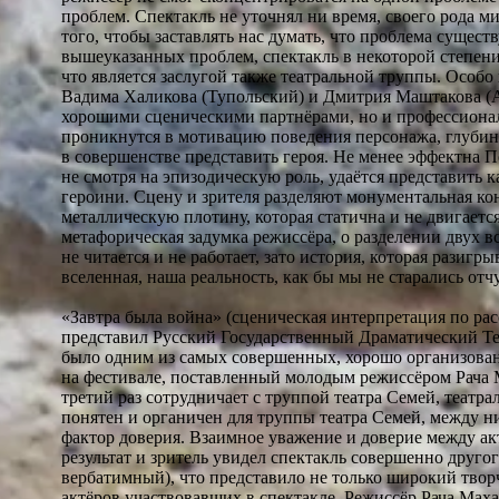
проблем. Спектакль не уточнял ни время, своего рода м
того, чтобы заставлять нас думать, что проблема сущест
вышеуказанных проблем, спектакль в некоторой степени
что является заслугой также театральной труппы. Особо
Вадима Халикова (Тупольский) и Дмитрия Маштакова (Ар
хорошими сценическими партнёрами, но и профессионал
проникнутся в мотивацию поведения персонажа, глубину
в совершенстве представить героя. Не менее эффектна П
не смотря на эпизодическую роль, удаётся представить к
героини. Сцену и зрителя разделяют монументальная ко
металлическую плотину, которая статична и не двигается
метафорическая задумка режиссёра, о разделении двух 
не читается и не работает, зато история, которая разигры
вселенная, наша реальность, как бы мы не старались отчу
«Завтра была война» (сценическая интерпретация по рас
представил Русский Государственный Драматический Те
было одним из самых совершенных, хорошо организова
на фестивале, поставленный молодым режиссёром Рача 
третий раз сотрудничает с труппой театра Семей, театр
понятен и органичен для труппы театра Семей, между н
фактор доверия. Взаимное уважение и доверие между а
результат и зритель увидел спектакль совершенно друго
вербатимный), что представило не только широкий твор
актёров участвовавших в спектакле. Режиссёр Рача Махат