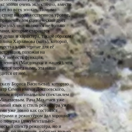
икс эпохи очень эклектично, вместо
вует во всех эпохах. Помимо
 стоит на художественном уровне,
 примечателен сценический дует
иэль), они являются не только
ами, которые стараются
 души и характера, таким образом
олина Харламова (мать), которой,
ачества характерные для её
нструкция, похожая на
. У неё есть функция,
вселенных (Магдонахы и нашей), что
вается перед нами, эта наша
дится от неё.
сказу Бориса Васильева), которую
атр Семей имени Достоевского,
нным и оригинальным спектаклем
Махатаевым. Рача Махатаев уже
альный язык и стиль режиссёра уже
ими уже довно как состоялся
ктёрами и режиссёром дал хороший
го почерка (документально-
ческий спектр режиссёра, но и
аев, по традиции, работает только