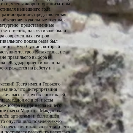
тики, члены жюри и организаторы
естиваля нынешнего года.
 разнообразной, представленная
 объеденяет кукольные театры, а
матургию, представленные
тветственно, на фестивале были
ра современных театров.
тивального показа была был
олицы - Нур-Султан, который
астущих театров Казахстана, не
лане правилього выбора и
олат Жаудыр ориентирован на
же отражается на работу и
ический Театр имени Горького
чевидно, что интерпретация
тличалась от других спектаклей,
отивам одноимённой пьесы
режиссёра не принесла ничего
ание пьесы Мартина Макдонаха,
влён артистами и был лишён
 что опустошило поведенчекую
 спектакля также является то, что
и постарался расскрыть несколько