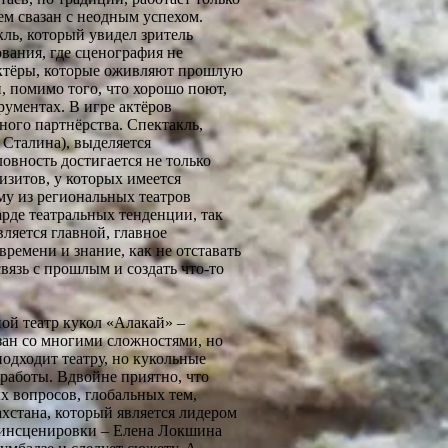
м свазан с неодным успехом.
кль, который увидел зритель
вания, где сценография не
 актёры, которые оживляют прошлую
й, помимо того, что хорошо поют,
ументах. В игре актёров
ного партнёрства. Спектакль,
 Сталина), выделяется
овность достигается не только
изитов, у которых имеется
му из региональных театров
арде театральных тенденции, так
вляется главной, главное
времени и знание, как не отставать
связь с прошлым и создать что-то
й театр кукол «Алакай» –
зан со многими сложностями, но
одходит театру, но кукольные
о работы. Вдвойне приятно, что
х вопросов, глобальных тем,
хстана, который является лидером
р инсценировки – Елена Локшина