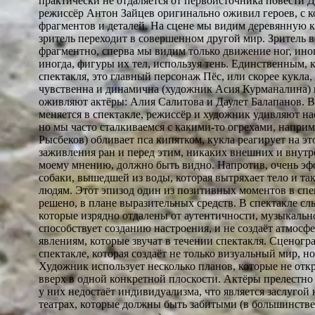
практически не отдаляется от первоисточника повести Д
режиссёр Антон Зайцев оригинально оживил героев, с 
фрагментов и деталей. На сцене мы видим деревянную к
зритель переходит в совершенном другой мир. Зритель
фрагментно, сперва мы видим только движение ног, иног
иногда, фигуры их тел, используя тень. Единственным, 
спектакля, это главный персонаж Пёс, или скорее кукла,
чувственна и динамична (художник Асия Курманалина)
оживляют актёры: Алия Салитова и Даулет Балапанов. В
меняется в спектакле, режиссёр и художник удивляют н
но мы часто сталкиваемся с какими-то огрехами, наприм
Рысбеков) обливает пса кипятком, кукла реагирует на эт
заживления ран и перед этим, никаких внешних и внутр
моему мнению, должно быть видно. Напротив, очень эф
собаки, вышедшей из воды, которая вытряхает тело и т
людям. Этот эпизод один из позитивных моментов в спе
решено, в плане выразительных средств. В спектакле сл
которые изрядно отдалены от аутентичности, музыкальн
способствует созданию настроения, и не создаёт атмосфе
явлениям, которые звучат в течении спектакля. Сценогр
спектакле, которая создаёт не только визуальный мир, н
Художник использует несколько планов, которые не откр
вверх в одной конкретной плоскости. Актёры прелестн
у них недостаёт индивидуализма, что является заслуго
театрах, которые должны быть забитыми (в большинстве