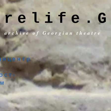
trelife.G
c archive of Georgian theatre
пицентр
ост-
ом