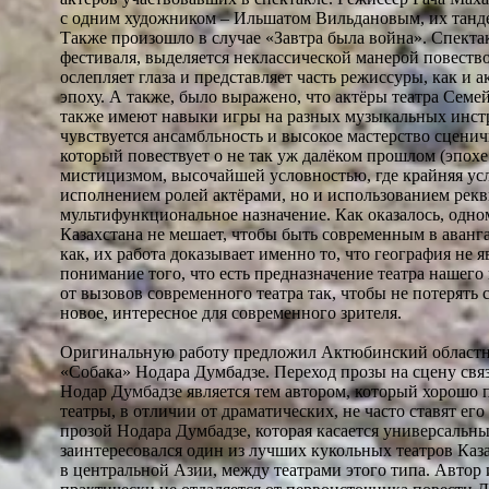
с одним художником – Ильшатом Вильдановым, их танде
Также произошло в случае «Завтра была война». Спекта
фестиваля, выделяется неклассической манерой повество
ослепляет глаза и представляет часть режиссуры, как и
эпоху. А также, было выражено, что актёры театра Семе
также имеют навыки игры на разных музыкальных инстр
чувствуется ансамбльность и высокое мастерство сценич
который повествует о не так уж далёком прошлом (эпохе
мистицизмом, высочайшей условностью, где крайняя усл
исполнением ролей актёрами, но и использованием рекв
мультифункциональное назначение. Как оказалось, одно
Казахстана не мешает, чтобы быть современным в аванг
как, их работа доказывает именно то, что география не я
понимание того, что есть предназначение театра нашего 
от вызовов современного театра так, чтобы не потерять 
новое, интересное для современного зрителя.
Оригинальную работу предложил Актюбинский областно
«Собака» Нодара Думбадзе. Переход прозы на сцену свя
Нодар Думбадзе является тем автором, который хорошо п
театры, в отличии от драматических, не часто ставят ег
прозой Нодара Думбадзе, которая касается универсальны
заинтересовался один из лучших кукольных театров Каза
в центральной Азии, между театрами этого типа. Авто