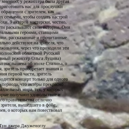
му мнению, у режиссёра была другая
 приготовить нас для прослушки
 обращении с зрителем, как
х семьями, чтобы создать настрой
охи. 9 актёров мастерски, честно,
сти расказывают свои истории. Они
реальными героями, ставщими
ории, рассказанные и прочитанные
льно действуют на зрителя, что
еживания, через что проходили эти
кмолинский областной Русский
авный режиссёр Ольга Луцива)
ко наслышена об эпохе Сталина, о
, зритель приобретает знания и
ия первой части, зритель
водится концерт только для одного
о периода, что актёры прекрасно
аллельных мира, тех, у которых
торые получают удовольствие и
ого правительства отлично
, зрителя, вышедшего в фойе,
ев, о которых нам повествовал
 Тун джера Джуженоглу