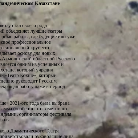
-пандемическом Казахстане
етау стал своего рода
ый объеденяет лучшие театры
торные работы, где будущие или уже
 своё профессиональное
ссиональный круг, что
адывает основу для новых
ль Акмолинский областной Русского
является одним из успешных и
хстане, который учредил
ь «Театр Кокше», который
успешно руководит Русским
екращал работу даже в период
ше» 2021-ого года была выбрана
рамма (особенно это заметно по
андемии, организаторы фестиваля
валя.
кого Драматического Театра
 приветствовали руководящие лица