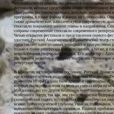
муниципалитета акмоли, выдающиеся театральные рабо
фестиваля, которые представили обществу программу ф
Программа фестиваля оказалась довольно загружонной и
программа, в плане формы и жанра, не однообразна. Она
также драматические, классическую и современную дра
спектакли покрывают многие планы и направления. Соо
собраны современные спектакли современного репертуа
Четью открытия фестиваля и представления первого фес
удостоен Русский Академичекий Драматичекий театр ст
представляет один из самых успешных и прогрессивно р
только в плане репертуара и мировозрения, а также, в п
использования творческих ресуров. Его директор – Айб
постоянное развитие и прогресс театра, это стремление 
репертуаре театра.
В Кокшетау, на театральном фестивале, Русский Драмат
представил « человек-подушка » Мартина Макдонаха. О
режиссёра Игора Седина была другой и оригинальной, о
которые были поставлены на многих сценах мира по м
Макдонахы, но это другое видение и «оригинальность» 
особенного театру, так как, мы увидели краткое содерж
схематический сюжет, которуй был фрагментически ожи
всякой прихологической глубины, смысла, содержания,
мотиватию главных героев спектакля. Главной проблемой
режиссёр не смог сконцентрироватся на одной проблеме 